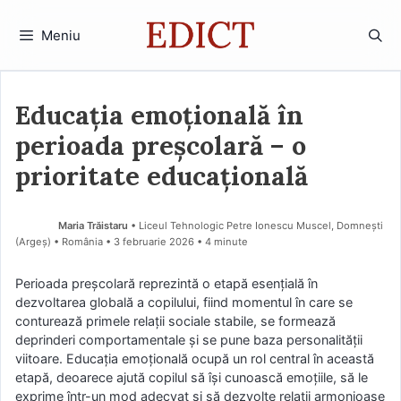
Sari
la
Meniu
conținut
Educația emoțională în
perioada preșcolară – o
prioritate educațională
Maria Trăistaru
• Liceul Tehnologic Petre Ionescu Muscel, Domnești
(Argeş) • România
3 februarie 2026
• 4 minute
Perioada preșcolară reprezintă o etapă esențială în
dezvoltarea globală a copilului, fiind momentul în care se
conturează primele relații sociale stabile, se formează
deprinderi comportamentale și se pune baza personalității
viitoare. Educația emoțională ocupă un rol central în această
etapă, deoarece ajută copilul să își cunoască emoțiile, să le
exprime într-un mod adecvat și să dezvolte relații armonioase