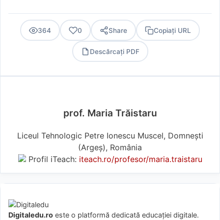
364
0
Share
Copiați URL
Descărcați PDF
PDF
prof. Maria Trăistaru
Liceul Tehnologic Petre Ionescu Muscel, Domnești
(Argeş), România
Profil iTeach:
iteach.ro/profesor/maria.traistaru
Digitaledu.ro
este o platformă dedicată educației digitale.