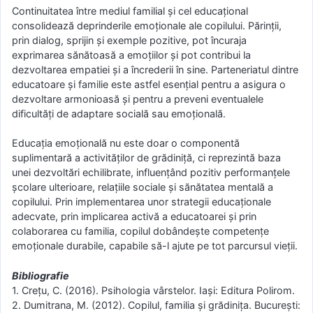
Continuitatea între mediul familial și cel educațional
consolidează deprinderile emoționale ale copilului. Părinții,
prin dialog, sprijin și exemple pozitive, pot încuraja
exprimarea sănătoasă a emoțiilor și pot contribui la
dezvoltarea empatiei și a încrederii în sine. Parteneriatul dintre
educatoare și familie este astfel esențial pentru a asigura o
dezvoltare armonioasă și pentru a preveni eventualele
dificultăți de adaptare socială sau emoțională.
Educația emoțională nu este doar o componentă
suplimentară a activităților de grădiniță, ci reprezintă baza
unei dezvoltări echilibrate, influențând pozitiv performanțele
școlare ulterioare, relațiile sociale și sănătatea mentală a
copilului. Prin implementarea unor strategii educaționale
adecvate, prin implicarea activă a educatoarei și prin
colaborarea cu familia, copilul dobândește competențe
emoționale durabile, capabile să-l ajute pe tot parcursul vieții.
Bibliografie
1. Crețu, C. (2016). Psihologia vârstelor. Iași: Editura Polirom.
2. Dumitrana, M. (2012). Copilul, familia și grădinița. București: