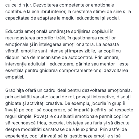
cu cei din jur. Dezvoltarea competențelor emoționale
contribuie la echilibrul interior, la creșterea stimei de sine și la
capacitatea de adaptare la mediul educațional și social.
Educația emoțională urmărește sprijinirea copilului în
recunoașterea propriilor trăiri, în gestionarea reacțiilor
emoționale și în înțelegerea emoțiilor altora. La această
vârstă, emoțiile sunt intense și imprevizibile, iar copiii nu
dispun încă de mecanisme de autocontrol. Prin urmare,
intervenția adultului – educatoare, părinte sau mentor – este
esențială pentru ghidarea comportamentelor și dezvoltarea
empatiei.
Grădinița oferă un cadru ideal pentru dezvoltarea emoțională,
prin activități variate: jocuri de rol, povești interactive, discuții
ghidate și activități creative. De exemplu, jocurile în grup îi
învață pe copii să coopereze, să împartă jucării și să respecte
reguli simple. Poveștile cu situații emoționale permit copiilor
să recunoască frica, bucuria, tristețea sau furia și să discute
despre modalități sănătoase de a le exprima. Prin astfel de
experiențe, copilul învață să își gestioneze emoțiile și să