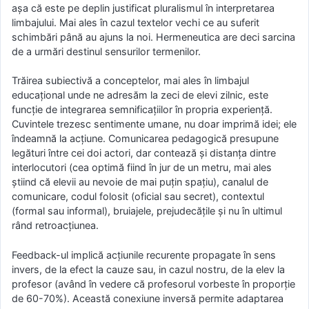
aşa că este pe deplin justificat pluralismul în interpretarea
limbajului. Mai ales în cazul textelor vechi ce au suferit
schimbări până au ajuns la noi. Hermeneutica are deci sarcina
de a urmări destinul sensurilor termenilor.
Trăirea subiectivă a conceptelor, mai ales în limbajul
educaţional unde ne adresăm la zeci de elevi zilnic, este
funcţie de integrarea semnificaţiilor în propria experienţă.
Cuvintele trezesc sentimente umane, nu doar imprimă idei; ele
îndeamnă la acţiune. Comunicarea pedagogică presupune
legături între cei doi actori, dar contează şi distanţa dintre
interlocutori (cea optimă fiind în jur de un metru, mai ales
ştiind că elevii au nevoie de mai puţin spaţiu), canalul de
comunicare, codul folosit (oficial sau secret), contextul
(formal sau informal), bruiajele, prejudecăţile şi nu în ultimul
rând retroacţiunea.
Feedback-ul implică acţiunile recurente propagate în sens
invers, de la efect la cauze sau, in cazul nostru, de la elev la
profesor (având în vedere că profesorul vorbeste în proporţie
de 60-70%). Această conexiune inversă permite adaptarea