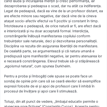
când lauda şi încurajarea menţin şi cresc performanţa, iar
dezaprobarea şi pedeapsa o scad, dar nu atât ca indiferenţa.
Legat de pedeapsă, dacă ea vine de la un profesor distant, ea
are efecte minore sau negative, dar dacă vine de la cineva
ataşat socio-afectiv efectul va fi pozitiv şi constant în timp.
Întotdeauna o pedeapsă, de orice natură ar fi, are efect dacă
e interiorizată şi nu doar acceptată formal. Interdicţia,
constrângerile înăbuşă manifestarea copilului conform
trebuinţelor sale naturale, deci şi dezvoltarea personalitaţii.
Disciplina va rezulta din asigurarea libertăţii de manifestare.
De cealaltă parte, se argumentează şi că natura umană e
predispusă spre manifestări negative, iar pentru atenuarea lor
e necesară constrângerea. Elevul trebuie să-şi stăpânească
„egoismul natural”, cum spunea Durkheim.
Pentru a proba şi îmbogăţi cele spuse se poate face un
sondaj de opinie prin care să se ceară elevilor să exemplifice
expresii folosite de ei şi apoi de profesori care îi inhibă în
procesul de învăţare şi apoi care îi stimulează.
Totuşi, din alt punct de vedere, „limbajul educativ permite o
alunecare spre ficţiune” (Constantin Cucoş). Aceasta pentru