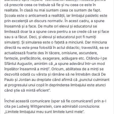
că prescrie ceea ce trebuie să fie şi nu ceea ce este în
realitate. În clasă nu mai suntem ceea ce suntem de fapt.
Şcoala este o anticameră a realităţii, iar limbajul paidetic este
prin excelenţă un discurs normativ. În acest cadru, a spune
înseamnă şi a face. De multe ori elevul şi educatorul se
limitează doar la a spune ceva pentru a se crede că se şi face
sau s-a făcut. Deci, şi elevul şi educatorul pot fi numiţi
simulanţi. Şi simularea este o faţetă a minciunii. Dar minciuna
directă nu este prea folosită în actul didactic; travestită, ea se
actualizează foarte des în tăcere, omisiune, ascundere,
fantezie, prefăcătorie, exagerare, adăugare etc. Citându-l pe
Sfântul Augustin, amintim că „a spune adevărul într-un mod
înşelător înseamnă a minţi”. Oricum, abilitatea de a minţi se
dezvoltă odată cu vârsta şi rămâne să ne întrebăm dacă De
Paulo şi Jordan au dreptate când afirmă că „punctul culminant
al progresului unui copil în deprinderea limbajului este atunci
când ştie să mintă eficient”.
Închei această comunicare (sper să fie comunicare!) prin a-l
cita pe Ludwig Wittgenstein, care admirabil concluziona:
„Limitele limbajului meu sunt limitele lumii mele”.