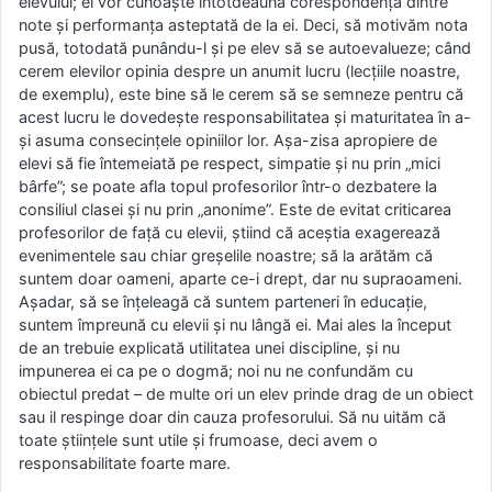
elevului; ei vor cunoaşte întotdeauna corespondenţa dintre
note şi performanţa asteptată de la ei. Deci, să motivăm nota
pusă, totodată punându-l şi pe elev să se autoevalueze; când
cerem elevilor opinia despre un anumit lucru (lecţiile noastre,
de exemplu), este bine să le cerem să se semneze pentru că
acest lucru le dovedeşte responsabilitatea şi maturitatea în a-
şi asuma consecinţele opiniilor lor. Aşa-zisa apropiere de
elevi să fie întemeiată pe respect, simpatie şi nu prin „mici
bârfe”; se poate afla topul profesorilor într-o dezbatere la
consiliul clasei şi nu prin „anonime”. Este de evitat criticarea
profesorilor de faţă cu elevii, ştiind că aceştia exagerează
evenimentele sau chiar greşelile noastre; să la arătăm că
suntem doar oameni, aparte ce-i drept, dar nu supraoameni.
Aşadar, să se înţeleagă că suntem parteneri în educaţie,
suntem împreună cu elevii şi nu lângă ei. Mai ales la început
de an trebuie explicată utilitatea unei discipline, şi nu
impunerea ei ca pe o dogmă; noi nu ne confundăm cu
obiectul predat – de multe ori un elev prinde drag de un obiect
sau il respinge doar din cauza profesorului. Să nu uităm că
toate ştiinţele sunt utile şi frumoase, deci avem o
responsabilitate foarte mare.