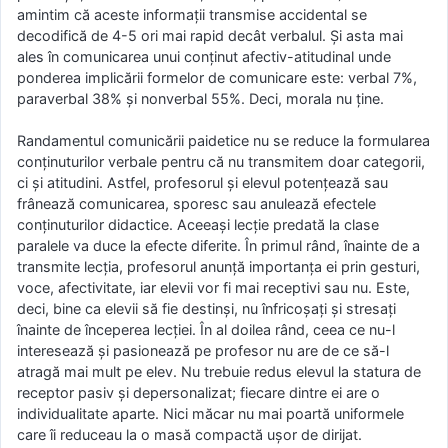
amintim că aceste informaţii transmise accidental se
decodifică de 4-5 ori mai rapid decât verbalul. Şi asta mai
ales în comunicarea unui conţinut afectiv-atitudinal unde
ponderea implicării formelor de comunicare este: verbal 7%,
paraverbal 38% şi nonverbal 55%. Deci, morala nu ţine.
Randamentul comunicării paidetice nu se reduce la formularea
conţinuturilor verbale pentru că nu transmitem doar categorii,
ci şi atitudini. Astfel, profesorul şi elevul potenţează sau
frânează comunicarea, sporesc sau anulează efectele
conţinuturilor didactice. Aceeaşi lecţie predată la clase
paralele va duce la efecte diferite. În primul rând, înainte de a
transmite lecţia, profesorul anunţă importanţa ei prin gesturi,
voce, afectivitate, iar elevii vor fi mai receptivi sau nu. Este,
deci, bine ca elevii să fie destinşi, nu înfricoşaţi şi stresaţi
înainte de începerea lecţiei. În al doilea rând, ceea ce nu-l
interesează şi pasionează pe profesor nu are de ce să-l
atragă mai mult pe elev. Nu trebuie redus elevul la statura de
receptor pasiv şi depersonalizat; fiecare dintre ei are o
individualitate aparte. Nici măcar nu mai poartă uniformele
care îi reduceau la o masă compactă uşor de dirijat.