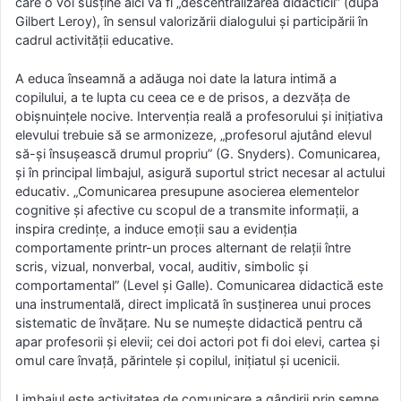
care o voi susţine aici va fi „descentralizarea didacticii” (după
Gilbert Leroy), în sensul valorizării dialogului şi participării în
cadrul activităţii educative.
A educa înseamnă a adăuga noi date la latura intimă a
copilului, a te lupta cu ceea ce e de prisos, a dezvăţa de
obişnuinţele nocive. Intervenţia reală a profesorului şi iniţiativa
elevului trebuie să se armonizeze, „profesorul ajutând elevul
să-şi însuşească drumul propriu” (G. Snyders). Comunicarea,
şi în principal limbajul, asigură suportul strict necesar al actului
educativ. „Comunicarea presupune asocierea elementelor
cognitive şi afective cu scopul de a transmite informaţii, a
inspira credinţe, a induce emoţii sau a evidenţia
comportamente printr-un proces alternant de relaţii între
scris, vizual, nonverbal, vocal, auditiv, simbolic şi
comportamental” (Level şi Galle). Comunicarea didactică este
una instrumentală, direct implicată în susţinerea unui proces
sistematic de învăţare. Nu se numeşte didactică pentru că
apar profesorii şi elevii; cei doi actori pot fi doi elevi, cartea şi
omul care învaţă, părintele şi copilul, iniţiatul şi ucenicii.
Limbajul este activitatea de comunicare a gândirii prin semne