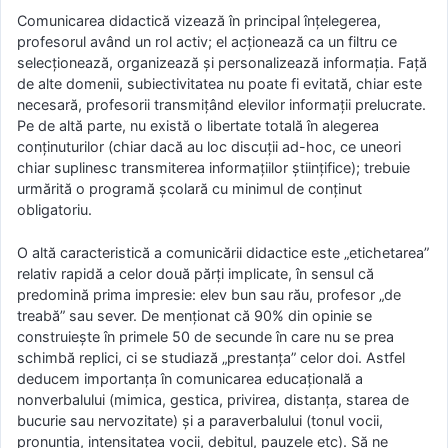
Comunicarea didactică vizează în principal înţelegerea,
profesorul având un rol activ; el acţionează ca un filtru ce
selecţionează, organizează şi personalizează informaţia. Faţă
de alte domenii, subiectivitatea nu poate fi evitată, chiar este
necesară, profesorii transmiţând elevilor informaţii prelucrate.
Pe de altă parte, nu există o libertate totală în alegerea
conţinuturilor (chiar dacă au loc discuţii ad-hoc, ce uneori
chiar suplinesc transmiterea informaţiilor ştiinţifice); trebuie
urmărită o programă şcolară cu minimul de conţinut
obligatoriu.
O altă caracteristică a comunicării didactice este „etichetarea”
relativ rapidă a celor două părţi implicate, în sensul că
predomină prima impresie: elev bun sau rău, profesor „de
treabă” sau sever. De menţionat că 90% din opinie se
construieşte în primele 50 de secunde în care nu se prea
schimbă replici, ci se studiază „prestanţa” celor doi. Astfel
deducem importanţa în comunicarea educaţională a
nonverbalului (mimica, gestica, privirea, distanţa, starea de
bucurie sau nervozitate) şi a paraverbalului (tonul vocii,
pronunţia, intensitatea vocii, debitul, pauzele etc). Să ne