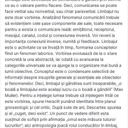
ce au o valoare pentru fiecare. Deci, comunicarea se poate
face verbal sau nonverbal, sau chiar paraverbal. Limbajul nu
este doar vorbirea. Analizând fenomenul comunicării trebuie
să evidenţiem cele şase componente ale sale, toate necesare
pentru a exista o comunicare reală: emiţătorul, receptorul,
mesajul, canalul, codul şi conexiunea inversă. Voi reveni la
importanţa conexiunii inverse, numită şi feedback. Limbajul
este o activitate ce se învaţă în timp, formarea conceptelor
fiind un fenomen laborios. Vorbirea evoluează de la o stare
concretă la una abstractă, iar odată cu avansarea la
categoriile universale se va ajunge la o organizare mai bună a
lumii obiective. Conceptul este o condensare selectivă de
informaţii despre insuşirile generale şi esenţiale ale obiectelor
şi fenomenelor. Deci, limbajul şi gândirea sunt inseparabile; „o
boală a limbajului este acelaşi lucru cu o boală a gândirii” (Max
Muller). Pentru a inţelege lumea trebuie să inţelegem întâi ce
este vorbirea, spune Heraclit punând identitate între planul
gnoseologic şi cel ontic. După sute de ani, Descartes spunea
şi el „cuget, deci exist”. Un punct de vedere diferit este
susţinut de sofişti prin afirmaţia „omul este măsura tuturor
lucrurilor”; aici antropologia joacă rolul conducător în limbaj,