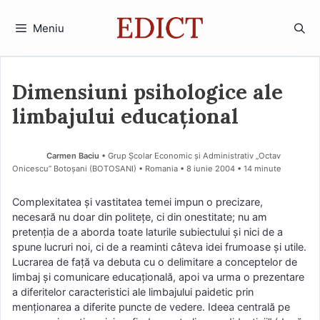
Sari
la
Meniu
conținut
Dimensiuni psihologice ale
limbajului educaţional
Carmen Baciu
• Grup Şcolar Economic şi Administrativ „Octav
Onicescu” Botoşani (BOTOSANI) • Romania
8 iunie 2004
• 14 minute
Complexitatea şi vastitatea temei impun o precizare,
necesară nu doar din politeţe, ci din onestitate; nu am
pretenţia de a aborda toate laturile subiectului şi nici de a
spune lucruri noi, ci de a reaminti câteva idei frumoase şi utile.
Lucrarea de faţă va debuta cu o delimitare a conceptelor de
limbaj şi comunicare educaţională, apoi va urma o prezentare
a diferitelor caracteristici ale limbajului paidetic prin
menţionarea a diferite puncte de vedere. Ideea centrală pe