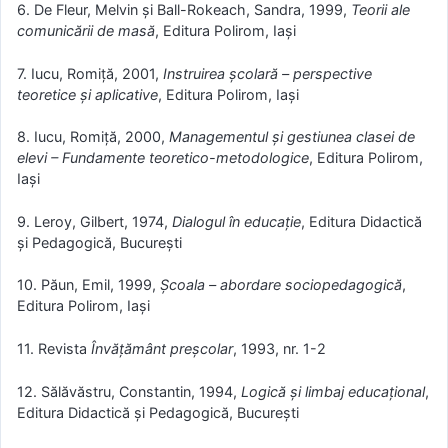
6. De Fleur, Melvin şi Ball-Rokeach, Sandra, 1999,
Teorii ale
comunicării de masă
, Editura Polirom, Iaşi
7. Iucu, Romiţă, 2001,
Instruirea şcolară – perspective
teoretice şi aplicative
, Editura Polirom, Iaşi
8. Iucu, Romiţă, 2000,
Managementul şi gestiunea clasei de
elevi – Fundamente teoretico-metodologice
, Editura Polirom,
Iaşi
9. Leroy, Gilbert, 1974,
Dialogul în educaţie
, Editura Didactică
şi Pedagogică, Bucureşti
10. Păun, Emil, 1999,
Şcoala – abordare sociopedagogică
,
Editura Polirom, Iaşi
11. Revista
Învăţământ preşcolar
, 1993, nr. 1-2
12. Sălăvăstru, Constantin, 1994,
Logică şi limbaj educaţional
,
Editura Didactică şi Pedagogică, Bucureşti