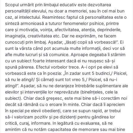
Scopul urmărit prin limbajul educativ este dezvoltarea
personalităţii elevului, nu doar a memoriei, sau în cel mai bun
caz, al intelectului. Reamintesc faptul că personalitatea este o
sinteză armonioasă a tuturor fenomenelor psihice, printre
care şi motivaţia, voinţa, afectivitatea, atenţia, deprinderile,
imaginaţia, creativitatea etc. Dar ne exprimăm, ne facem
cunoscuţi prin limbaj. Aşadar, „lăsaţi copii să vorbească!”. Ei
sunt la vârsta când pot acumula multe informaţii, deci vor să
afle multe lucruri şi să comunice. Aproape degeaba îi stârnim
cu un subiect foarte interesant dacă ei nu reuşesc să-şi
spună părerea. Efectul vorbelor trece. A-i opri pe elevi să
vorbească este ca în poezia: „În zadar sunt 5 budinci,/ Pisicel,
să nu le atingi!/ Şi cârnaţi sunt tot vreo 5,/ Pisicel, să nu-i
atingi!”. Aşadar, să nu ne deranjeze întrebările suplimentare ale
elevilor şi intervenţiile lor neprevăzute (bineînţeles, cele la
subiect). Chiar dacă greşesc, este mai bine să-i corectăm noi
decât să rămână cu o eroare în minte. Chiar dacă îi apreciem
în special pe elevii obedienţi, care se supun rapid, ar trebui
să-i valorizam pozitiv şi pe dizidenţi pentru gândirea lor
critică, curaj, informare. In legătură cu evaluarea, să ne
amintim că nu notăm capacitatea de memorare sau mai bine