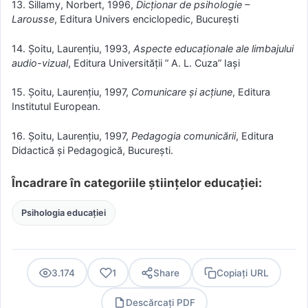
13. Sillamy, Norbert, 1996,
Dicţionar de psihologie –
Larousse
, Editura Univers enciclopedic, Bucureşti
14. Şoitu, Laurenţiu, 1993,
Aspecte educaţionale ale limbajului
audio-vizual
, Editura Universităţii ” A. L. Cuza” Iaşi
15. Şoitu, Laurenţiu, 1997,
Comunicare şi acţiune
, Editura
Institutul European.
16. Şoitu, Laurenţiu, 1997,
Pedagogia comunicării
, Editura
Didactică şi Pedagogică, Bucureşti.
Încadrare în categoriile științelor educației:
Psihologia educației
3.174
1
Share
Copiați URL
Descărcați PDF
PDF