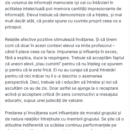
zis volumul de informaţii memorate (şi cei cu întârzieri în
actitatea intelectuală pot memora cantităţi impresionante de
informaţii). Elevul trebuie să demonstreze că a înţeles, şi mai
mult decât atât, că poate spune cu cuvinte proprii ceea ce a
priceput.
Relaţiile afective pozitive stimulează învăţarea. Şi să ţinem
cont că doar în acest context elevul va imita profesorul –
când îi place ceea ce face. Impunerea şi influenţa în exces,
fără a explica, duce la respingere. Trebuie să acceptăm faptul
că uneori elevii „stau cuminti” pentru că nu înţeleg ce spunem
şi pentru că le este frică. Ei nu au curajul să pună întrebări
pentru că nici măcar nu li s-a deschis o asemenea
perspectivă. Deci, trebuie să-i educăm să întrebe şi noi să
ascultăm ce au de zis. Doar astfel se ajunge la o receptare
activă şi acceptare critică (în sens constructiv) a mesajului
educativ, supus unei judecăţi de valoare.
Predarea şi învsăţarea sunt influenţate de moralul grupului şi
de natura relaţiilor întreţinute cu membrii grupului. Se ştie că o
atitudine indiferentă va scădea continuu performanţele pe