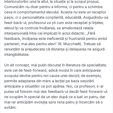
interlocutorilor unul la altul, la situaţie şi la scopul propus.
Comunicăm nu doar pentru a informa, ci pentru a schimba
ceva in comportamentul elevului. Acesta nu este un receptor
pasiv, ci o personalitate conştientă, educabilă. Asigurându-se
feed-back-ul, profesorul va şti cum este receptat şi înţeles,
elevul îşi va controla învăţarea, se ameliorează relaţia
interpersonală între cei implicaţi în actul didactic. „Fără
feedback, învăţarea este ineficientă şi frustrantă pentru ambii
parteneri, mai ales pentru elevi” (R. Mucchielli). Trebuie să
renunţăm la prejudecata că distanţa şi detaşarea ne asigură
intangibilitatea.
Un alt concept, mai puţin discutat în literatura de specialitate,
este cel de feed-forward, adică modul în care anticiparea
scopului devine pentru noi cauza unei decizii; de exemplu,
permite adaptarea din mers a lecţiei pe baza sesizării
anticipate a situatiilor ce pot apărea. Noi, ca profesori, s-ar
putea să folosim mai des feedback-ul decât feed-forward-ul:
ne ocupăm în special de un elev după ce a luat un patru, dar
mai rar anticipăm evoluţia spre nota patru şi încercăm să o
evităm.