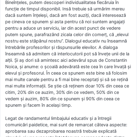
Bineînţeles, putem descoperi individualitatea fiecăruia în
funcţie de timpul disponibil. Insă trebuie să urmărim mereu
dacă suntem înţeleşi, dacă am fost auziţi, dacă interesează
pe cineva ce spunem şi asta pentru că noi suntem angajaţi
pentru a aduce un serviciu, iar din acest punct de vedere
putem spune, parafrazând zicala celor din comerţ, că „elevul
nostru este stăpânul nostru”. Dialogul educativ nu înseamnă
întrebările profesorilor şi răspunsurile elevilor. A dialoga
înseamnă să admitem că interlocutorii pot să înveţe unii de la
alţii. Şi aş dori să amintesc aici adevărul spus de Constantin
Noica, şi anume: o şcoală adevărată este cea în care învaţă şi
elevul şi profesorul. În ceea ce spunem este bine să folosim
mai multe canale pentru a fi mai bine receptaţi şi să se reţină
mai multe informaţii. Se ştie că reţinem doar 10% din ceea ce
citim, 20% din ce auzim, 30% din ce vedem, 50% din ce
vedem şi auzim, 80% din ce spunem şi 90% din ceea ce
spunem şi facem în acelaşi timp.
Legat de randamentul limbajului educativ şi a întregii
comunicări paidetice, mai sunt de remarcat câteva aspecte:
aprobarea sau dezaprobarea noastră trebuie explicată