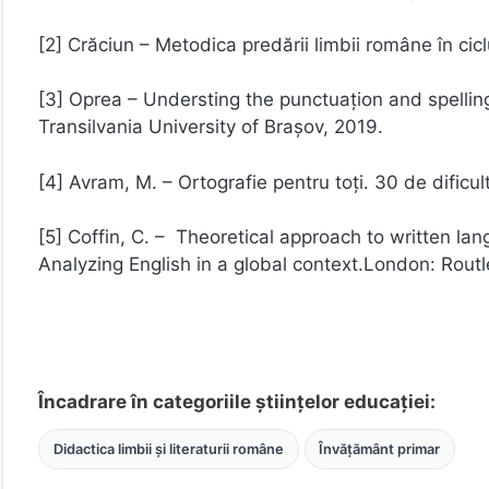
[2] Crăciun – Metodica predării limbii române în cic
[3] Oprea – Understing the punctuațion and spelling s
Transilvania University of Brașov, 2019.
[4] Avram, M. – Ortografie pentru toți. 30 de dificul
[5] Coffin, C. – Theoretical approach to written lan
Analyzing English in a global context.London: Rout
Încadrare în categoriile științelor educației:
Didactica limbii și literaturii române
Învățământ primar