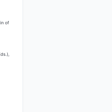
in of
ds.),