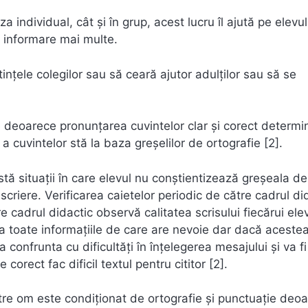
a individual, cât și în grup, acest lucru îl ajută pe elevu
e informare mai multe.
ințele colegilor sau să ceară ajutor adulților sau să se
ie deoarece pronunțarea cuvintelor clar și corect determi
a cuvintelor stă la baza greșelilor de ortografie [2].
tă situații în care elevul nu conștientizează greșeala de
criere. Verificarea caietelor periodic de către cadrul di
re cadrul didactic observă calitatea scrisului fiecărui elev
a toate informațiile de care are nevoie dar dacă aceste
a confrunta cu dificultăți în înțelegerea mesajului și va fi
orect fac dificil textul pentru cititor [2].
către om este condiționat de ortografie și punctuație deo