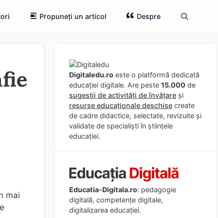
ori
Propuneți un articol
Despre
fie
Digitaledu.ro
este o platformă dedicată
educației digitale. Are peste
15.000
de
sugestii de activități de învățare
și
resurse educaționale deschise
create
de cadre didactice, selectate, revizuite și
validate de specialiști în științele
educației.
Educatia-Digitala.ro
: pedagogie
un mai
digitală, competențe digitale,
țe
digitalizarea educației.