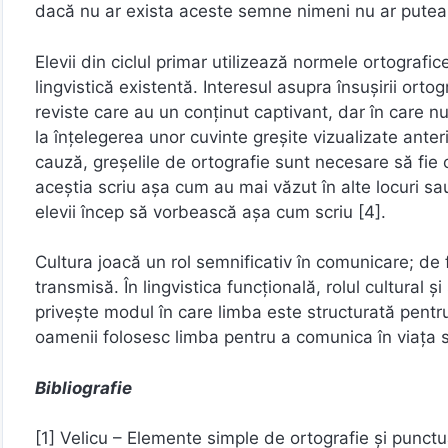
dacă nu ar exista aceste semne nimeni nu ar putea 
Elevii din ciclul primar utilizează normele ortografi
lingvistică existentă. Interesul asupra însușirii orto
reviste care au un conținut captivant, dar în care n
la înțelegerea unor cuvinte greșite vizualizate ante
cauză, greșelile de ortografie sunt necesare să fie 
aceștia scriu așa cum au mai văzut în alte locuri sa
elevii încep să vorbească așa cum scriu [4].
Cultura joacă un rol semnificativ în comunicare; de
transmisă. În lingvistica funcțională, rolul cultural ș
privește modul în care limba este structurată pentru 
oamenii folosesc limba pentru a comunica în viața so
Bibliografie
[1] Velicu – Elemente simple de ortografie și punctu