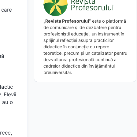
l care
„Revista Profesorului”
este o platformă
de comunicare și de dezbatere pentru
profesioniștii educației, un instrument în
sprijinul reflecției asupra practicilor
didactice în conjuncție cu repere
teoretice, precum și un catalizator pentru
nă
dezvoltarea profesională continuă a
cadrelor didactice din învățământul
preuniversitar.
dactic
. Elevii
a au o
arece,