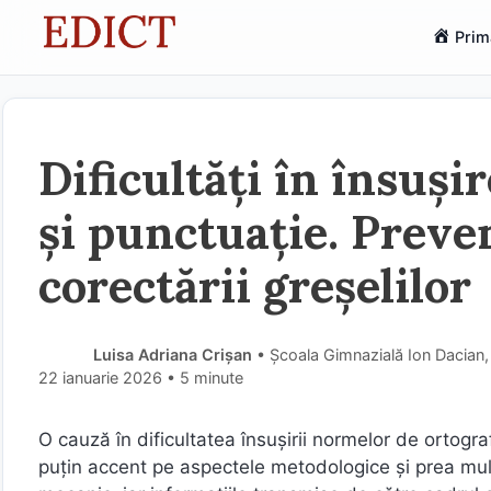
Sari
Prim
la
conținut
Dificultăți în însuși
și punctuație. Preve
corectării greșelilor
Luisa Adriana Crișan
• Școala Gimnazială Ion Dacian
22 ianuarie 2026
• 5 minute
O cauză în dificultatea însușirii normelor de ortogr
puțin accent pe aspectele metodologice și prea mult