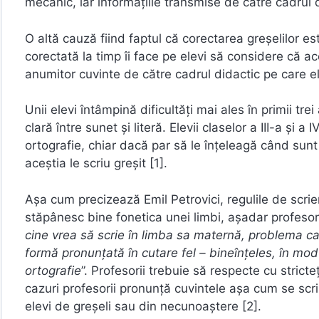
mecanic, iar informațiile transmise de către cadrul di
O altă cauză fiind faptul că corectarea greșelilor es
corectată la timp îi face pe elevi să considere că a
anumitor cuvinte de către cadrul didactic pe care el
Unii elevi întâmpină dificultăți mai ales în primii tr
clară între sunet și literă. Elevii claselor a III-a și a
ortografie, chiar dacă par să le înțeleagă când sunt p
aceștia le scriu greșit [1].
Așa cum precizează Emil Petrovici, regulile de scrie
stăpânesc bine fonetica unei limbi, așadar profesor
cine vrea să scrie în limba sa maternă, problema ca
formă pronunțată în cutare fel – bineînțeles, în mod
ortografie
”. Profesorii trebuie să respecte cu stricte
cazuri profesorii pronunță cuvintele așa cum se scri
elevi de greșeli sau din necunoaștere [2].