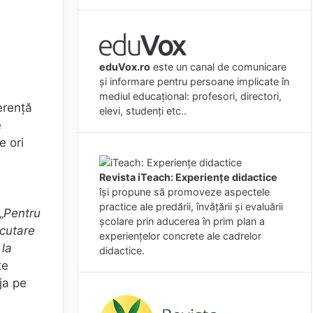
eduVox.ro
este un canal de comunicare
și informare pentru persoane implicate în
mediul educațional: profesori, directori,
ferență
elevi, studenți etc..
e
e ori
Revista iTeach: Experienţe didactice
îşi propune să promoveze aspectele
practice ale predării, învăţării şi evaluării
„
Pentru
şcolare prin aducerea în prim plan a
 cutare
experienţelor concrete ale cadrelor
 la
didactice.
te
ja pe