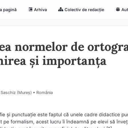
a pagină
Arhiva
Colectiv de redacție
Aut
rea normelor de ortogra
nirea și importanța
, Saschiz (Mureş) • România
afie și punctuație este faptul că unele cadre didactice p
 pe formalism, acest lucru îi îndeamnă pe elevi să înve