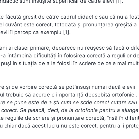
dactic sunt însușite superficial de către elevi [1].
te făcută greșit de către cadrul didactic sau că nu a fost
cel cuvânt este corect, totodată și pronunțarea greșită a
evii îl percep ca exemplu [1].
ei ani ai clasei primare, deoarece nu reușesc să facă o di
 IV-a întâmpină dificultăți în folosirea corectă a regulilor d
uși în situația de a le folosii în scriere de cele mai mult
re și de vorbire corectă se pot însuși numai dacă elevii
ul trebuie să acorde o importanță deosebită ortofoniei. 
re se pune este de a ști cum se scrie corect cutare sau
 corect. Se pleacă, deci, de la ortofonie pentru a ajunge
țe regulile de scriere și pronunțare corectă, însă în diferi
u chiar dacă acest lucru nu este corect, pentru a-i prote