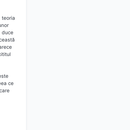
 teoria
unor
e duce
această
oarece
titul
este
ceea ce
 care