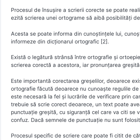
Procesul de însușire a scrierii corecte se poate realiz
ezită scrierea unei ortograme să aibă posibilități d
Acesta se poate informa din cunoștințele lui, cunoșt
informeze din dicționarul ortografic [2].
Există o legătură strânsă între ortografie și ortoep
scrierea corectă a acestora, iar pronunțarea greșită 
Este importantă corectarea greșelilor, deoarece exis
ortografie făcută deoarece nu cunoaște regulile de s
este necesară la fel și lucrările de verificare prin ca
trebuie să scrie corect deoarece, un text poate ave
punctuație greșită, cu siguranță cel care va citi se v
confuz. Dacă semnele de punctuație nu sunt folosite c
Procesul specific de scriere care poate fi citit de 