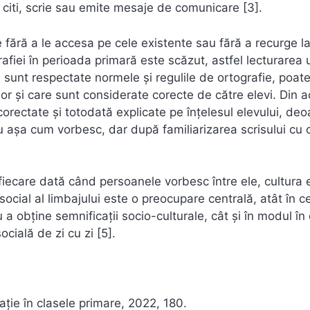
citi, scrie sau emite mesaje de comunicare [3].
ce fără a le accesa pe cele existente sau fără a recurge la
grafiei în perioada primară este scăzut, astfel lecturarea 
u sunt respectate normele și regulile de ortografie, poat
rior și care sunt considerate corecte de către elevi. Din 
corectate și totodată explicate pe înțelesul elevului, de
u așa cum vorbesc, dar după familiarizarea scrisului cu ci
 fiecare dată când persoanele vorbesc între ele, cultura 
i social al limbajului este o preocupare centrală, atât în 
a obține semnificații socio-culturale, cât și în modul în
cială de zi cu zi [5].
ație în clasele primare, 2022, 180.