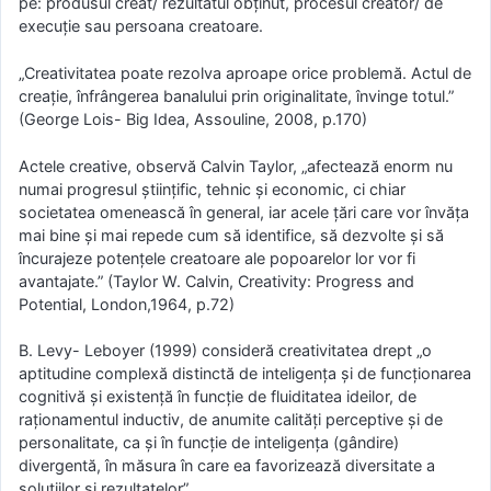
pe: produsul creat/ rezultatul obținut, procesul creator/ de
execuție sau persoana creatoare.
„Creativitatea poate rezolva aproape orice problemă. Actul de
creaţie, înfrângerea banalului prin originalitate, învinge totul.”
(George Lois- Big Idea, Assouline, 2008, p.170)
Actele creative, observă Calvin Taylor, „afectează enorm nu
numai progresul ştiinţific, tehnic şi economic, ci chiar
societatea omenească în general, iar acele ţări care vor învăţa
mai bine şi mai repede cum să identifice, să dezvolte şi să
încurajeze potenţele creatoare ale popoarelor lor vor fi
avantajate.” (Taylor W. Calvin, Creativity: Progress and
Potential, London,1964, p.72)
B. Levy- Leboyer (1999) consideră creativitatea drept „o
aptitudine complexă distinctă de inteligenţa şi de funcţionarea
cognitivă şi existenţă în funcţie de fluiditatea ideilor, de
raționamentul inductiv, de anumite calităţi perceptive şi de
personalitate, ca şi în funcţie de inteligenţa (gândire)
divergentă, în măsura în care ea favorizează diversitate a
soluţiilor şi rezultatelor”.