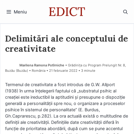
Sari
la
Meniu
conținut
Delimitări ale conceptului de
creativitate
Marilena Ramona Potîrniche
• Grădinița cu Program Prelungit Nr. 8,
Buzău (Buzău) • România
21 februarie 2022
• 3 minute
Termenul de creativitate a fost introdus de G.W. Allport
(1938) în urma înţelegerii faptului că „substratul psihic al
creaţiei este ireductibil la aptitudini şi presupune o dispoziție
generală a personalității spre nou, o organizare a proceselor
psihice în sistemul de personalitate” (E. Burdus,
Gh.Caprarescu, p.282). La ora actuală există o multitudine de
definiții ale creativității. Definițiile date creativității diferă în
funcție de prioritatea abordării, după cum se pune accentul