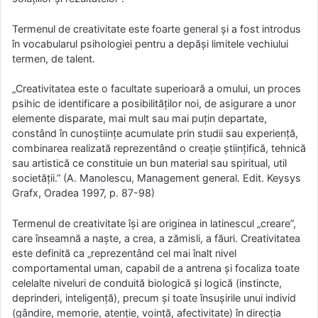
Termenul de creativitate este foarte general şi a fost introdus
în vocabularul psihologiei pentru a depăşi limitele vechiului
termen, de talent.
„Creativitatea este o facultate superioară a omului, un proces
psihic de identificare a posibilităţilor noi, de asigurare a unor
elemente disparate, mai mult sau mai puţin departate,
constând în cunoştiinţe acumulate prin studii sau experienţă,
combinarea realizată reprezentând o creaţie ştiinţifică, tehnică
sau artistică ce constituie un bun material sau spiritual, util
societăţii.” (A. Manolescu, Management general. Edit. Keysys
Grafx, Oradea 1997, p. 87-98)
Termenul de creativitate îşi are originea in latinescul „creare”,
care înseamnă a naşte, a crea, a zămisli, a făuri. Creativitatea
este definită ca „reprezentând cel mai înalt nivel
comportamental uman, capabil de a antrena şi focaliza toate
celelalte niveluri de conduită biologică şi logică (instincte,
deprinderi, inteligenţă), precum şi toate însușirile unui individ
(gândire, memorie, atenţie, voinţă, afectivitate) în direcţia