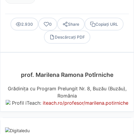
2.930
0
Share
Copiați URL
Descărcați PDF
PDF
prof. Marilena Ramona Potîrniche
Grădinița cu Program Prelungit Nr. 8, Buzău (Buzău),
România
Profil iTeach:
iteach.ro/profesor/marilena.potirniche