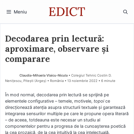
Sari
la
Meniu
conținut
Decodarea prin lectură:
aproximare, observare și
comparare
Claudia-Mihaela Vlaicu-Nicula
• Colegiul Tehnic Costin D.
Nenițescu, Pitești (Argeş) • România
13 noiembrie 2022
• 6 minute
În mod normal, decodarea prin lectură se sprijină pe
elementele configurative – temele, motivele,
topoi
ce
direcţionează atenţia asupra structurii textuale şi garantează
integrarea sensurilor multiple pe care le propune opera literară
– de aceea, totdeauna este necesar un studiu al
componentelor pentru a progresa de la cunoaşterea poetică
la cea prozaică, de la cea intuitivă la cea intelectuală.