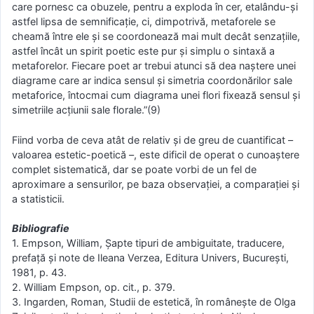
care pornesc ca obuzele, pentru a exploda în cer, etalându-şi
astfel lipsa de semnificaţie, ci, dimpotrivă, metaforele se
cheamă între ele şi se coordonează mai mult decât senzaţiile,
astfel încât un spirit poetic este pur şi simplu o sintaxă a
metaforelor. Fiecare poet ar trebui atunci să dea naştere unei
diagrame care ar indica sensul şi simetria coordonărilor sale
metaforice, întocmai cum diagrama unei flori fixează sensul şi
simetriile acţiunii sale florale.”(9)
Fiind vorba de ceva atât de relativ şi de greu de cuantificat –
valoarea estetic-poetică –, este dificil de operat o cunoaştere
complet sistematică, dar se poate vorbi de un fel de
aproximare a sensurilor, pe baza observaţiei, a comparaţiei şi
a statisticii.
Bibliografie
1. Empson, William, Şapte tipuri de ambiguitate, traducere,
prefaţă şi note de Ileana Verzea, Editura Univers, Bucureşti,
1981, p. 43.
2. William Empson, op. cit., p. 379.
3. Ingarden, Roman, Studii de estetică, în româneşte de Olga