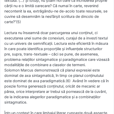
textului. (…) Şi totuşi, nu ştiam noi oare că închiderea proprie
cărţii nu e o limită oarecare? Că numai în carte, revenind
necontenit la ea, extrăgându-ne de-acolo toate resursele, se
cuvine să desemnăm la nesfârşit scriitura de dincolo de
carte?”(5)
Lectura nu înseamnă doar parcurgerea unui conţinut, ci
executarea unei sume de conexiuni, curajul de a investi textul
cu un univers de semnificaţii. Lectura este eficientă în măsura
în care poate identifica proporţiile şi influenţele structurilor
pre, supra, trans-textuale – căci se pune, de asemenea,
problema relaţiilor sintagmatice şi paradigmatice care vizează
modalităţile de combinare a claselor de termeni.
Solomon Marcus demonstrează că planul expresiei este
dominat de axa sintagmatică, în timp ce planul conţinutului
este dominat de axa paradigmatică.(6) Având în vedere că în
poezie forma generează conţinutul, oricât de mecanic ar
părea, orice interpretare ar trebui să pornească de la cuvânt,
de la indicarea alegerilor paradigmatice şi a combinaţiilor
sintagmatice.
Într-un context în care limbajul literar cunoaşte două aspecte,