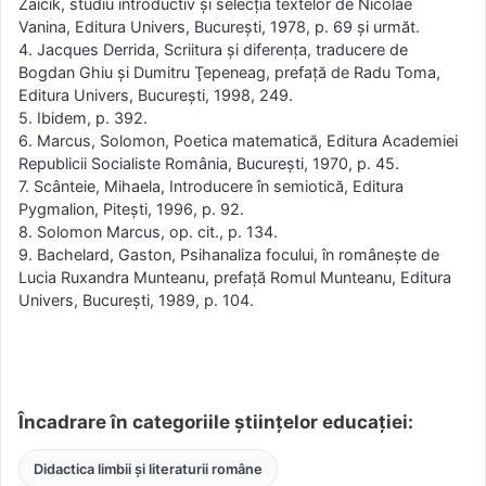
Zaicik, studiu introductiv şi selecţia textelor de Nicolae
Vanina, Editura Univers, Bucureşti, 1978, p. 69 şi următ.
4. Jacques Derrida, Scriitura şi diferenţa, traducere de
Bogdan Ghiu şi Dumitru Ţepeneag, prefaţă de Radu Toma,
Editura Univers, Bucureşti, 1998, 249.
5. Ibidem, p. 392.
6. Marcus, Solomon, Poetica matematică, Editura Academiei
Republicii Socialiste România, Bucureşti, 1970, p. 45.
7. Scânteie, Mihaela, Introducere în semiotică, Editura
Pygmalion, Piteşti, 1996, p. 92.
8. Solomon Marcus, op. cit., p. 134.
9. Bachelard, Gaston, Psihanaliza focului, în româneşte de
Lucia Ruxandra Munteanu, prefaţă Romul Munteanu, Editura
Univers, Bucureşti, 1989, p. 104.
Încadrare în categoriile științelor educației:
Didactica limbii și literaturii române