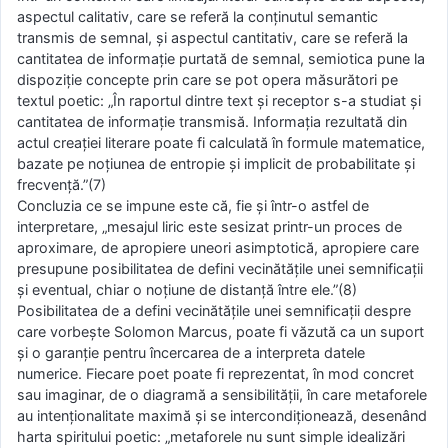
aspectul calitativ, care se referă la conţinutul semantic
transmis de semnal, şi aspectul cantitativ, care se referă la
cantitatea de informaţie purtată de semnal, semiotica pune la
dispoziţie concepte prin care se pot opera măsurători pe
textul poetic: „În raportul dintre text şi receptor s-a studiat şi
cantitatea de informaţie transmisă. Informaţia rezultată din
actul creaţiei literare poate fi calculată în formule matematice,
bazate pe noţiunea de entropie şi implicit de probabilitate şi
frecvenţă.”(7)
Concluzia ce se impune este că, fie şi într-o astfel de
interpretare, „mesajul liric este sesizat printr-un proces de
aproximare, de apropiere uneori asimptotică, apropiere care
presupune posibilitatea de defini vecinătăţile unei semnificaţii
şi eventual, chiar o noţiune de distanţă între ele.”(8)
Posibilitatea de a defini vecinătăţile unei semnificaţii despre
care vorbeşte Solomon Marcus, poate fi văzută ca un suport
şi o garanţie pentru încercarea de a interpreta datele
numerice. Fiecare poet poate fi reprezentat, în mod concret
sau imaginar, de o diagramă a sensibilităţii, în care metaforele
au intenţionalitate maximă şi se intercondiţionează, desenând
harta spiritului poetic: „metaforele nu sunt simple idealizări