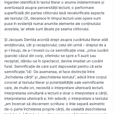
Ingarden identifică în textul literar o anume indeterminare şi
avertizează asupra perversităţii lecturii; o performare
superficială din partea cititorului lasă nevalorificate aspecte
ale textului (3), deoarece în timpul lecturii unei opere sunt
puse în evidenţă numai anumite elemente ale conţinutului
acesteia, iar altele sunt lăsate pe seama cititorului.
Şi Jacques Derrida acordă drept asupra cuvântului literar atât
emiţătorului, cât şi receptorului; celui din urmă – dreptul de a
şi-l însuşi, de a-l investi cu ce semnificaţie vrea: „orice cuvânt
(parole) căzut din corp, oferindu-se spre a fi auzit sau
receptat, dându-se în spectacol, devine imediat un cuvânt
furat. Semnificaţie de care sunt deposedat pentru că este
semnificaţie.”(4) De asemenea, el face distincţie între
„închiderea cărţii” şi „deschiderea textului“, adică între corpul
concret al textului literar şi potenţialităţile sale semnificante
care, de multe ori, necesită o interpretare ulterioară lecturii.
Interpretarea simultană a lecturii e doar o interpretare a cărţii,
interpretarea ulterioară e, într-adevăr, o interpretare a textului:
„am încercat să discernem scriitura: o linie separă asimetric
de-o parte închiderea proprie cărţii, de cealaltă deschiderea