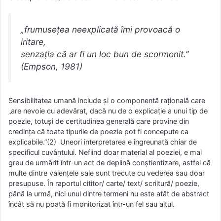
„frumuseţea neexplicată îmi provoacă o
iritare,
senzaţia că ar fi un loc bun de scormonit.”
(Empson, 1981)
Sensibilitatea umană include şi o componentă raţională care
„are nevoie cu adevărat, dacă nu de o explicaţie a unui tip de
poezie, totuşi de certitudinea generală care provine din
credinţa că toate tipurile de poezie pot fi concepute ca
explicabile.”(2) Uneori interpretarea e îngreunată chiar de
specificul cuvântului. Nefiind doar material al poeziei, e mai
greu de urmărit într-un act de deplină conştientizare, astfel că
multe dintre valenţele sale sunt trecute cu vederea sau doar
presupuse. În raportul cititor/ carte/ text/ scriitură/ poezie,
până la urmă, nici unul dintre termeni nu este atât de abstract
încât să nu poată fi monitorizat într-un fel sau altul.