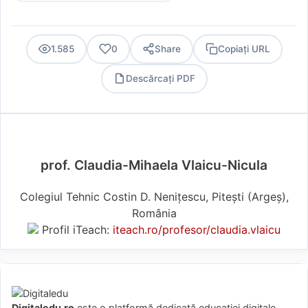
1.585
0
Share
Copiați URL
Descărcați PDF
PDF
prof. Claudia-Mihaela Vlaicu-Nicula
Colegiul Tehnic Costin D. Nenițescu, Pitești (Argeş),
România
Profil iTeach:
iteach.ro/profesor/claudia.vlaicu
Digitaledu.ro
este o platformă dedicată educației digitale.