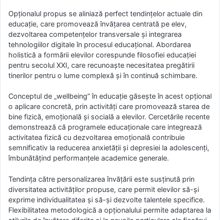
Opționalul propus se aliniază perfect tendințelor actuale din
educație, care promovează învățarea centrată pe elev,
dezvoltarea competențelor transversale și integrarea
tehnologiilor digitale în procesul educațional. Abordarea
holistică a formării elevilor corespunde filosofiei educației
pentru secolul XXI, care recunoaște necesitatea pregătirii
tinerilor pentru o lume complexă și în continuă schimbare.
Conceptul de „wellbeing” în educație găsește în acest opțional
o aplicare concretă, prin activități care promovează starea de
bine fizică, emoțională și socială a elevilor. Cercetările recente
demonstrează că programele educaționale care integrează
activitatea fizică cu dezvoltarea emoțională contribuie
semnificativ la reducerea anxietății și depresiei la adolescenți,
îmbunătățind performanțele academice generale.
Tendința către personalizarea învățării este susținută prin
diversitatea activităților propuse, care permit elevilor să-și
exprime individualitatea și să-și dezvolte talentele specifice.
Flexibilitatea metodologică a opționalului permite adaptarea la