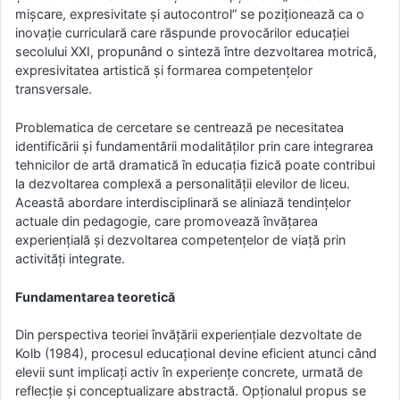
mișcare, expresivitate și autocontrol” se poziționează ca o
inovație curriculară care răspunde provocărilor educației
secolului XXI, propunând o sinteză între dezvoltarea motrică,
expresivitatea artistică și formarea competențelor
transversale.
Problematica de cercetare se centrează pe necesitatea
identificării și fundamentării modalităților prin care integrarea
tehnicilor de artă dramatică în educația fizică poate contribui
la dezvoltarea complexă a personalității elevilor de liceu.
Această abordare interdisciplinară se aliniază tendințelor
actuale din pedagogie, care promovează învățarea
experiențială și dezvoltarea competențelor de viață prin
activități integrate.
Fundamentarea teoretică
Din perspectiva teoriei învățării experiențiale dezvoltate de
Kolb (1984), procesul educațional devine eficient atunci când
elevii sunt implicați activ în experiențe concrete, urmată de
reflecție și conceptualizare abstractă. Opționalul propus se