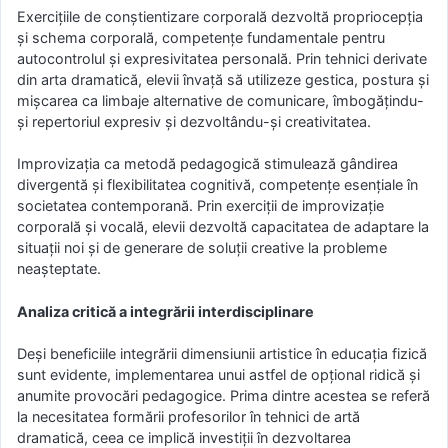
Exercițiile de conștientizare corporală dezvoltă propriocepția
și schema corporală, competențe fundamentale pentru
autocontrolul și expresivitatea personală. Prin tehnici derivate
din arta dramatică, elevii învață să utilizeze gestica, postura și
mișcarea ca limbaje alternative de comunicare, îmbogățindu-
și repertoriul expresiv și dezvoltându-și creativitatea.
Improvizația ca metodă pedagogică stimulează gândirea
divergentă și flexibilitatea cognitivă, competențe esențiale în
societatea contemporană. Prin exerciții de improvizație
corporală și vocală, elevii dezvoltă capacitatea de adaptare la
situații noi și de generare de soluții creative la probleme
neașteptate.
Analiza critică a integrării interdisciplinare
Deși beneficiile integrării dimensiunii artistice în educația fizică
sunt evidente, implementarea unui astfel de opțional ridică și
anumite provocări pedagogice. Prima dintre acestea se referă
la necesitatea formării profesorilor în tehnici de artă
dramatică, ceea ce implică investiții în dezvoltarea