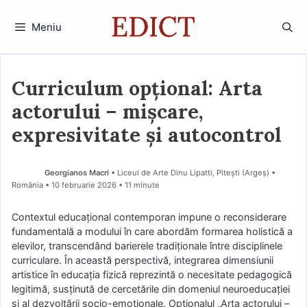
Sari
la
Meniu
conținut
Curriculum opțional: Arta
actorului – mișcare,
expresivitate și autocontrol
Georgianos Macri
• Liceul de Arte Dinu Lipatti, Pitești (Argeş) •
România
10 februarie 2026
• 11 minute
Contextul educațional contemporan impune o reconsiderare
fundamentală a modului în care abordăm formarea holistică a
elevilor, transcendând barierele tradiționale între disciplinele
curriculare. În această perspectivă, integrarea dimensiunii
artistice în educația fizică reprezintă o necesitate pedagogică
legitimă, susținută de cercetările din domeniul neuroeducației
și al dezvoltării socio-emoționale. Opționalul „Arta actorului –