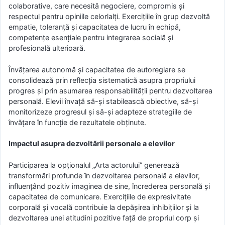
colaborative, care necesită negociere, compromis și
respectul pentru opiniile celorlalți. Exercițiile în grup dezvoltă
empatie, toleranță și capacitatea de lucru în echipă,
competențe esențiale pentru integrarea socială și
profesională ulterioară.
Învățarea autonomă și capacitatea de autoreglare se
consolidează prin reflecția sistematică asupra propriului
progres și prin asumarea responsabilității pentru dezvoltarea
personală. Elevii învață să-și stabilească obiective, să-și
monitorizeze progresul și să-și adapteze strategiile de
învățare în funcție de rezultatele obținute.
Impactul asupra dezvoltării personale a elevilor
Participarea la opționalul „Arta actorului” generează
transformări profunde în dezvoltarea personală a elevilor,
influențând pozitiv imaginea de sine, încrederea personală și
capacitatea de comunicare. Exercițiile de expresivitate
corporală și vocală contribuie la depășirea inhibițiilor și la
dezvoltarea unei atitudini pozitive față de propriul corp și