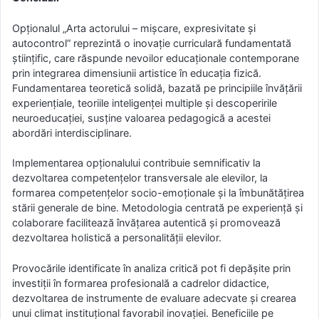
Opționalul „Arta actorului – mișcare, expresivitate și
autocontrol” reprezintă o inovație curriculară fundamentată
științific, care răspunde nevoilor educaționale contemporane
prin integrarea dimensiunii artistice în educația fizică.
Fundamentarea teoretică solidă, bazată pe principiile învățării
experiențiale, teoriile inteligenței multiple și descoperirile
neuroeducației, susține valoarea pedagogică a acestei
abordări interdisciplinare.
Implementarea opționalului contribuie semnificativ la
dezvoltarea competențelor transversale ale elevilor, la
formarea competențelor socio-emoționale și la îmbunătățirea
stării generale de bine. Metodologia centrată pe experiență și
colaborare facilitează învățarea autentică și promovează
dezvoltarea holistică a personalității elevilor.
Provocările identificate în analiza critică pot fi depășite prin
investiții în formarea profesională a cadrelor didactice,
dezvoltarea de instrumente de evaluare adecvate și crearea
unui climat instituțional favorabil inovației. Beneficiile pe