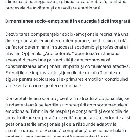
stimulează neurogeneza și plasticitatea cerebrală, facilitând
procesele de învățare și dezvoltare emoțională.
Dimensiunea socio-emoțională în educația fizică integrată
Dezvoltarea competențelor socio-emoționale reprezintă una
dintre prioritățile educației contemporane, fiind recunoscută
ca factor determinant în succesul academic și profesional al
elevilor. Opționalul „Arta actorului” abordează sistematic
această dimensiune prin activități care promovează
conștientizarea emoțională, empatia și comunicarea efectivă.
Exercițiile de improvizație și jocurile de rol oferă contexte
sigure pentru explorarea și exprimarea emoțiilor, contribuind
la dezvoltarea inteligenței emoționale.
Conceptul de autocontrol, central în structura opționalului, se
fundamentează pe teoriile autorereglării comportamentale și
emoționale. Tehnicile de respirație conștientă și exercițiile de
conștientizare corporală dezvoltă capacitatea elevilor de a-și
gestiona stările emoționale și de a răspunde adaptiv la
situațiile stresante. Această competență devine esențială în
contextul adolescenței, perioadă caracterizată prin