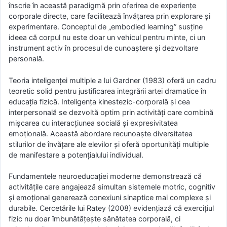
înscrie în această paradigmă prin oferirea de experiențe
corporale directe, care facilitează învățarea prin explorare și
experimentare. Conceptul de „embodied learning” susține
ideea că corpul nu este doar un vehicul pentru minte, ci un
instrument activ în procesul de cunoaștere și dezvoltare
personală.
Teoria inteligenței multiple a lui Gardner (1983) oferă un cadru
teoretic solid pentru justificarea integrării artei dramatice în
educația fizică. Inteligenţa kinestezic-corporală și cea
interpersonală se dezvoltă optim prin activități care combină
mișcarea cu interacțiunea socială și expresivitatea
emoțională. Această abordare recunoaște diversitatea
stilurilor de învățare ale elevilor și oferă oportunități multiple
de manifestare a potențialului individual.
Fundamentele neuroeducației moderne demonstrează că
activitățile care angajează simultan sistemele motric, cognitiv
și emoțional generează conexiuni sinaptice mai complexe și
durabile. Cercetările lui Ratey (2008) evidențiază că exercițiul
fizic nu doar îmbunătățește sănătatea corporală, ci