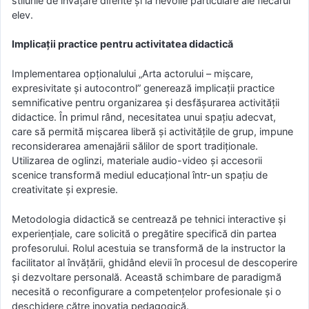
stilurile de învățare diferite și la nevoile particulare ale fiecărui
elev.
Implicații practice pentru activitatea didactică
Implementarea opționalului „Arta actorului – mișcare,
expresivitate și autocontrol” generează implicații practice
semnificative pentru organizarea și desfășurarea activității
didactice. În primul rând, necesitatea unui spațiu adecvat,
care să permită mișcarea liberă și activitățile de grup, impune
reconsiderarea amenajării sălilor de sport tradiționale.
Utilizarea de oglinzi, materiale audio-video și accesorii
scenice transformă mediul educațional într-un spațiu de
creativitate și expresie.
Metodologia didactică se centrează pe tehnici interactive și
experiențiale, care solicită o pregătire specifică din partea
profesorului. Rolul acestuia se transformă de la instructor la
facilitator al învățării, ghidând elevii în procesul de descoperire
și dezvoltare personală. Această schimbare de paradigmă
necesită o reconfigurare a competențelor profesionale și o
deschidere către inovația pedagogică.