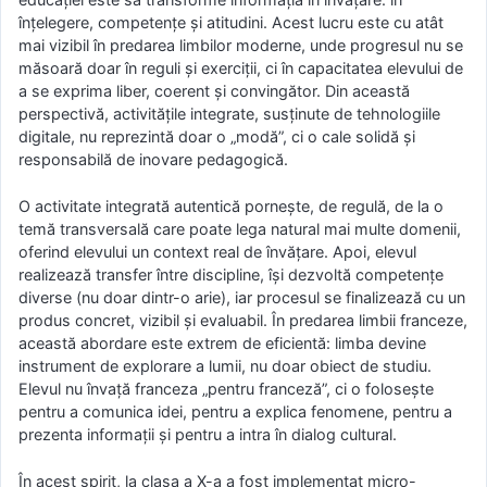
înțelegere, competențe și atitudini. Acest lucru este cu atât
mai vizibil în predarea limbilor moderne, unde progresul nu se
măsoară doar în reguli și exerciții, ci în capacitatea elevului de
a se exprima liber, coerent și convingător. Din această
perspectivă, activitățile integrate, susținute de tehnologiile
digitale, nu reprezintă doar o „modă”, ci o cale solidă și
responsabilă de inovare pedagogică.
O activitate integrată autentică pornește, de regulă, de la o
temă transversală care poate lega natural mai multe domenii,
oferind elevului un context real de învățare. Apoi, elevul
realizează transfer între discipline, își dezvoltă competențe
diverse (nu doar dintr-o arie), iar procesul se finalizează cu un
produs concret, vizibil și evaluabil. În predarea limbii franceze,
această abordare este extrem de eficientă: limba devine
instrument de explorare a lumii, nu doar obiect de studiu.
Elevul nu învață franceza „pentru franceză”, ci o folosește
pentru a comunica idei, pentru a explica fenomene, pentru a
prezenta informații și pentru a intra în dialog cultural.
În acest spirit, la clasa a X-a a fost implementat micro-