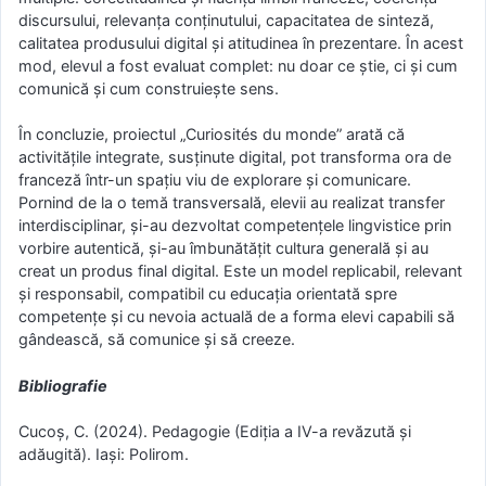
discursului, relevanța conținutului, capacitatea de sinteză,
calitatea produsului digital și atitudinea în prezentare. În acest
mod, elevul a fost evaluat complet: nu doar ce știe, ci și cum
comunică și cum construiește sens.
În concluzie, proiectul „Curiosités du monde” arată că
activitățile integrate, susținute digital, pot transforma ora de
franceză într-un spațiu viu de explorare și comunicare.
Pornind de la o temă transversală, elevii au realizat transfer
interdisciplinar, și-au dezvoltat competențele lingvistice prin
vorbire autentică, și-au îmbunătățit cultura generală și au
creat un produs final digital. Este un model replicabil, relevant
și responsabil, compatibil cu educația orientată spre
competențe și cu nevoia actuală de a forma elevi capabili să
gândească, să comunice și să creeze.
Bibliografie
Cucoș, C. (2024). Pedagogie (Ediția a IV-a revăzută și
adăugită). Iași: Polirom.