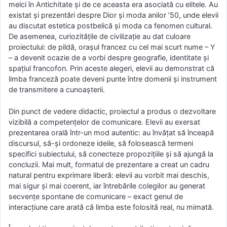
melci în Antichitate și de ce aceasta era asociată cu elitele. Au
existat și prezentări despre Dior și moda anilor ’50, unde elevii
au discutat estetica postbelică și moda ca fenomen cultural.
De asemenea, curiozitățile de civilizație au dat culoare
proiectului: de pildă, orașul francez cu cel mai scurt nume – Y
– a devenit ocazie de a vorbi despre geografie, identitate și
spațiul francofon. Prin aceste alegeri, elevii au demonstrat că
limba franceză poate deveni punte între domenii și instrument
de transmitere a cunoașterii.
Din punct de vedere didactic, proiectul a produs o dezvoltare
vizibilă a competențelor de comunicare. Elevii au exersat
prezentarea orală într-un mod autentic: au învățat să înceapă
discursul, să-și ordoneze ideile, să folosească termeni
specifici subiectului, să conecteze propozițiile și să ajungă la
concluzii. Mai mult, formatul de prezentare a creat un cadru
natural pentru exprimare liberă: elevii au vorbit mai deschis,
mai sigur și mai coerent, iar întrebările colegilor au generat
secvențe spontane de comunicare – exact genul de
interacțiune care arată că limba este folosită real, nu mimată.