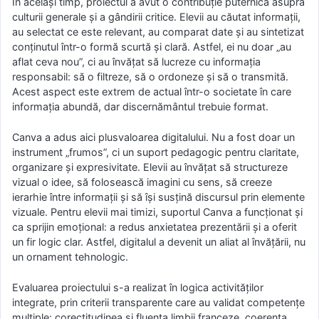
În același timp, proiectul a avut o contribuție puternică asupra
culturii generale și a gândirii critice. Elevii au căutat informații,
au selectat ce este relevant, au comparat date și au sintetizat
conținutul într-o formă scurtă și clară. Astfel, ei nu doar „au
aflat ceva nou”, ci au învățat să lucreze cu informația
responsabil: să o filtreze, să o ordoneze și să o transmită.
Acest aspect este extrem de actual într-o societate în care
informația abundă, dar discernământul trebuie format.
Canva a adus aici plusvaloarea digitalului. Nu a fost doar un
instrument „frumos”, ci un suport pedagogic pentru claritate,
organizare și expresivitate. Elevii au învățat să structureze
vizual o idee, să folosească imagini cu sens, să creeze
ierarhie între informații și să își susțină discursul prin elemente
vizuale. Pentru elevii mai timizi, suportul Canva a funcționat și
ca sprijin emoțional: a redus anxietatea prezentării și a oferit
un fir logic clar. Astfel, digitalul a devenit un aliat al învățării, nu
un ornament tehnologic.
Evaluarea proiectului s-a realizat în logica activităților
integrate, prin criterii transparente care au validat competențe
multiple: corectitudinea și fluența limbii franceze, coerența