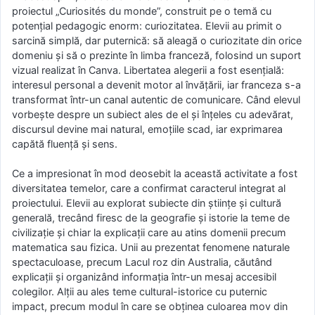
proiectul „Curiosités du monde”, construit pe o temă cu
potențial pedagogic enorm: curiozitatea. Elevii au primit o
sarcină simplă, dar puternică: să aleagă o curiozitate din orice
domeniu și să o prezinte în limba franceză, folosind un suport
vizual realizat în Canva. Libertatea alegerii a fost esențială:
interesul personal a devenit motor al învățării, iar franceza s-a
transformat într-un canal autentic de comunicare. Când elevul
vorbește despre un subiect ales de el și înțeles cu adevărat,
discursul devine mai natural, emoțiile scad, iar exprimarea
capătă fluență și sens.
Ce a impresionat în mod deosebit la această activitate a fost
diversitatea temelor, care a confirmat caracterul integrat al
proiectului. Elevii au explorat subiecte din științe și cultură
generală, trecând firesc de la geografie și istorie la teme de
civilizație și chiar la explicații care au atins domenii precum
matematica sau fizica. Unii au prezentat fenomene naturale
spectaculoase, precum Lacul roz din Australia, căutând
explicații și organizând informația într-un mesaj accesibil
colegilor. Alții au ales teme cultural-istorice cu puternic
impact, precum modul în care se obținea culoarea mov din