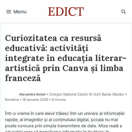
Sari
la
Meniu
conținut
Curiozitatea ca resursă
educativă: activități
integrate în educația literar-
artistică prin Canva și limba
franceză
Alexandra Avram
• Colegiul Național Catolic Sf. Iosif, Bacău (Bacău) •
România
18 ianuarie 2026
• 6 minute
Într-o vreme în care elevii trăiesc într-un univers al informației
rapide, al imaginilor și al conținutului digital, școala nu mai
poate concura prin simpla transmitere de date. Miza reală a
educației este să transforme informația în învățare: în