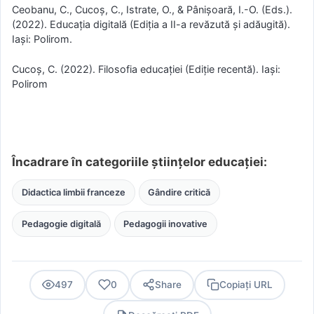
Ceobanu, C., Cucoș, C., Istrate, O., & Pânișoară, I.-O. (Eds.).
(2022). Educația digitală (Ediția a II-a revăzută și adăugită).
Iași: Polirom.
Cucoș, C. (2022). Filosofia educației (Ediție recentă). Iași:
Polirom
Încadrare în categoriile științelor educației:
Didactica limbii franceze
Gândire critică
Pedagogie digitală
Pedagogii inovative
497
0
Share
Copiați URL