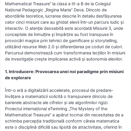
Mathematical Treasure” la clasa a III-a B de la Colegiul
Național Pedagogic „Regina Maria” Deva. Dincolo de
abordările teoretice, lucrarea descrie în detaliu desfășurarea
celor cinci misiuni care au ghidat elevii într-un parcurs ludic și
interactiv. O atenție deosebită este acordată Misiunii 3, unde
conceptele de înmulțire și împărțire au fost transpuse în
provocări magice prin tehnici de gamificare și storytelling,
utilizând resurse Web 2.0 și diferențierea pe coduri de culori.
Parcursul demonstrează cum transformarea lecțiilor în misiuni
de investigație crește implicarea activă și autonomia elevilor.
1. Introducere: Provocarea unei noi paradigme prin misiuni
de explorare
Într-o eră a digitalizării accelerate, procesul de predare-
învățare a matematicii solicită o transpunere dincolo de
barierele abstracte ale cifrelor și ale algoritmilor rigizi.
Proiectul internațional eTwinning „The Mystery of the
Mathematical Treasure” a apărut tocmai din necesitatea de a
schimba percepția tradițională conform căreia matematica
este o disciplină dificilă sau lipsită de atractivitate, oferind în