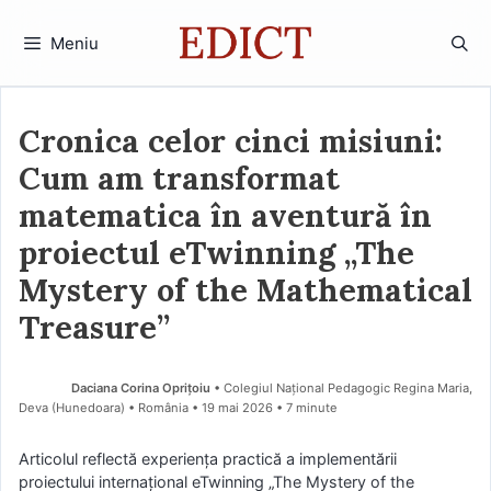
Sari
la
Meniu
conținut
Cronica celor cinci misiuni:
Cum am transformat
matematica în aventură în
proiectul eTwinning „The
Mystery of the Mathematical
Treasure”
Daciana Corina Oprițoiu
• Colegiul Național Pedagogic Regina Maria,
Deva (Hunedoara) • România
19 mai 2026
• 7 minute
Articolul reflectă experiența practică a implementării
proiectului internațional eTwinning „The Mystery of the