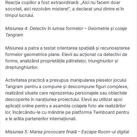
Reacția copiilor a fost extraordinară: „Aici nu facem doar
socoteli, aici rezolvăm mistere!”, a declarat unul dintre ei în
timpul lucrului.
Misiunea 4: Detectiv în lumea formelor – Geometrie și colaje
Tangram
Misiunea a patra a testat orientarea spațială și recunoașterea
formelor geometrice plane. Elevii au acționat ca detectivi de
forme, analizând proprietățile pătratelor, triunghiurilor și
dreptunghiurilor.
Activitatea practică a presupus manipularea pieselor jocului
Tangram pentru a compune și descompune figuri complexe,
realizând siluete care reprezentau personajele sau obiectele
descoperite în narațiunea proiectului. Elevii au utilizat apoi
aplicații online pentru a asambla colajele foto ale realizărilor
lor, încărcându-le cu mândrie pe platforma Twinboard pentru
a le arăta partenerilor internaționali.
Misiunea 5: Marea provocare finală – Escape Room-ul digital