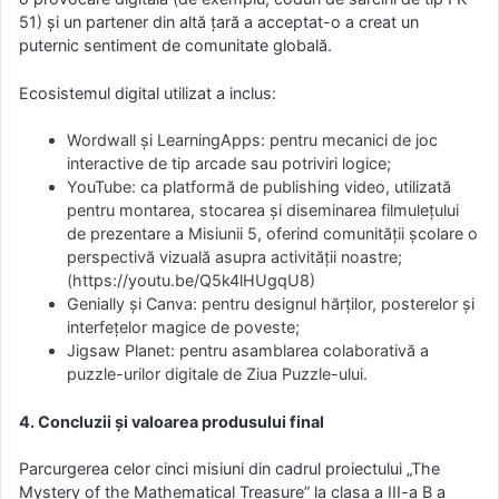
51) și un partener din altă țară a acceptat-o a creat un
puternic sentiment de comunitate globală.
Ecosistemul digital utilizat a inclus:
Wordwall și LearningApps: pentru mecanici de joc
interactive de tip arcade sau potriviri logice;
YouTube: ca platformă de publishing video, utilizată
pentru montarea, stocarea și diseminarea filmulețului
de prezentare a Misiunii 5, oferind comunității școlare o
perspectivă vizuală asupra activității noastre;
(https://youtu.be/Q5k4lHUgqU8)
Genially și Canva: pentru designul hărților, posterelor și
interfețelor magice de poveste;
Jigsaw Planet: pentru asamblarea colaborativă a
puzzle-urilor digitale de Ziua Puzzle-ului.
4. Concluzii și valoarea produsului final
Parcurgerea celor cinci misiuni din cadrul proiectului „The
Mystery of the Mathematical Treasure” la clasa a III-a B a