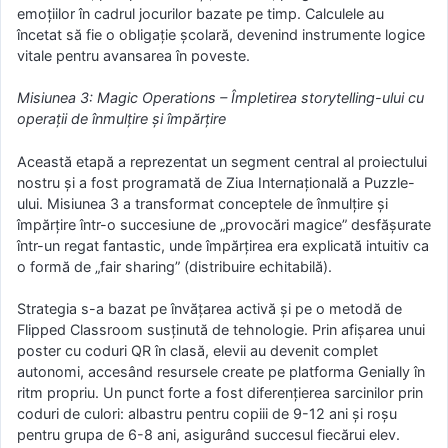
emoțiilor în cadrul jocurilor bazate pe timp. Calculele au
încetat să fie o obligație școlară, devenind instrumente logice
vitale pentru avansarea în poveste.
Misiunea 3: Magic Operations – Împletirea storytelling-ului cu
operații de înmulțire și împărțire
Această etapă a reprezentat un segment central al proiectului
nostru și a fost programată de Ziua Internațională a Puzzle-
ului. Misiunea 3 a transformat conceptele de înmulțire și
împărțire într-o succesiune de „provocări magice” desfășurate
într-un regat fantastic, unde împărțirea era explicată intuitiv ca
o formă de „fair sharing” (distribuire echitabilă).
Strategia s-a bazat pe învățarea activă și pe o metodă de
Flipped Classroom susținută de tehnologie. Prin afișarea unui
poster cu coduri QR în clasă, elevii au devenit complet
autonomi, accesând resursele create pe platforma Genially în
ritm propriu. Un punct forte a fost diferențierea sarcinilor prin
coduri de culori: albastru pentru copiii de 9-12 ani și roșu
pentru grupa de 6-8 ani, asigurând succesul fiecărui elev.