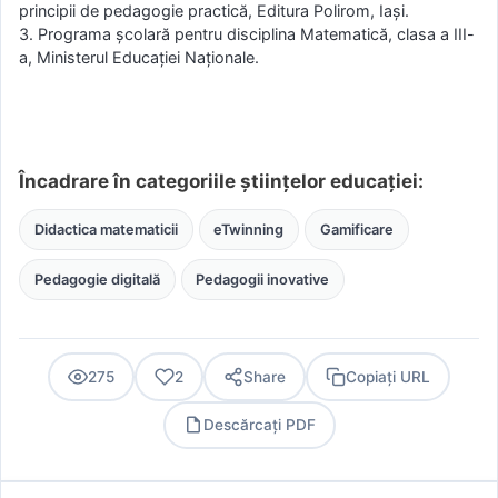
principii de pedagogie practică, Editura Polirom, Iași.
3. Programa școlară pentru disciplina Matematică, clasa a III-
a, Ministerul Educației Naționale.
Încadrare în categoriile științelor educației:
Didactica matematicii
eTwinning
Gamificare
Pedagogie digitală
Pedagogii inovative
275
2
Share
Copiați URL
Descărcați PDF
PDF