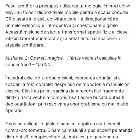
Pasul următor a presupus utilizarea tehnologiei în mod activ:
elevii au folosit dispozitivele mobile pentru a scana codurile
QR plasate în clasă, activitate care i-a direcționat către
primele videoclipuri introductive și chestionare digitale.
Această misiune de start a transformat spațiul fizic al clasei
într-un laborator interactiv și a setat entuziasmul pentru
etapele următoare.
Misiunea 2: Operații magice – Hărțile vechi și calculele în
concentrul 0 – 10.000
În cadrul celei de-a doua misiuni, exersarea adunării și a
scăderii a fost complet desprinsă de monotonia manualelor
clasice. Elevii au primit sarcina de a reconstitui fragmente
dintr-o hartă veche a comorii, însă fiecare bucată putea fi
deblocată doar prin rezolvarea unor probleme cu mai multe
operații.
Folosind aplicații digitale dinamice, copiii au rulat exerciții
contra-cronometru. Dinamica misiunii a pus accent pe atenția
distributivă, perspicacitate și, mai ales, pe gestionarea