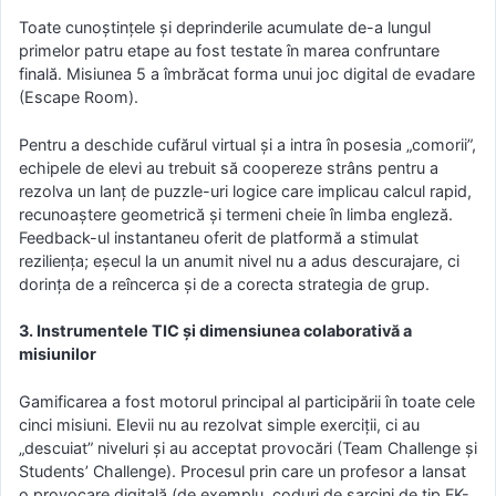
Toate cunoștințele și deprinderile acumulate de-a lungul
primelor patru etape au fost testate în marea confruntare
finală. Misiunea 5 a îmbrăcat forma unui joc digital de evadare
(Escape Room).
Pentru a deschide cufărul virtual și a intra în posesia „comorii”,
echipele de elevi au trebuit să coopereze strâns pentru a
rezolva un lanț de puzzle-uri logice care implicau calcul rapid,
recunoaștere geometrică și termeni cheie în limba engleză.
Feedback-ul instantaneu oferit de platformă a stimulat
reziliența; eșecul la un anumit nivel nu a adus descurajare, ci
dorința de a reîncerca și de a corecta strategia de grup.
3. Instrumentele TIC și dimensiunea colaborativă a
misiunilor
Gamificarea a fost motorul principal al participării în toate cele
cinci misiuni. Elevii nu au rezolvat simple exerciții, ci au
„descuiat” niveluri și au acceptat provocări (Team Challenge și
Students’ Challenge). Procesul prin care un profesor a lansat
o provocare digitală (de exemplu, coduri de sarcini de tip FK-