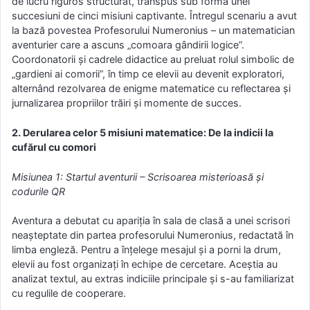
de lucru riguros structurat, transpus sub forma unei
succesiuni de cinci misiuni captivante. Întregul scenariu a avut
la bază povestea Profesorului Numeronius – un matematician
aventurier care a ascuns „comoara gândirii logice”.
Coordonatorii și cadrele didactice au preluat rolul simbolic de
„gardieni ai comorii”, în timp ce elevii au devenit exploratori,
alternând rezolvarea de enigme matematice cu reflectarea și
jurnalizarea propriilor trăiri și momente de succes.
2. Derularea celor 5 misiuni matematice: De la indicii la
cufărul cu comori
Misiunea 1: Startul aventurii – Scrisoarea misterioasă și
codurile QR
Aventura a debutat cu apariția în sala de clasă a unei scrisori
neașteptate din partea profesorului Numeronius, redactată în
limba engleză. Pentru a înțelege mesajul și a porni la drum,
elevii au fost organizați în echipe de cercetare. Aceștia au
analizat textul, au extras indiciile principale și s-au familiarizat
cu regulile de cooperare.