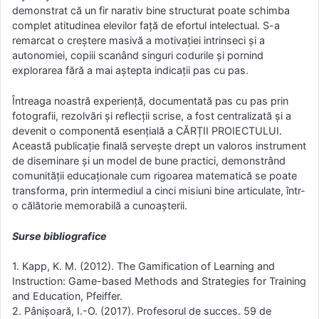
demonstrat că un fir narativ bine structurat poate schimba
complet atitudinea elevilor față de efortul intelectual. S-a
remarcat o creștere masivă a motivației intrinseci și a
autonomiei, copiii scanând singuri codurile și pornind
explorarea fără a mai aștepta indicații pas cu pas.
Întreaga noastră experiență, documentată pas cu pas prin
fotografii, rezolvări și reflecții scrise, a fost centralizată și a
devenit o componentă esențială a CĂRȚII PROIECTULUI.
Această publicație finală servește drept un valoros instrument
de diseminare și un model de bune practici, demonstrând
comunității educaționale cum rigoarea matematică se poate
transforma, prin intermediul a cinci misiuni bine articulate, într-
o călătorie memorabilă a cunoașterii.
Surse bibliografice
1. Kapp, K. M. (2012). The Gamification of Learning and
Instruction: Game-based Methods and Strategies for Training
and Education, Pfeiffer.
2. Pânișoară, I.-O. (2017). Profesorul de succes. 59 de