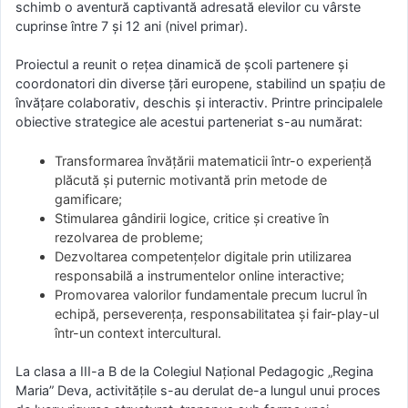
schimb o aventură captivantă adresată elevilor cu vârste
cuprinse între 7 și 12 ani (nivel primar).
Proiectul a reunit o rețea dinamică de școli partenere și
coordonatori din diverse țări europene, stabilind un spațiu de
învățare colaborativ, deschis și interactiv. Printre principalele
obiective strategice ale acestui parteneriat s-au numărat:
Transformarea învățării matematicii într-o experiență
plăcută și puternic motivantă prin metode de
gamificare;
Stimularea gândirii logice, critice și creative în
rezolvarea de probleme;
Dezvoltarea competențelor digitale prin utilizarea
responsabilă a instrumentelor online interactive;
Promovarea valorilor fundamentale precum lucrul în
echipă, perseverența, responsabilitatea și fair-play-ul
într-un context intercultural.
La clasa a III-a B de la Colegiul Național Pedagogic „Regina
Maria” Deva, activitățile s-au derulat de-a lungul unui proces