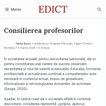
Sari
la
Meniu
conținut
Consilierea profesorilor
Tabita Bucur
• Grădinița cu Program Prelungit, Făget (Timiş) •
România
4 martie 2025
• 5 minute
În societatea actuală, pentru dezvoltarea personală, dar și
pentru constituirea unei cariere de succes observăm
necesitatea și rolul de seamă al educației. Educația, formarea
profesională și actualizarea continuă a competențelor este
necesară în contextul actual, impus de globalizare,
informatizare și tehnologizarea domeniilor de activitate
(Șavga, 2020).
Așadar, în cadrul creat de o societate aflată în continuă
dezvoltare, consilierea reprezintă „sprijinul, ajutorul,