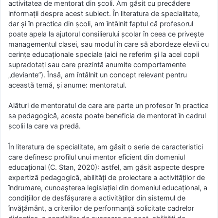
activitatea de mentorat din școli. Am găsit cu precădere
informații despre acest subiect. În literatura de specialitate,
dar și în practica din școli, am întâlnit faptul că profesorul
poate apela la ajutorul consilierului școlar în ceea ce privește
managementul clasei, sau modul în care să abordeze elevii cu
cerințe educaționale speciale (aici ne referim și la acei copii
supradotați sau care prezintă anumite comportamente
„deviante”). Însă, am întâlnit un concept relevant pentru
această temă, și anume: mentoratul.
Alături de mentoratul de care are parte un profesor în practica
sa pedagogică, acesta poate beneficia de mentorat în cadrul
școlii la care va predă.
În literatura de specialitate, am găsit o serie de caracteristici
care definesc profilul unui mentor eficient din domeniul
educațional (C. Stan, 2020): astfel, am găsit aspecte despre
expertiză pedagogică, abilități de proiectare a activităților de
îndrumare, cunoașterea legislației din domeniul educațional, a
condițiilor de desfășurare a activităților din sistemul de
învățământ, a criteriilor de performanță solicitate cadrelor