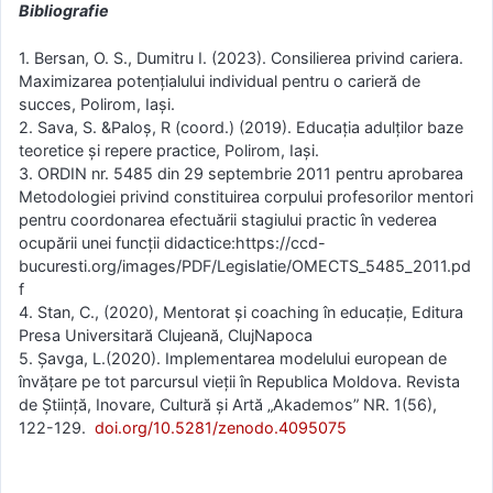
Bibliografie
1. Bersan, O. S., Dumitru I. (2023). Consilierea privind cariera.
Maximizarea potenţialului individual pentru o carieră de
succes, Polirom, Iași.
2. Sava, S. &Paloș, R (coord.) (2019). Educația adulților baze
teoretice și repere practice, Polirom, Iași.
3. ORDIN nr. 5485 din 29 septembrie 2011 pentru aprobarea
Metodologiei privind constituirea corpului profesorilor mentori
pentru coordonarea efectuării stagiului practic în vederea
ocupării unei funcţii didactice:https://ccd-
bucuresti.org/images/PDF/Legislatie/OMECTS_5485_2011.pd
f
4. Stan, C., (2020), Mentorat și coaching în educație, Editura
Presa Universitară Clujeană, ClujNapoca
5. Șavga, L.(2020). Implementarea modelului european de
învăţare pe tot parcursul vieţii în Republica Moldova. Revista
de Știință, Inovare, Cultură și Artă „Akademos” NR. 1(56),
122-129.
doi.org/10.5281/zenodo.4095075