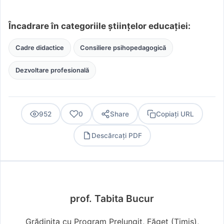
Încadrare în categoriile științelor educației:
Cadre didactice
Consiliere psihopedagogică
Dezvoltare profesională
952
0
Share
Copiați URL
Descărcați PDF
PDF
prof. Tabita Bucur
Grădinița cu Program Prelungit, Făget (Timiş),