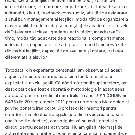
didactice, a condițiilor de avansare pe post, abilități de
interrelaționare, comunicare, empatizare, abilitatea de a oferi
îndrumări, sfaturi, feedback constructiv, abilități de asigurare
a unui bun management al lecțiilor: modalități de organizare a
clasei, abilitatea de a adapta cunoștințele academice la nivelul
de înțelegere al clasei, gradarea activităților, încadrarea în
timp, modalități adecvate de a reacționa la comportamente
indezirabile, capacitatea de adaptare la condiții neprevăzute
din cadrul lecțiilor, capacități de evaluare și notare, tratarea
diferențiată a elevilor.
Totodată, din experiența personală, am observat că acest
aspect al mentoratului mu este bine fundamentat sau
explicitat la nivelul școlii. Căutând informații suplimentare, am
descoperit că a fost elaborată o metodologie în acest sens,
aprobată printr-un ordin al ministrului, în anul 2011 (ORDIN nr.
5485 din 29 septembrie 2011 pentru aprobarea Metodologiei
privind constituirea corpului profesorilor mentori pentru
coordonarea efectuării stagiului practic în vederea ocupării
unei funcţii didactice), care stipulează anumite practici și
direcții pentru această activitate. Nu am găsit informații de
actualitate sau o metodologie recentă care să fundamenteze