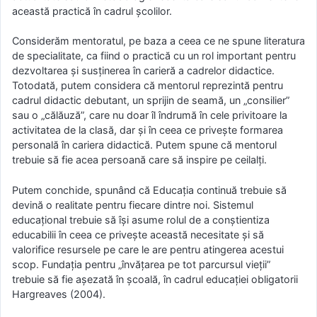
această practică în cadrul școlilor.
Considerăm mentoratul, pe baza a ceea ce ne spune literatura
de specialitate, ca fiind o practică cu un rol important pentru
dezvoltarea și susținerea în carieră a cadrelor didactice.
Totodată, putem considera că mentorul reprezintă pentru
cadrul didactic debutant, un sprijin de seamă, un „consilier”
sau o „călăuză”, care nu doar îl îndrumă în cele privitoare la
activitatea de la clasă, dar și în ceea ce privește formarea
personală în cariera didactică. Putem spune că mentorul
trebuie să fie acea persoană care să inspire pe ceilalți.
Putem conchide, spunând că Educația continuă trebuie să
devină o realitate pentru fiecare dintre noi. Sistemul
educațional trebuie să își asume rolul de a conștientiza
educabilii în ceea ce privește această necesitate și să
valorifice resursele pe care le are pentru atingerea acestui
scop. Fundația pentru „învățarea pe tot parcursul vieții”
trebuie să fie așezată în școală, în cadrul educației obligatorii
Hargreaves (2004).