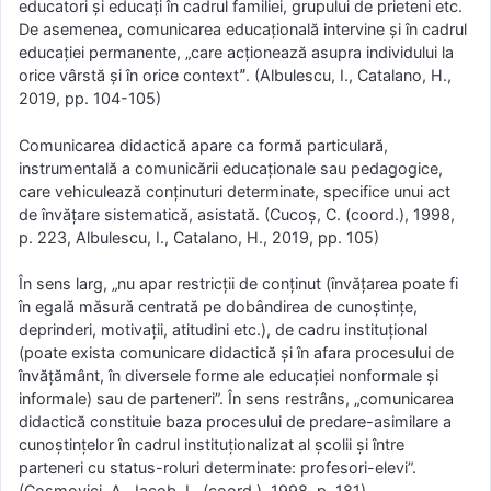
educatori și educați în cadrul familiei, grupului de prieteni etc.
De asemenea, comunicarea educațională intervine și în cadrul
educației permanente, „care acționează asupra individului la
orice vârstă și în orice contextˮ. (Albulescu, I., Catalano, H.,
2019, pp. 104-105)
Comunicarea didactică apare ca formă particulară,
instrumentală a comunicării educaţionale sau pedagogice,
care vehiculează conţinuturi determinate, specifice unui act
de învăţare sistematică, asistată. (Cucoş, C. (coord.), 1998,
p. 223, Albulescu, I., Catalano, H., 2019, pp. 105)
În sens larg, „nu apar restricţii de conţinut (învăţarea poate fi
în egală măsură centrată pe dobândirea de cunoştinţe,
deprinderi, motivaţii, atitudini etc.), de cadru instituţional
(poate exista comunicare didactică şi în afara procesului de
învăţământ, în diversele forme ale educaţiei nonformale şi
informale) sau de parteneri”. În sens restrâns, „comunicarea
didactică constituie baza procesului de predare-asimilare a
cunoştinţelor în cadrul instituţionalizat al şcolii şi între
parteneri cu status-roluri determinate: profesori-elevi”.
(Cosmovici, A., Iacob, L. (coord.), 1998, p. 181)