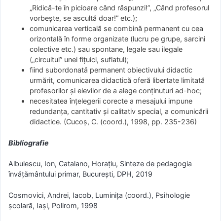
„Ridică-te în picioare când răspunzi!”, „Când profesorul
vorbeşte, se ascultă doar!” etc.);
comunicarea verticală se combină permanent cu cea
orizontală în forme organizate (lucru pe grupe, sarcini
colective etc.) sau spontane, legale sau ilegale
(„circuitul” unei fiţuici, suflatul);
fiind subordonată permanent obiectivului didactic
urmărit, comunicarea didactică oferă libertate limitată
profesorilor şi elevilor de a alege conţinuturi ad-hoc;
necesitatea înţelegerii corecte a mesajului impune
redundanţa, cantitativ şi calitativ special, a comunicării
didactice. (Cucoş, C. (coord.), 1998, pp. 235-236)
Bibliografie
Albulescu, Ion, Catalano, Horațiu, Sinteze de pedagogia
învățământului primar, București, DPH, 2019
Cosmovici, Andrei, Iacob, Luminiţa (coord.), Psihologie
şcolară, Iaşi, Polirom, 1998