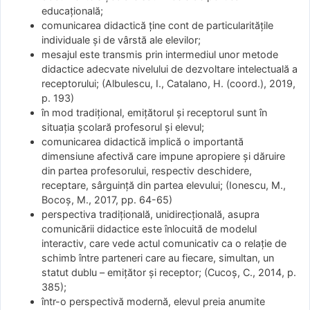
educaţională;
comunicarea didactică ţine cont de particularităţile
individuale şi de vârstă ale elevilor;
mesajul este transmis prin intermediul unor metode
didactice adecvate nivelului de dezvoltare intelectuală a
receptorului; (Albulescu, I., Catalano, H. (coord.), 2019,
p. 193)
în mod tradiţional, emiţătorul şi receptorul sunt în
situaţia şcolară profesorul şi elevul;
comunicarea didactică implică o importantă
dimensiune afectivă care impune apropiere şi dăruire
din partea profesorului, respectiv deschidere,
receptare, sârguinţă din partea elevului; (Ionescu, M.,
Bocoş, M., 2017, pp. 64-65)
perspectiva tradiţională, unidirecţională, asupra
comunicării didactice este înlocuită de modelul
interactiv, care vede actul comunicativ ca o relaţie de
schimb între parteneri care au fiecare, simultan, un
statut dublu – emiţător şi receptor; (Cucoş, C., 2014, p.
385);
într-o perspectivă modernă, elevul preia anumite