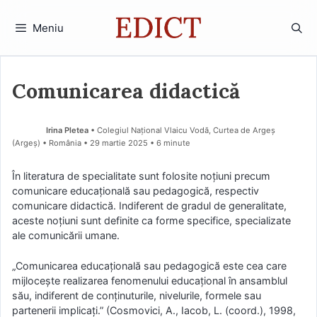
Sari
la
Meniu
conținut
Comunicarea didactică
Irina Pletea
• Colegiul Național Vlaicu Vodă, Curtea de Argeș
(Argeş) • România
29 martie 2025
• 6 minute
În literatura de specialitate sunt folosite noțiuni precum
comunicare educațională sau pedagogică, respectiv
comunicare didactică. Indiferent de gradul de generalitate,
aceste noțiuni sunt definite ca forme specifice, specializate
ale comunicării umane.
„Comunicarea educațională sau pedagogică este cea care
mijlocește realizarea fenomenului educațional în ansamblul
său, indiferent de conţinuturile, nivelurile, formele sau
partenerii implicaţi.” (Cosmovici, A., Iacob, L. (coord.), 1998,