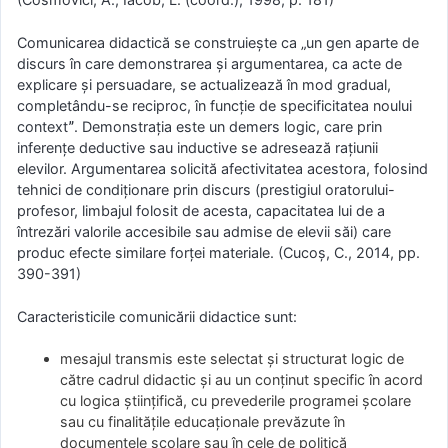
Comunicarea didactică se construiește ca „un gen aparte de
discurs în care demonstrarea şi argumentarea, ca acte de
explicare şi persuadare, se actualizează în mod gradual,
completându-se reciproc, în funcţie de specificitatea noului
contextˮ. Demonstraţia este un demers logic, care prin
inferenţe deductive sau inductive se adresează raţiunii
elevilor. Argumentarea solicită afectivitatea acestora, folosind
tehnici de condiţionare prin discurs (prestigiul oratorului-
profesor, limbajul folosit de acesta, capacitatea lui de a
întrezări valorile accesibile sau admise de elevii săi) care
produc efecte similare forţei materiale. (Cucoş, C., 2014, pp.
390-391)
Caracteristicile comunicării didactice sunt:
mesajul transmis este selectat şi structurat logic de
către cadrul didactic şi au un conţinut specific în acord
cu logica ştiinţifică, cu prevederile programei şcolare
sau cu finalităţile educaţionale prevăzute în
documentele şcolare sau în cele de politică