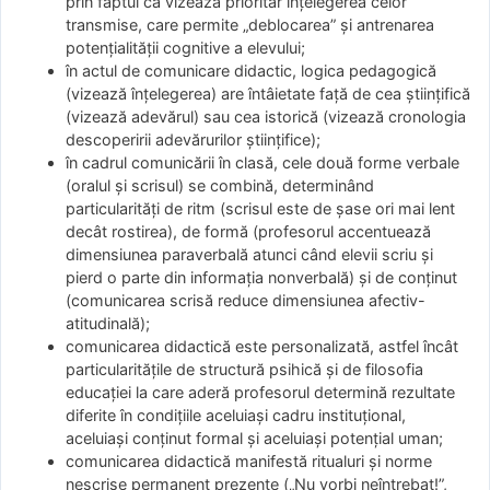
prin faptul că vizează prioritar înţelegerea celor
transmise, care permite „deblocarea” şi antrenarea
potenţialităţii cognitive a elevului;
în actul de comunicare didactic, logica pedagogică
(vizează înţelegerea) are întâietate faţă de cea ştiinţifică
(vizează adevărul) sau cea istorică (vizează cronologia
descoperirii adevărurilor ştiinţifice);
în cadrul comunicării în clasă, cele două forme verbale
(oralul şi scrisul) se combină, determinând
particularităţi de ritm (scrisul este de şase ori mai lent
decât rostirea), de formă (profesorul accentuează
dimensiunea paraverbală atunci când elevii scriu şi
pierd o parte din informaţia nonverbală) şi de conţinut
(comunicarea scrisă reduce dimensiunea afectiv-
atitudinală);
comunicarea didactică este personalizată, astfel încât
particularităţile de structură psihică şi de filosofia
educaţiei la care aderă profesorul determină rezultate
diferite în condiţiile aceluiaşi cadru instituţional,
aceluiaşi conţinut formal şi aceluiaşi potenţial uman;
comunicarea didactică manifestă ritualuri şi norme
nescrise permanent prezente („Nu vorbi neîntrebat!”,