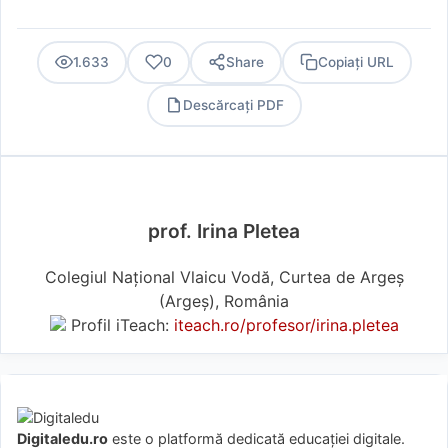
1.633
0
Share
Copiați URL
Descărcați PDF
PDF
prof. Irina Pletea
Colegiul Național Vlaicu Vodă, Curtea de Argeș
(Argeş), România
Profil iTeach:
iteach.ro/profesor/irina.pletea
Digitaledu.ro
este o platformă dedicată educației digitale.