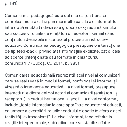
p. 181).
Comunicarea pedagogică este definită ca „un transfer
complex, multifazial şi prin mai multe canale ale informaţiilor
între două entităţi (indivizi sau grupuri) ce-şi asumă simultan
sau succesiv rolurile de emiţători şi receptori, semnificând
conţinuturi dezirabile în contextul procesului instructiv-
educativ. Comunicarea pedagogică presupune o interacţiune
de tip feed-back, privind atât informaţiile explicite, cât şi cele
adiacente (intenţionate sau formate în chiar cursul
comunicării).” (Cucoş, C., 2014, p. 385)
Comunicarea educațională reprezintă acel nivel al comunicării
care se realizează în mediul formal, nonformal și informal și
vizează o intervenție educativă. La nivel formal, presupune
interacțiunile dintre cei doi actori ai comunicării (emițătorul și
receptorul) în cadrul instituțional al școlii. La nivel nonformal,
include „toate interacțiunile care apar între educator și educați,
ca urmare a exercitării rolurilor cadrului didactic în afara clasei
(activități extrașcolare)ˮ. La nivel informal, face referire la
relațiile interpersonale, subiective care se stabilesc între