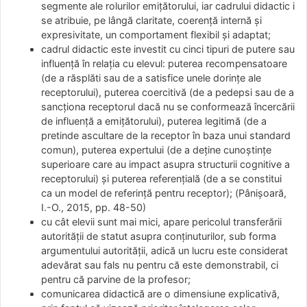
segmente ale rolurilor emiţătorului, iar cadrului didactic i
se atribuie, pe lângă claritate, coerenţă internă şi
expresivitate, un comportament flexibil şi adaptat;
cadrul didactic este investit cu cinci tipuri de putere sau
influenţă în relaţia cu elevul: puterea recompensatoare
(de a răsplăti sau de a satisfice unele dorinţe ale
receptorului), puterea coercitivă (de a pedepsi sau de a
sancţiona receptorul dacă nu se conformează încercării
de influenţă a emiţătorului), puterea legitimă (de a
pretinde ascultare de la receptor în baza unui standard
comun), puterea expertului (de a deţine cunoştinţe
superioare care au impact asupra structurii cognitive a
receptorului) şi puterea referenţială (de a se constitui
ca un model de referinţă pentru receptor); (Pânişoară,
I.-O., 2015, pp. 48-50)
cu cât elevii sunt mai mici, apare pericolul transferării
autorităţii de statut asupra conţinuturilor, sub forma
argumentului autorităţii, adică un lucru este considerat
adevărat sau fals nu pentru că este demonstrabil, ci
pentru că parvine de la profesor;
comunicarea didactică are o dimensiune explicativă,