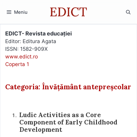
Sari
la
Meniu
conținut
EDICT- Revista educației
Editor: Editura Agata
ISSN: 1582-909X
www.edict.ro
Coperta 1
Categoria: Învățământ antepreșcolar
Ludic Activities as a Core
Component of Early Childhood
Development