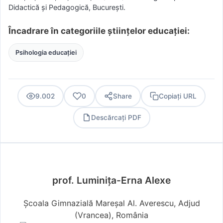
Didactică şi Pedagogică, Bucureşti.
Încadrare în categoriile științelor educației:
Psihologia educației
9.002
0
Share
Copiați URL
Descărcați PDF
PDF
prof. Luminița-Erna Alexe
Școala Gimnazială Mareșal Al. Averescu, Adjud
(Vrancea), România