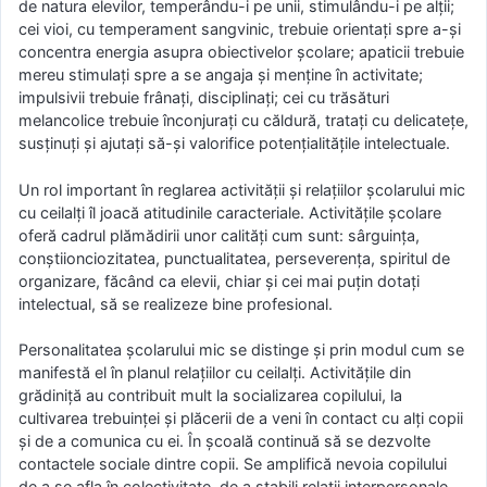
de natura elevilor, temperându-i pe unii, stimulându-i pe alţii;
cei vioi, cu temperament sangvinic, trebuie orientaţi spre a-şi
concentra energia asupra obiectivelor şcolare; apaticii trebuie
mereu stimulaţi spre a se angaja şi menţine în activitate;
impulsivii trebuie frânaţi, disciplinaţi; cei cu trăsături
melancolice trebuie înconjuraţi cu căldură, trataţi cu delicateţe,
susţinuţi şi ajutaţi să-şi valorifice potenţialităţile intelectuale.
Un rol important în reglarea activităţii şi relaţiilor şcolarului mic
cu ceilalţi îl joacă atitudinile caracteriale. Activităţile şcolare
oferă cadrul plămădirii unor calităţi cum sunt: sârguinţa,
conştiionciozitatea, punctualitatea, perseverenţa, spiritul de
organizare, făcând ca elevii, chiar şi cei mai puţin dotaţi
intelectual, să se realizeze bine profesional.
Personalitatea şcolarului mic se distinge şi prin modul cum se
manifestă el în planul relaţiilor cu ceilalţi. Activităţile din
grădiniţă au contribuit mult la socializarea copilului, la
cultivarea trebuinţei şi plăcerii de a veni în contact cu alţi copii
şi de a comunica cu ei. În şcoală continuă să se dezvolte
contactele sociale dintre copii. Se amplifică nevoia copilului
de a se afla în colectivitate, de a stabili relaţii interpersonale