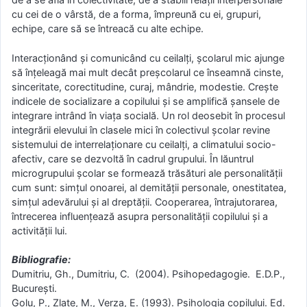
cu cei de o vârstă, de a forma, împreună cu ei, grupuri,
echipe, care să se întreacă cu alte echipe.
Interacţionând şi comunicând cu ceilalţi, şcolarul mic ajunge
să înţeleagă mai mult decât preşcolarul ce înseamnă cinste,
sinceritate, corectitudine, curaj, mândrie, modestie. Creşte
indicele de socializare a copilului şi se amplifică şansele de
integrare intrând în viaţa socială. Un rol deosebit în procesul
integrării elevului în clasele mici în colectivul şcolar revine
sistemului de interrelaţionare cu ceilalţi, a climatului socio-
afectiv, care se dezvoltă în cadrul grupului. În lăuntrul
microgrupului şcolar se formează trăsături ale personalităţii
cum sunt: simţul onoarei, al demităţii personale, onestitatea,
simţul adevărului şi al dreptăţii. Cooperarea, întrajutorarea,
întrecerea influenţează asupra personalităţii copilului şi a
activităţii lui.
Bibliografie:
Dumitriu, Gh., Dumitriu, C. (2004). Psihopedagogie. E.D.P.,
Bucureşti.
Golu, P., Zlate, M., Verza, E. (1993). Psihologia copilului. Ed.