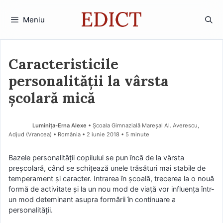
Sari
la
Meniu
conținut
Caracteristicile
personalității la vârsta
școlară mică
Luminița-Erna Alexe
• Școala Gimnazială Mareșal Al. Averescu,
Adjud (Vrancea) • România
2 iunie 2018
• 5 minute
Bazele personalităţii copilului se pun încă de la vârsta
preşcolară, când se schiţează unele trăsături mai stabile de
temperament şi caracter. Intrarea în şcoală, trecerea la o nouă
formă de activitate şi la un nou mod de viaţă vor influenţa într-
un mod deteminant asupra formării în continuare a
personalităţii.