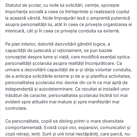
Statutul de şcolar, cu noile lui solicitări, cerinţe, sporeşte
importanţa socială a ceea ce întrteprinde şi realizează copilul
la această vârstă. Noile împrejurări lasă o amprentă puternică
asupra personalităţii lui, atât în ceea ce priveşte organizarea ei
interioară, cât şi în ceea ce priveşte conduita sa externă.
Pe plan interior, datorită dezvoltării gândirii logice, a
capacităţii de judecată şi raţionament, se pun bazele
concepţiei despre lume şi viaţă, care modifică esenţial optica
personalităţii şcolarului asupra realităţii înconjurătoare. Ca
urmare a dezvoltării capacităţii de a-şi dirija voluntar conduita,
de a anticipa solicitările externe şi de a-şi planifica activitatea,
personalitatea şcolarului mic devine din ce în ce mai aptă de
independenţă şi autodeterminare. Ca rezultat al instalării unor
trăsături de caracter, personalitatea şcolarului înclină tot mai
evident spre atitudini mai mature şi spre manifestări mai
controlate.
Ca personalitate, copiii se disting printr-o mare diversitate
comportamentală. Există copii vioi, expansivi, comunicativi şi
copii retraşi, lenţi. Sunt şi unii total nestăpâniţi, care parcă, nu-