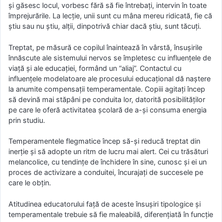
şi găsesc locul, vorbesc fără să fie întrebaţi, intervin în toate
împrejurările. La lecţie, unii sunt cu mâna mereu ridicată, fie că
ştiu sau nu ştiu, alţii, dinpotrivă chiar dacă ştiu, sunt tăcuţi.
Treptat, pe măsură ce copilul înaintează în vârstă, însuşirile
înnăscute ale sistemului nervos se împletesc cu influenţele de
viaţă şi ale educaţiei, formând un “aliaj”. Contactul cu
influenţele modelatoare ale procesului educaţional dă naştere
la anumite compensaţii temperamentale. Copiii agitaţi încep
să devină mai stăpâni pe conduita lor, datorită posibilităţilor
pe care le oferă activitatea şcolară de a-şi consuma energia
prin studiu.
Temperamentele flegmatice încep să-şi reducă treptat din
inerţie şi să adopte un ritm de lucru mai alert. Cei cu trăsături
melancolice, cu tendinţe de închidere în sine, cunosc şi ei un
proces de activizare a conduitei, încurajaţi de succesele pe
care le obţin.
Atitudinea educatorului faţă de aceste însuşiri tipologice şi
temperamentale trebuie să fie maleabilă, diferenţiată în funcţie