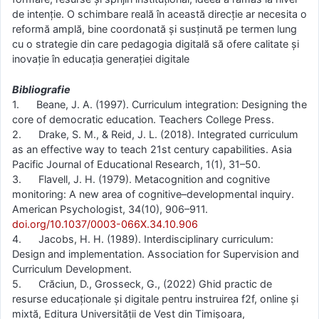
de intenție. O schimbare reală în această direcție ar necesita o
reformă amplă, bine coordonată și susținută pe termen lung
cu o strategie din care pedagogia digitală să ofere calitate și
inovație în educația generației digitale
Bibliografie
1. Beane, J. A. (1997). Curriculum integration: Designing the
core of democratic education. Teachers College Press.
2. Drake, S. M., & Reid, J. L. (2018). Integrated curriculum
as an effective way to teach 21st century capabilities. Asia
Pacific Journal of Educational Research, 1(1), 31–50.
3. Flavell, J. H. (1979). Metacognition and cognitive
monitoring: A new area of cognitive–developmental inquiry.
American Psychologist, 34(10), 906–911.
doi.org/10.1037/0003-066X.34.10.906
4. Jacobs, H. H. (1989). Interdisciplinary curriculum:
Design and implementation. Association for Supervision and
Curriculum Development.
5. Crăciun, D., Grosseck, G., (2022) Ghid practic de
resurse educaționale și digitale pentru instruirea f2f, online și
mixtă, Editura Universităţii de Vest din Timișoara,