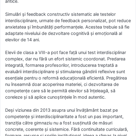
antice.
Simulări și feedback constructiv sistematic ale testelor
interdisciplinare, urmate de feedback personalizat, pot reduce
anxietatea și îmbunătăți performanțele. Acestea trebuie să fie
adaptate nivelului de dezvoltare cognitivă și emoțională al
elevilor de 14 ani.
Elevii de clasa a VIII-a pot face față unui test interdisciplinar
complex, dar nu fără un efort sistemic coordonat. Predarea
integrată, formarea profesorilor, introducerea treptată a
evaluării interdisciplinare și stimularea gândirii reflexive sunt
esențiale pentru o reformă educațională eficientă. Pregătirea
nu înseamnă doar acoperirea materiei, ci dezvoltarea de
competențe care să le permită elevilor să înțeleagă, să
coreleze și să aplice cunoștințele în mod autentic.
Deși viziunea din 2013 asupra unui învățământ bazat pe
competențe și interdisciplinaritate a fost un pas important,
tranziția către gimnaziu nu a fost susținută de măsuri
concrete, coerente și sistemice. Fără continuitate curriculară,
formare, resurse și sprijin instituțional, ideea a rămas la nivel