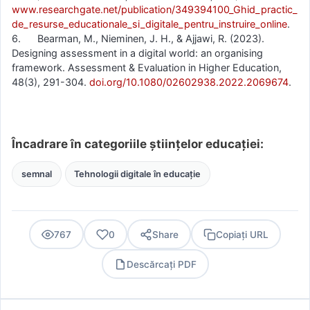
www.researchgate.net/publication/349394100_Ghid_practic_
de_resurse_educationale_si_digitale_pentru_instruire_online
.
6. Bearman, M., Nieminen, J. H., & Ajjawi, R. (2023).
Designing assessment in a digital world: an organising
framework. Assessment & Evaluation in Higher Education,
48(3), 291-304.
doi.org/10.1080/02602938.2022.2069674
.
Încadrare în categoriile științelor educației:
semnal
Tehnologii digitale în educație
767
0
Share
Copiați URL
Descărcați PDF
PDF