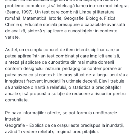
probleme complexe și să înțeleagă lumea într-un mod integrat
(Beane, 1997). Un test care combină Limba și literatura
română, Matematică, Istorie, Geografie, Biologie, Fizică,
Chimie și Educație socială presupune o capacitate avansată
de analiză, sinteză și aplicare a cunoștințelor în contexte
variate.
Astfel, un exemplu concret de item interdisciplinar care ar
putea apărea într-un test combinat și care implică analiză,
sinteză și aplicare de cunoștințe din mai multe domenii
conform designului instruirii pedagogice contemporane ar
putea avea ca si context: Un oraș situat de-a lungul unui râu a
înregistrat frecvent inundații în ultimele decenii. Elevii trebuie
să analizeze o hartă a reliefului, o statistică a precipitațiilor
anuale și să propună o soluție de reducere a riscurilor pentru
comunitate.
Pe baza informațiilor oferite, se pot formula următoarele
întrebări :
Geografie – Explică de ce orașul este predispus la inundații,
având în vedere relieful și regimul precipitațiilor.