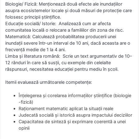
Biologie/ Fizică: Menționează două efecte ale inundațiilor
asupra ecosistemelor locale și două măsuri de protecție care
folosesc principii științifice.
Educație socială/ Istorie: Analizează cum ar afecta
comunitatea locală o relocare a familiilor din zona de risc.
Matematică: Calculează probabilitatea producerii unei
inundații severe într-un interval de 10 ani, dacă aceasta are o
frecvență medie de 1 la 4 ani.
Limba și literatura română: Scrie un text argumentativ de 10–
12 rânduri în care să susții, cu exemple din celelalte
răspunsuri, necesitatea educației pentru mediu în școli.
Itemii evaluează următoarele competențe:
Înțelegerea și corelarea informațiilor științifice (biologie
-fizică)
Raționament matematic aplicat la situații reale
Judecată socială și istorică asupra impactului deciziilor
Capacitatea de sinteză și exprimare coerentă a unei
opinii