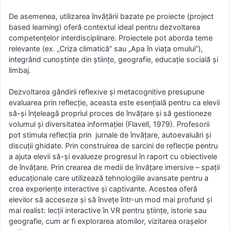
De asemenea, utilizarea învățării bazate pe proiecte (project
based learning) oferă contextul ideal pentru dezvoltarea
competențelor interdisciplinare. Proiectele pot aborda teme
relevante (ex. „Criza climatică” sau „Apa în viața omului”),
integrând cunoștințe din științe, geografie, educație socială și
limbaj.
Dezvoltarea gândirii reflexive și metacognitive presupune
evaluarea prin reflecție, aceasta este esențială pentru ca elevii
să-și înțeleagă propriul proces de învățare și să gestioneze
volumul și diversitatea informației (Flavell, 1979). Profesorii
pot stimula reflecția prin jurnale de învățare, autoevaluări și
discuții ghidate. Prin construirea de sarcini de reflecție pentru
a ajuta elevii să-și evalueze progresul în raport cu obiectivele
de învățare. Prin crearea de medii de învățare imersive – spații
educaționale care utilizează tehnologiile avansate pentru a
crea experiențe interactive și captivante. Acestea oferă
elevilor să acceseze și să învețe într-un mod mai profund și
mai realist: lecții interactive în VR pentru științe, istorie sau
geografie, cum ar fi explorarea atomilor, vizitarea orașelor