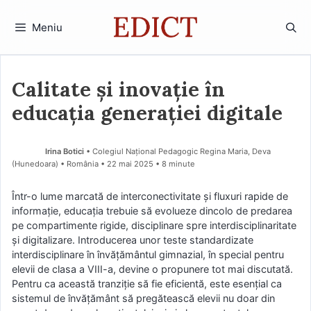
Sari
la
Meniu
conținut
Calitate și inovație în
educația generației digitale
Irina Botici
• Colegiul Național Pedagogic Regina Maria, Deva
(Hunedoara) • România
22 mai 2025
• 8 minute
Într-o lume marcată de interconectivitate și fluxuri rapide de
informație, educația trebuie să evolueze dincolo de predarea
pe compartimente rigide, disciplinare spre interdisciplinaritate
și digitalizare. Introducerea unor teste standardizate
interdisciplinare în învățământul gimnazial, în special pentru
elevii de clasa a VIII-a, devine o propunere tot mai discutată.
Pentru ca această tranziție să fie eficientă, este esențial ca
sistemul de învățământ să pregătească elevii nu doar din