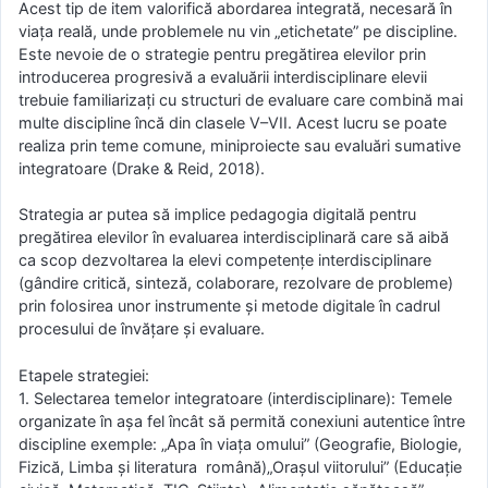
Acest tip de item valorifică abordarea integrată, necesară în
viața reală, unde problemele nu vin „etichetate” pe discipline.
Este nevoie de o strategie pentru pregătirea elevilor prin
introducerea progresivă a evaluării interdisciplinare elevii
trebuie familiarizați cu structuri de evaluare care combină mai
multe discipline încă din clasele V–VII. Acest lucru se poate
realiza prin teme comune, miniproiecte sau evaluări sumative
integratoare (Drake & Reid, 2018).
Strategia ar putea să implice pedagogia digitală pentru
pregătirea elevilor în evaluarea interdisciplinară care să aibă
ca scop dezvoltarea la elevi competențe interdisciplinare
(gândire critică, sinteză, colaborare, rezolvare de probleme)
prin folosirea unor instrumente și metode digitale în cadrul
procesului de învățare și evaluare.
Etapele strategiei:
1. Selectarea temelor integratoare (interdisciplinare): Temele
organizate în așa fel încât să permită conexiuni autentice între
discipline exemple: „Apa în viața omului” (Geografie, Biologie,
Fizică, Limba și literatura română)„Orașul viitorului” (Educație