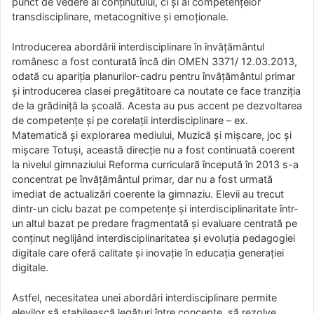
punct de vedere al conținutului, ci și al competențelor
transdisciplinare, metacognitive și emoționale.
Introducerea abordării interdisciplinare în învățământul
românesc a fost conturată încă din OMEN 3371/ 12.03.2013,
odată cu apariția planurilor-cadru pentru învățământul primar
și introducerea clasei pregătitoare ca noutate ce face tranziția
de la grădiniță la școală. Acesta au pus accent pe dezvoltarea
de competențe și pe corelații interdisciplinare – ex.
Matematică și explorarea mediului, Muzică și mișcare, joc și
mișcare Totuși, această direcție nu a fost continuată coerent
la nivelul gimnaziului Reforma curriculară începută în 2013 s-a
concentrat pe învățământul primar, dar nu a fost urmată
imediat de actualizări coerente la gimnaziu. Elevii au trecut
dintr-un ciclu bazat pe competențe și interdisciplinaritate într-
un altul bazat pe predare fragmentată și evaluare centrată pe
conținut neglijând interdisciplinaritatea și evoluția pedagogiei
digitale care oferă calitate și inovație în educația generației
digitale.
Astfel, necesitatea unei abordări interdisciplinare permite
elevilor să stabilească legături între concepte, să rezolve