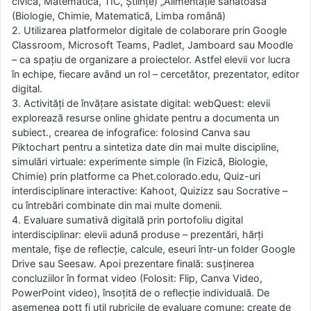
civică, Matematică, TIC, Științe) „Alimentație sănătoasă”
(Biologie, Chimie, Matematică, Limba română)
2. Utilizarea platformelor digitale de colaborare prin Google
Classroom, Microsoft Teams, Padlet, Jamboard sau Moodle
– ca spațiu de organizare a proiectelor. Astfel elevii vor lucra
în echipe, fiecare având un rol – cercetător, prezentator, editor
digital.
3. Activități de învățare asistate digital: webQuest: elevii
explorează resurse online ghidate pentru a documenta un
subiect., crearea de infografice: folosind Canva sau
Piktochart pentru a sintetiza date din mai multe discipline,
simulări virtuale: experimente simple (în Fizică, Biologie,
Chimie) prin platforme ca Phet.colorado.edu, Quiz-uri
interdisciplinare interactive: Kahoot, Quizizz sau Socrative –
cu întrebări combinate din mai multe domenii.
4. Evaluare sumativă digitală prin portofoliu digital
interdisciplinar: elevii adună produse – prezentări, hărți
mentale, fișe de reflecție, calcule, eseuri într-un folder Google
Drive sau Seesaw. Apoi prezentare finală: susținerea
concluziilor în format video (Folosit: Flip, Canva Video,
PowerPoint video), însoțită de o reflecție individuală. De
asemenea pott fi util rubricile de evaluare comune: create de