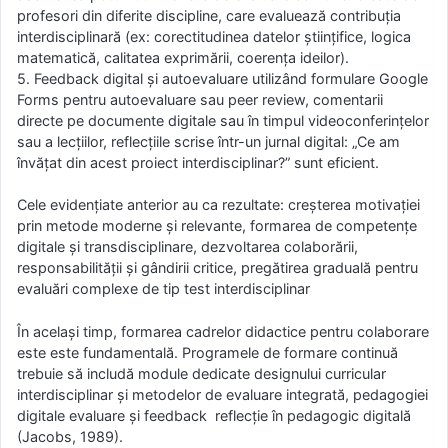
profesori din diferite discipline, care evaluează contribuția
interdisciplinară (ex: corectitudinea datelor științifice, logica
matematică, calitatea exprimării, coerența ideilor).
5. Feedback digital și autoevaluare utilizând formulare Google
Forms pentru autoevaluare sau peer review, comentarii
directe pe documente digitale sau în timpul videoconferințelor
sau a lecțiilor, reflecțiile scrise într-un jurnal digital: „Ce am
învățat din acest proiect interdisciplinar?” sunt eficient.
Cele evidențiate anterior au ca rezultate: creșterea motivației
prin metode moderne și relevante, formarea de competențe
digitale și transdisciplinare, dezvoltarea colaborării,
responsabilității și gândirii critice, pregătirea graduală pentru
evaluări complexe de tip test interdisciplinar
În același timp, formarea cadrelor didactice pentru colaborare
este este fundamentală. Programele de formare continuă
trebuie să includă module dedicate designului curricular
interdisciplinar și metodelor de evaluare integrată, pedagogiei
digitale evaluare și feedback reflecție în pedagogic digitală
(Jacobs, 1989).