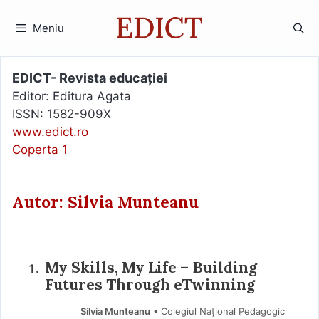
Sari
la
Meniu
conținut
EDICT- Revista educației
Editor: Editura Agata
ISSN: 1582-909X
www.edict.ro
Coperta 1
Autor: Silvia Munteanu
My Skills, My Life – Building
Futures Through eTwinning
Silvia Munteanu
• Colegiul Național Pedagogic