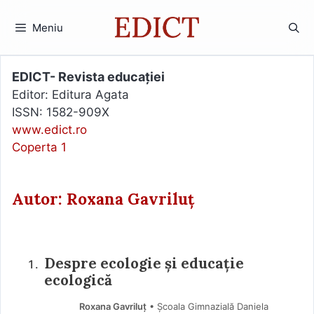
Sari
la
Meniu
conținut
EDICT- Revista educației
Editor: Editura Agata
ISSN: 1582-909X
www.edict.ro
Coperta 1
Autor: Roxana Gavriluț
Despre ecologie și educație
ecologică
Roxana Gavriluț
• Școala Gimnazială Daniela