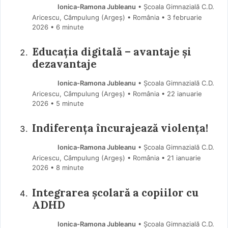
Ionica-Ramona Jubleanu
• Școala Gimnazială C.D.
Aricescu, Câmpulung (Argeş) • România
3 februarie
2026
• 6 minute
Educația digitală – avantaje și
dezavantaje
Ionica-Ramona Jubleanu
• Școala Gimnazială C.D.
Aricescu, Câmpulung (Argeş) • România
22 ianuarie
2026
• 5 minute
Indiferența încurajează violența!
Ionica-Ramona Jubleanu
• Școala Gimnazială C.D.
Aricescu, Câmpulung (Argeş) • România
21 ianuarie
2026
• 8 minute
Integrarea școlară a copiilor cu
ADHD
Ionica-Ramona Jubleanu
• Școala Gimnazială C.D.