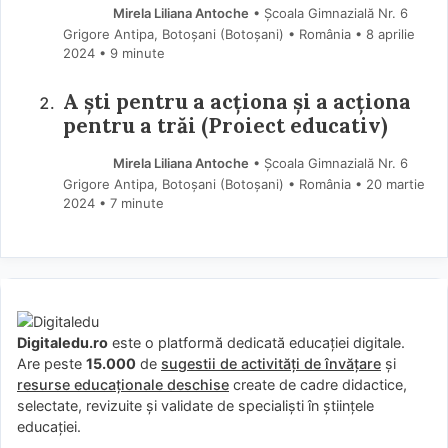
Mirela Liliana Antoche
• Școala Gimnazială Nr. 6
Grigore Antipa, Botoșani (Botoşani) • România
8 aprilie
2024
• 9 minute
A ști pentru a acționa și a acționa
pentru a trăi (Proiect educativ)
Mirela Liliana Antoche
• Școala Gimnazială Nr. 6
Grigore Antipa, Botoșani (Botoşani) • România
20 martie
2024
• 7 minute
Digitaledu.ro
este o platformă dedicată educației digitale.
Are peste
15.000
de
sugestii de activități de învățare
și
resurse educaționale deschise
create de cadre didactice,
selectate, revizuite și validate de specialiști în științele
educației.