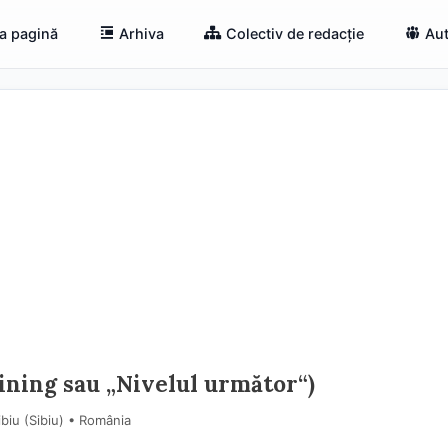
a pagină
Arhiva
Colectiv de redacție
Aut
ining sau „Nivelul următor“)
biu (Sibiu) • România