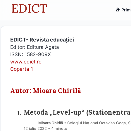
Sari
Prim
la
conținut
EDICT- Revista educației
Editor: Editura Agata
ISSN: 1582-909X
www.edict.ro
Coperta 1
Autor: Mioara Chirilă
Metoda „Level-up“ (Stationentra
Mioara Chirilă
• Colegiul Național Octavian Goga, Si
12 iulie 2022
• 4 minute