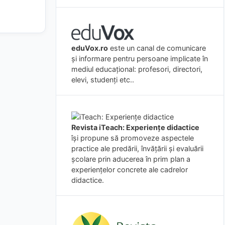
eduVox.ro
este un canal de comunicare
și informare pentru persoane implicate în
mediul educațional: profesori, directori,
elevi, studenți etc..
Revista iTeach: Experienţe didactice
îşi propune să promoveze aspectele
practice ale predării, învăţării şi evaluării
şcolare prin aducerea în prim plan a
experienţelor concrete ale cadrelor
didactice.