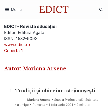
Sari
la
Meniu
conținut
EDICT- Revista educației
Editor: Editura Agata
ISSN: 1582-909X
www.edict.ro
Coperta 1
Autor: Mariana Arsene
Tradiții și obiceiuri strămoșești
Mariana Arsene
• Școala Profesională, Scânteia
(Ialomiţa) • România
1 februarie 2021
• 7 minute