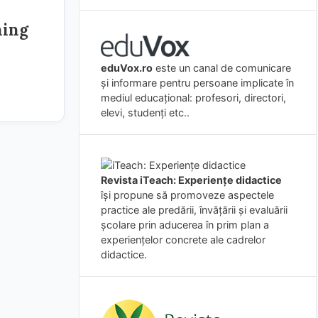
ning
eduVox.ro
este un canal de comunicare
și informare pentru persoane implicate în
mediul educațional: profesori, directori,
elevi, studenți etc..
Revista iTeach: Experienţe didactice
îşi propune să promoveze aspectele
practice ale predării, învăţării şi evaluării
şcolare prin aducerea în prim plan a
experienţelor concrete ale cadrelor
didactice.