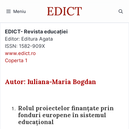
Sari
la
Meniu
conținut
EDICT- Revista educației
Editor: Editura Agata
ISSN: 1582-909X
www.edict.ro
Coperta 1
Autor: Iuliana-Maria Bogdan
Rolul proiectelor finanțate prin
fonduri europene în sistemul
educațional