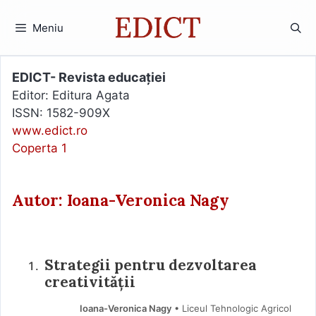
Sari
la
Meniu
conținut
EDICT- Revista educației
Editor: Editura Agata
ISSN: 1582-909X
www.edict.ro
Coperta 1
Autor: Ioana-Veronica Nagy
Strategii pentru dezvoltarea
creativității
Ioana-Veronica Nagy
• Liceul Tehnologic Agricol