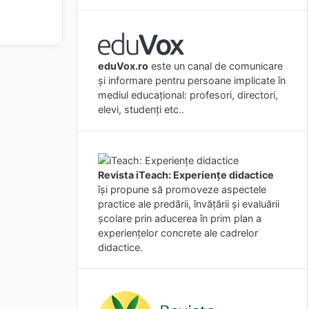
eduVox.ro
este un canal de comunicare
și informare pentru persoane implicate în
mediul educațional: profesori, directori,
elevi, studenți etc..
Revista iTeach: Experienţe didactice
îşi propune să promoveze aspectele
practice ale predării, învăţării şi evaluării
şcolare prin aducerea în prim plan a
experienţelor concrete ale cadrelor
didactice.