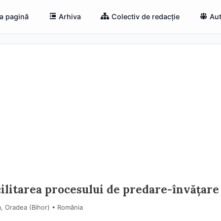
a pagină
Arhiva
Colectiv de redacție
Aut
cilitarea procesului de predare-învăţare
, Oradea (Bihor) • România