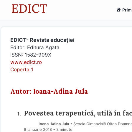
Sari
Prim
la
conținut
EDICT- Revista educației
Editor: Editura Agata
ISSN: 1582-909X
www.edict.ro
Coperta 1
Autor: Ioana-Adina Jula
Povestea terapeutică, utilă în fa
Ioana-Adina Jula
• Școala Gimnazială Oltea Doamna
8 ianuarie 2018
• 3 minute