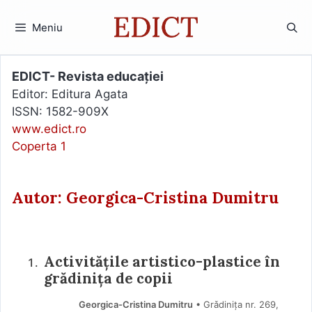
Sari
la
Meniu
conținut
EDICT- Revista educației
Editor: Editura Agata
ISSN: 1582-909X
www.edict.ro
Coperta 1
Autor: Georgica-Cristina Dumitru
Activitățile artistico-plastice în
grădinița de copii
Georgica-Cristina Dumitru
• Grǎdinița nr. 269,