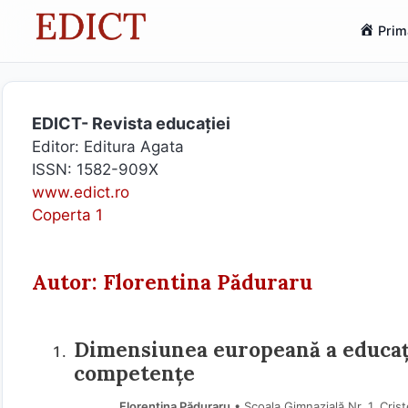
Sari
Prim
la
conținut
EDICT- Revista educației
Editor: Editura Agata
ISSN: 1582-909X
www.edict.ro
Coperta 1
Autor: Florentina Păduraru
Dimensiunea europeană a educați
competențe
Florentina Păduraru
• Școala Gimnazială Nr. 1, Cris