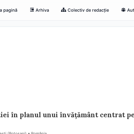
a pagină
Arhiva
Colectiv de redacție
Aut
ei în planul unui învățământ centrat p
tești (Botoşani) • România