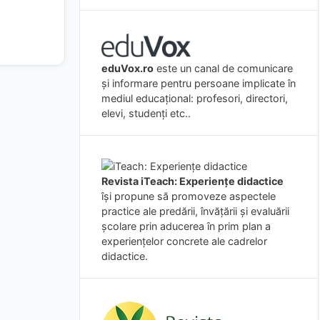
eduVox.ro
este un canal de comunicare
și informare pentru persoane implicate în
mediul educațional: profesori, directori,
elevi, studenți etc..
Revista iTeach: Experienţe didactice
îşi propune să promoveze aspectele
practice ale predării, învăţării şi evaluării
şcolare prin aducerea în prim plan a
experienţelor concrete ale cadrelor
didactice.