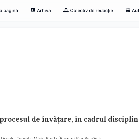
a pagină
Arhiva
Colectiv de redacție
Aut
procesul de învățare, în cadrul disciplin
 Liceului Teoretic Marin Preda (Bucureşti) • România