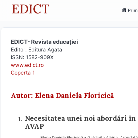
Sari
Prim
la
conținut
EDICT- Revista educației
Editor: Editura Agata
ISSN: 1582-909X
www.edict.ro
Coperta 1
Autor: Elena Daniela Floricică
Necesitatea unei noi abordări în 
AVAP
Elena Daniela Floricică
• Grădinița Albina, Arondată