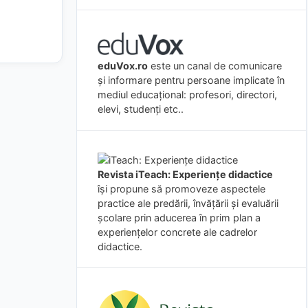
eduVox.ro
este un canal de comunicare
și informare pentru persoane implicate în
mediul educațional: profesori, directori,
elevi, studenți etc..
Revista iTeach: Experienţe didactice
îşi propune să promoveze aspectele
practice ale predării, învăţării şi evaluării
şcolare prin aducerea în prim plan a
experienţelor concrete ale cadrelor
didactice.