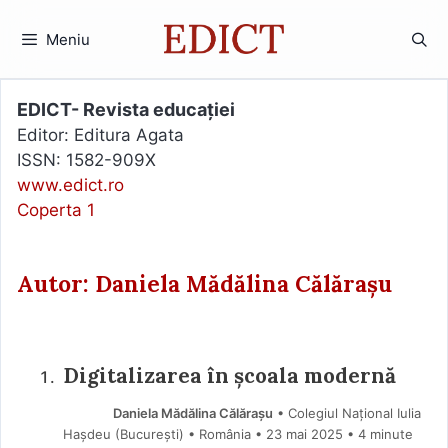
Sari
la
Meniu
conținut
EDICT- Revista educației
Editor: Editura Agata
ISSN: 1582-909X
www.edict.ro
Coperta 1
Autor: Daniela Mădălina Călărașu
Digitalizarea în școala modernă
Daniela Mădălina Călărașu
• Colegiul Național Iulia
Hașdeu (Bucureşti) • România
23 mai 2025
• 4 minute