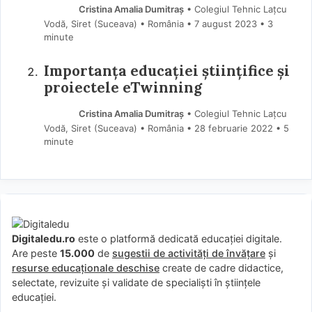
Cristina Amalia Dumitraș
• Colegiul Tehnic Lațcu
Vodă, Siret (Suceava) • România
7 august 2023
• 3
minute
Importanța educației științifice și
proiectele eTwinning
Cristina Amalia Dumitraș
• Colegiul Tehnic Lațcu
Vodă, Siret (Suceava) • România
28 februarie 2022
• 5
minute
Digitaledu.ro
este o platformă dedicată educației digitale.
Are peste
15.000
de
sugestii de activități de învățare
și
resurse educaționale deschise
create de cadre didactice,
selectate, revizuite și validate de specialiști în științele
educației.