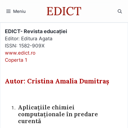
Sari
la
Meniu
conținut
EDICT- Revista educației
Editor: Editura Agata
ISSN: 1582-909X
www.edict.ro
Coperta 1
Autor: Cristina Amalia Dumitraș
Aplicațiile chimiei
computaționale în predare
curentă