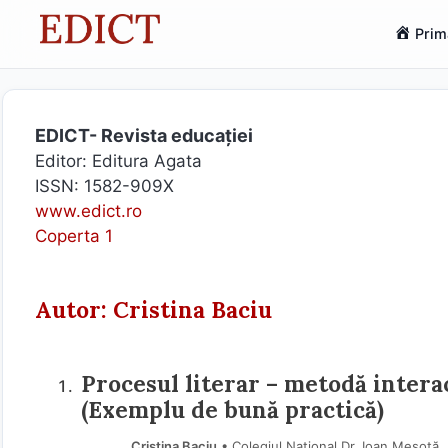
Sari
Prim
la
conținut
EDICT- Revista educației
Editor: Editura Agata
ISSN: 1582-909X
www.edict.ro
Coperta 1
Autor: Cristina Baciu
Procesul literar – metodă intera
(Exemplu de bună practică)
Cristina Baciu
• Colegiul Național Dr. Ioan Meșotă,