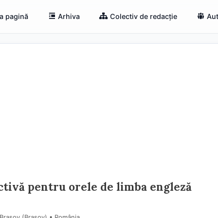
a pagină
Arhiva
Colectiv de redacție
Aut
ctivă pentru orele de limba engleză
 Brașov (Braşov) • România