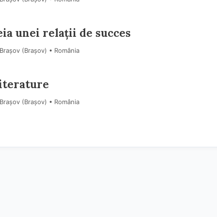
a unei relații de succes
 Brașov (Braşov) • România
iterature
 Brașov (Braşov) • România