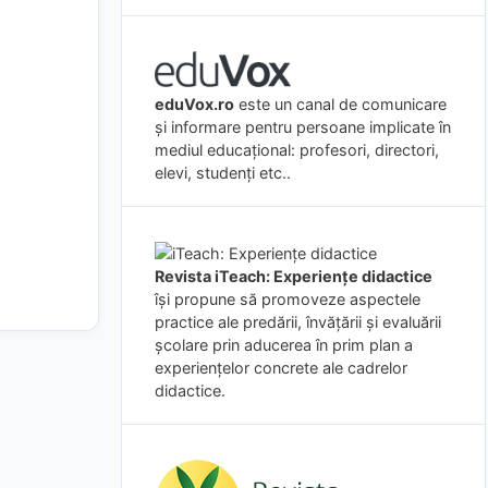
eduVox.ro
este un canal de comunicare
și informare pentru persoane implicate în
mediul educațional: profesori, directori,
elevi, studenți etc..
Revista iTeach: Experienţe didactice
îşi propune să promoveze aspectele
practice ale predării, învăţării şi evaluării
şcolare prin aducerea în prim plan a
experienţelor concrete ale cadrelor
didactice.