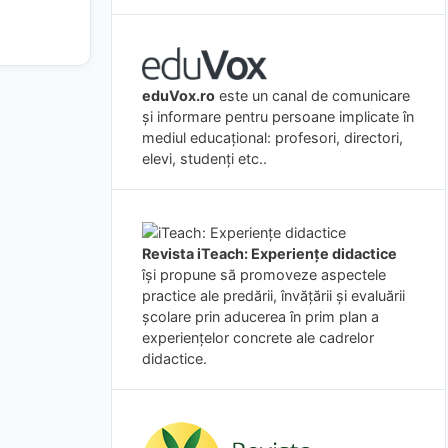
eduVox.ro
este un canal de comunicare
și informare pentru persoane implicate în
mediul educațional: profesori, directori,
elevi, studenți etc..
Revista iTeach: Experienţe didactice
îşi propune să promoveze aspectele
practice ale predării, învăţării şi evaluării
şcolare prin aducerea în prim plan a
experienţelor concrete ale cadrelor
didactice.