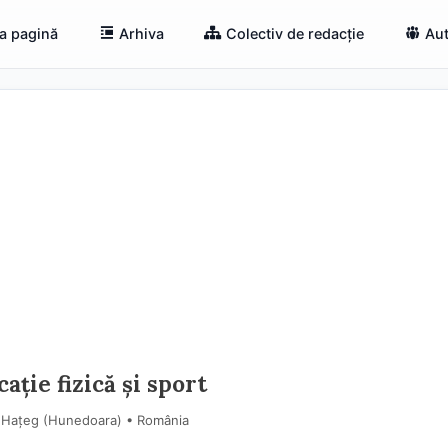
a pagină
Arhiva
Colectiv de redacție
Aut
ație fizică și sport
u, Hațeg (Hunedoara) • România