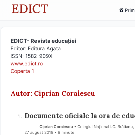
Sari
Prim
la
conținut
EDICT- Revista educației
Editor: Editura Agata
ISSN: 1582-909X
www.edict.ro
Coperta 1
Autor: Ciprian Coraiescu
Documente oficiale la ora de educ
Ciprian Coraiescu
• Colegiul Național I.C. Brătian
27 august 2019
• 9 minute