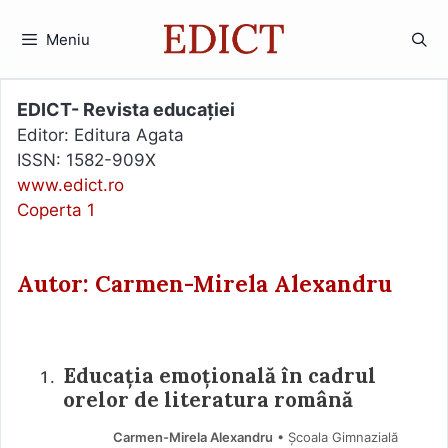
Sari
la
Meniu
conținut
EDICT- Revista educației
Editor: Editura Agata
ISSN: 1582-909X
www.edict.ro
Coperta 1
Autor: Carmen-Mirela Alexandru
Educația emoțională în cadrul
orelor de literatura română
Carmen-Mirela Alexandru
• Școala Gimnazială