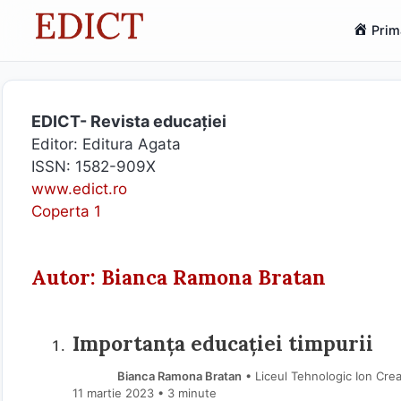
Sari
Prim
la
conținut
EDICT- Revista educației
Editor: Editura Agata
ISSN: 1582-909X
www.edict.ro
Coperta 1
Autor: Bianca Ramona Bratan
Importanța educației timpurii
Bianca Ramona Bratan
• Liceul Tehnologic Ion Crea
11 martie 2023
• 3 minute