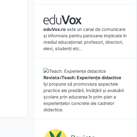
eduVox.ro
este un canal de comunicare
și informare pentru persoane implicate în
mediul educațional: profesori, directori,
elevi, studenți etc..
Revista iTeach: Experienţe didactice
îşi propune să promoveze aspectele
practice ale predării, învăţării şi evaluării
şcolare prin aducerea în prim plan a
experienţelor concrete ale cadrelor
didactice.