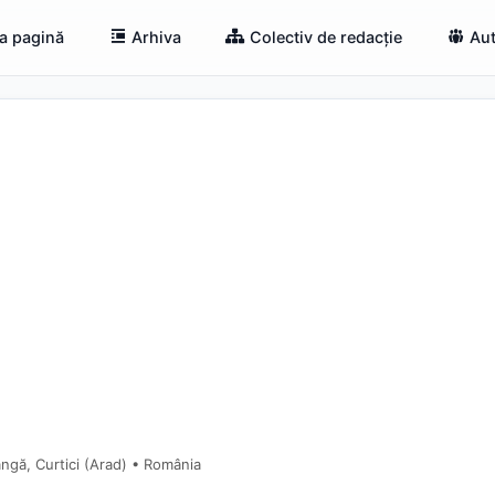
a pagină
Arhiva
Colectiv de redacție
Aut
ngă, Curtici (Arad) • România