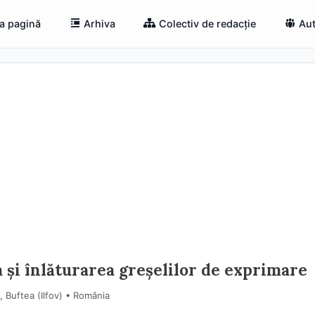
a pagină
Arhiva
Colectiv de redacție
Aut
 și înlăturarea greșelilor de exprimare
, Buftea (Ilfov) • România