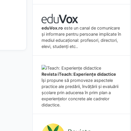
eduVox.ro
este un canal de comunicare
și informare pentru persoane implicate în
mediul educațional: profesori, directori,
elevi, studenți etc..
Revista iTeach: Experienţe didactice
îşi propune să promoveze aspectele
practice ale predării, învăţării şi evaluării
şcolare prin aducerea în prim plan a
experienţelor concrete ale cadrelor
didactice.