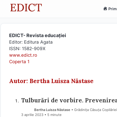
Sari
Prim
la
conținut
EDICT- Revista educației
Editor: Editura Agata
ISSN: 1582-909X
www.edict.ro
Coperta 1
Autor: Bertha Luisza Năstase
Tulburări de vorbire. Prevenirea
Bertha Luisza Năstase
• Grădinița Căsuța Copilăriei
3 aprilie 2023
• 5 minute