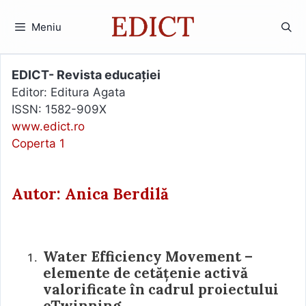
Sari
la
Meniu
conținut
EDICT- Revista educației
Editor: Editura Agata
ISSN: 1582-909X
www.edict.ro
Coperta 1
Autor: Anica Berdilă
Water Efficiency Movement –
elemente de cetățenie activă
valorificate în cadrul proiectului
eTwinning