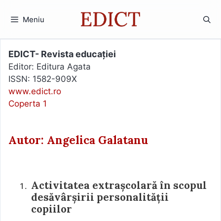
Sari
la
Meniu
conținut
EDICT- Revista educației
Editor: Editura Agata
ISSN: 1582-909X
www.edict.ro
Coperta 1
Autor: Angelica Galatanu
Activitatea extraşcolară în scopul
desăvârşirii personalităţii
copiilor