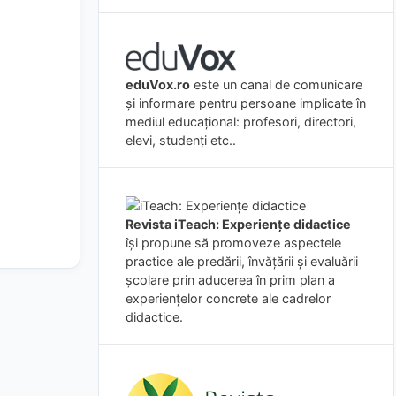
eduVox.ro
este un canal de comunicare
și informare pentru persoane implicate în
mediul educațional: profesori, directori,
elevi, studenți etc..
Revista iTeach: Experienţe didactice
îşi propune să promoveze aspectele
practice ale predării, învăţării şi evaluării
şcolare prin aducerea în prim plan a
experienţelor concrete ale cadrelor
didactice.