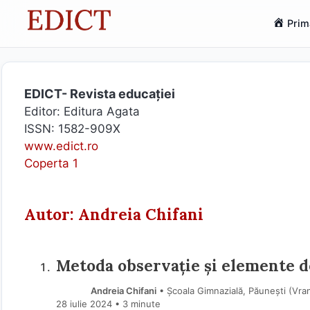
Sari
Prim
la
conținut
EDICT- Revista educației
Editor: Editura Agata
ISSN: 1582-909X
www.edict.ro
Coperta 1
Autor: Andreia Chifani
Metoda observație și elemente d
Andreia Chifani
• Școala Gimnazială, Păunești (Vra
28 iulie 2024
• 3 minute