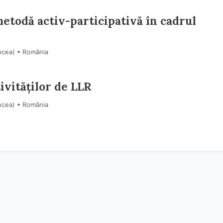
 metodă activ-participativă în cadrul
ncea) • România
ivităților de LLR
ncea) • România