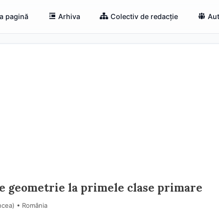
a pagină
Arhiva
Colectiv de redacție
Aut
e geometrie la primele clase primare
ncea) • România