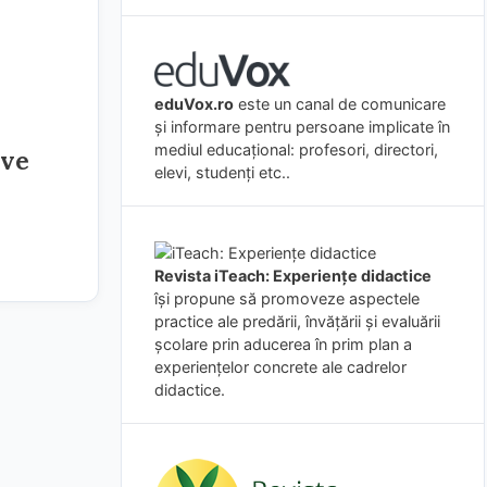
eduVox.ro
este un canal de comunicare
și informare pentru persoane implicate în
mediul educațional: profesori, directori,
ive
elevi, studenți etc..
Revista iTeach: Experienţe didactice
îşi propune să promoveze aspectele
practice ale predării, învăţării şi evaluării
şcolare prin aducerea în prim plan a
experienţelor concrete ale cadrelor
didactice.