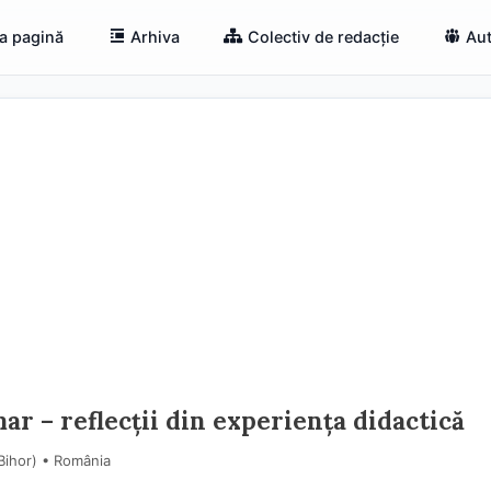
a pagină
Arhiva
Colectiv de redacție
Aut
mar – reflecții din experiența didactică
Bihor) • România