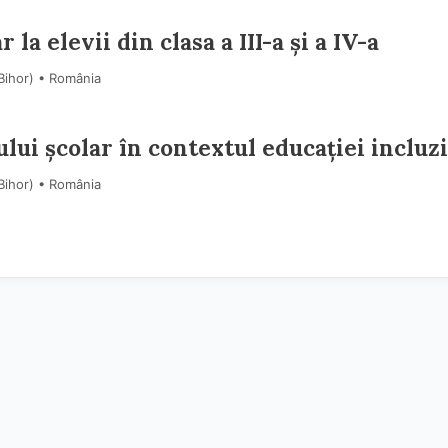
a elevii din clasa a III-a și a IV-a
Bihor) • România
lui școlar în contextul educației incluz
Bihor) • România