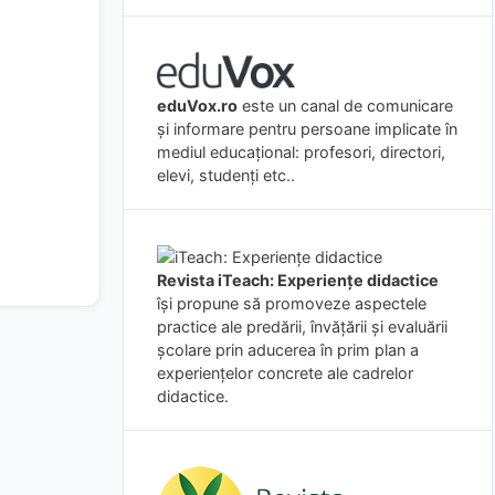
eduVox.ro
este un canal de comunicare
și informare pentru persoane implicate în
mediul educațional: profesori, directori,
elevi, studenți etc..
Revista iTeach: Experienţe didactice
îşi propune să promoveze aspectele
practice ale predării, învăţării şi evaluării
şcolare prin aducerea în prim plan a
experienţelor concrete ale cadrelor
didactice.