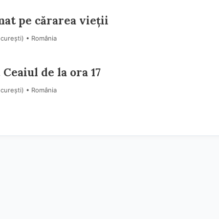
mat pe cărarea vieții
ucureşti) • România
 Ceaiul de la ora 17
ucureşti) • România