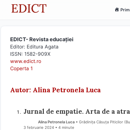
Sari
Prim
la
conținut
EDICT- Revista educației
Editor: Editura Agata
ISSN: 1582-909X
www.edict.ro
Coperta 1
Autor: Alina Petronela Luca
Jurnal de empatie. Arta de a atr
Alina Petronela Luca
• Grădinița Căsuța Piticilor (B
3 februarie 2024
• 4 minute