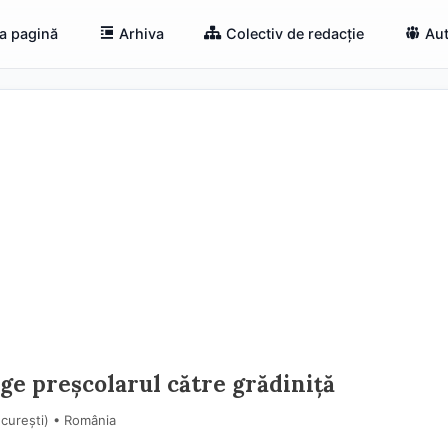
a pagină
Arhiva
Colectiv de redacție
Aut
age preșcolarul către grădiniță
ucureşti) • România