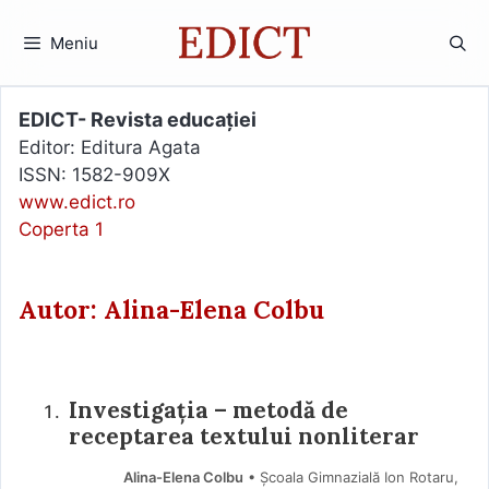
Sari
la
Meniu
conținut
EDICT- Revista educației
Editor: Editura Agata
ISSN: 1582-909X
www.edict.ro
Coperta 1
Autor: Alina-Elena Colbu
Investigația – metodă de
receptarea textului nonliterar
Alina-Elena Colbu
• Școala Gimnazială Ion Rotaru,