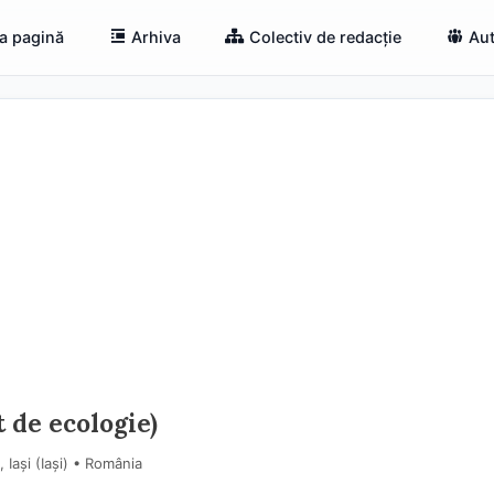
a pagină
Arhiva
Colectiv de redacție
Aut
 de ecologie)
Iași (Iaşi) • România