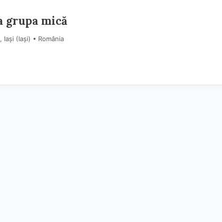
a grupa mică
Iași (Iaşi) • România