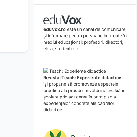
eduVox.ro
este un canal de comunicare
și informare pentru persoane implicate în
mediul educațional: profesori, directori,
elevi, studenți etc..
Revista iTeach: Experienţe didactice
îşi propune să promoveze aspectele
practice ale predării, învăţării şi evaluării
şcolare prin aducerea în prim plan a
experienţelor concrete ale cadrelor
didactice.