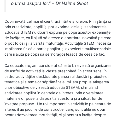
o urmă asupra lor.” – Dr Haime Ginot
Copiii învață cel mai eficient fără hârtie și creion. Prin știință și
prin creativitate, copiii își pot exprima ideile și sentimentele.
Educația STEM nu doar îi expune pe copii acestor experiențe
de învățare, ea îi ajută să creeze o abordare inovativă pe care
o pot folosi și la vârsta maturității. Activitățile STEM necesită
implicarea fizică a participanților și experiențe multisenzoriale
care îi ajută pe copii să se îndrăgostească de ceea ce fac.
Ca educatoare, am considerat că este binevenită organizarea
de astfel de activități la vârsta preșcolară. În acest sens, în
cadrul activităților desfășurate parcursul derulării proiectelor
tematice și a temelor săptămânale, mi-am propus atingerea
unor obiective ce vizează educația STEAM, stimulând
activitatea copiilor în centrele de interes, prin diversitatea
materialelor puse la dispoziția acestora și a situațiilor de
învățare propuse. Un rol important în activitățile pe centre de
interes îl au jocurile de construcție, care, sunt utile nu doar
pentru dezvoltarea motricității, ci și pentru a învăța despre