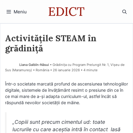
Sari
la
Meniu
conținut
Activitățile STEAM în
grădiniță
Liana Galbîn-Năsui
• Grădinița cu Program Prelungit Nr. 1, Vișeu de
Sus (Maramureş) • România
26 ianuarie 2026
• 4 minute
Într-o societate marcată profund de ascensiunea tehnologiilor
digitale, sistemele de învățământ resimt o presiune din ce în
ce mai mare de a-și adapta curriculum-ul, astfel încât să
răspundă nevoilor societății de mâine.
„Copiii sunt precum cimentul ud: toate
lucrurile cu care aceștia intră în contact lasă