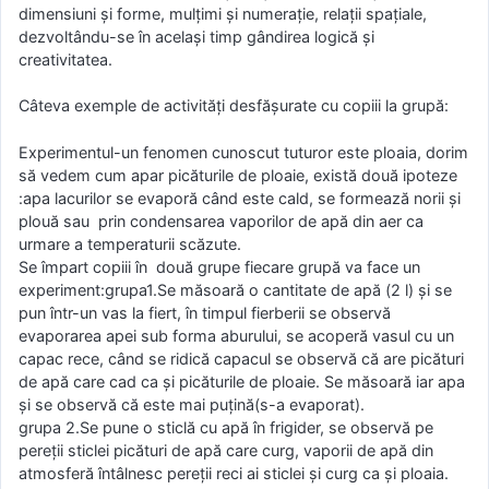
dimensiuni și forme, mulțimi și numerație, relații spațiale,
dezvoltându-se în același timp gândirea logică și
creativitatea.
Câteva exemple de activități desfășurate cu copiii la grupă:
Experimentul-un fenomen cunoscut tuturor este ploaia, dorim
să vedem cum apar picăturile de ploaie, există două ipoteze
:apa lacurilor se evaporă când este cald, se formează norii și
plouă sau prin condensarea vaporilor de apă din aer ca
urmare a temperaturii scăzute.
Se împart copiii în două grupe fiecare grupă va face un
experiment:grupa1.Se măsoară o cantitate de apă (2 l) și se
pun într-un vas la fiert, în timpul fierberii se observă
evaporarea apei sub forma aburului, se acoperă vasul cu un
capac rece, când se ridică capacul se observă că are picături
de apă care cad ca și picăturile de ploaie. Se măsoară iar apa
și se observă că este mai puțină(s-a evaporat).
grupa 2.Se pune o sticlă cu apă în frigider, se observă pe
pereții sticlei picături de apă care curg, vaporii de apă din
atmosferă întâlnesc pereții reci ai sticlei și curg ca și ploaia.