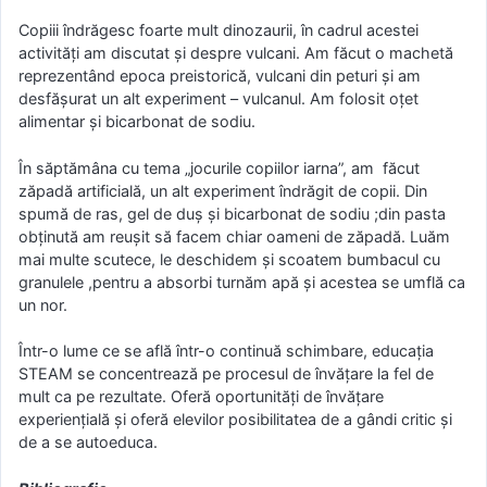
Copiii îndrăgesc foarte mult dinozaurii, în cadrul acestei
activități am discutat și despre vulcani. Am făcut o machetă
reprezentând epoca preistorică, vulcani din peturi și am
desfășurat un alt experiment – vulcanul. Am folosit oțet
alimentar și bicarbonat de sodiu.
În săptămâna cu tema „jocurile copiilor iarna”, am făcut
zăpadă artificială, un alt experiment îndrăgit de copii. Din
spumă de ras, gel de duș și bicarbonat de sodiu ;din pasta
obținută am reușit să facem chiar oameni de zăpadă. Luăm
mai multe scutece, le deschidem și scoatem bumbacul cu
granulele ,pentru a absorbi turnăm apă și acestea se umflă ca
un nor.
Într-o lume ce se află într-o continuă schimbare, educația
STEAM se concentrează pe procesul de învățare la fel de
mult ca pe rezultate. Oferă oportunități de învățare
experiențială și oferă elevilor posibilitatea de a gândi critic și
de a se autoeduca.