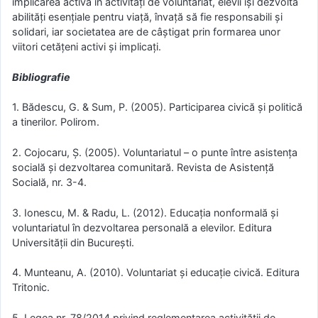
implicarea activă în activități de voluntariat, elevii își dezvoltă
abilități esențiale pentru viață, învață să fie responsabili și
solidari, iar societatea are de câștigat prin formarea unor
viitori cetățeni activi și implicați.
Bibliografie
1. Bădescu, G. & Sum, P. (2005). Participarea civică și politică
a tinerilor. Polirom.
2. Cojocaru, Ș. (2005). Voluntariatul – o punte între asistența
socială și dezvoltarea comunitară. Revista de Asistență
Socială, nr. 3-4.
3. Ionescu, M. & Radu, L. (2012). Educația nonformală și
voluntariatul în dezvoltarea personală a elevilor. Editura
Universității din București.
4. Munteanu, A. (2010). Voluntariat și educație civică. Editura
Tritonic.
5. Legea nr. 78/2014 privind reglementarea activității de