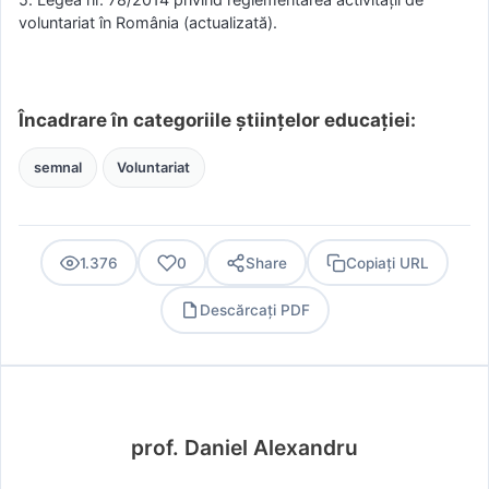
voluntariat în România (actualizată).
Încadrare în categoriile științelor educației:
semnal
Voluntariat
1.376
0
Share
Copiați URL
Descărcați PDF
PDF
prof. Daniel Alexandru