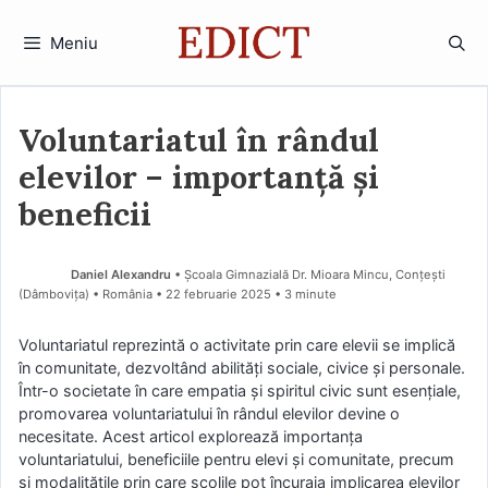
Sari
la
Meniu
conținut
Voluntariatul în rândul
elevilor – importanță și
beneficii
Daniel Alexandru
• Școala Gimnazială Dr. Mioara Mincu, Conțești
(Dâmboviţa) • România
22 februarie 2025
• 3 minute
Voluntariatul reprezintă o activitate prin care elevii se implică
în comunitate, dezvoltând abilități sociale, civice și personale.
Într-o societate în care empatia și spiritul civic sunt esențiale,
promovarea voluntariatului în rândul elevilor devine o
necesitate. Acest articol explorează importanța
voluntariatului, beneficiile pentru elevi și comunitate, precum
și modalitățile prin care școlile pot încuraja implicarea elevilor