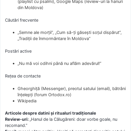
(playlist cu psalmi), Google Maps (review-uri la hanuri
din Moldova)
Căutări frecvente
„Semne ale morții”, „Cum să-ți găsești soțul dispărut”,
„Tradiții de înmormântare în Moldova”
Postări active
„Nu mă voi odihni până nu aflăm adevărul!”
Rețea de contacte
Gheorghiță (Messenger), preotul satului (email), bătrâni
înțelepți (forum Ortodox.ro)
Wikipedia
Articole despre datini și ritualuri tradiționale
Review-uri:
„Hanul de la Călugăreni: doar vorbe goale, nu
recomand.”