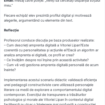
Email:
mesaj către poliție: „Veniți să cercetați dispariția soțului
meu.”
Fiecare echipă/ elev prezintă profilul digital și motivează
alegerile, argumentând cu elemente din text.
Reflecție
Profesorul conduce discuția pe baza produselor realizate:
– Cum descrieți amprenta digitală a Vitoriei Lipan?Este
coerentă cu personalitatea și acțiunile ei?Dacă un algoritm ar
analiza amprenta ei digitală, ce profil ar crea?
– Ce învățăm despre noi înșine prin această activitate?
– Cum vă veți gestiona amprenta digitală personală de acum
înainte?
Implementarea acestui scenariu didactic validează eficiența
unei pedagogii constructiviste care utilizează personajele
literare ca medii de explorare a comportamentului digital
contemporan. Exercițiul de transpunere a trăsăturilor
psihologice și morale ale Vitoriei Lipan în contextul digital
facilitează nu doar o înțelegere mai profundă a construcției