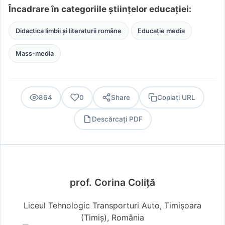
Încadrare în categoriile științelor educației:
Didactica limbii și literaturii române
Educație media
Mass-media
864
0
Share
Copiați URL
Descărcați PDF
PDF
prof. Corina Coliță
Liceul Tehnologic Transporturi Auto, Timișoara
(Timiş), România