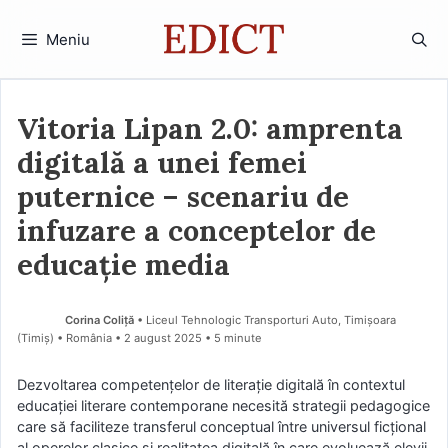
Sari
la
Meniu
conținut
Vitoria Lipan 2.0: amprenta
digitală a unei femei
puternice – scenariu de
infuzare a conceptelor de
educație media
Corina Coliță
• Liceul Tehnologic Transporturi Auto, Timișoara
(Timiş) • România
2 august 2025
• 5 minute
Dezvoltarea competențelor de literație digitală în contextul
educației literare contemporane necesită strategii pedagogice
care să faciliteze transferul conceptual între universul ficțional
al operelor clasice și realitatea digitală în care evoluează elevii.