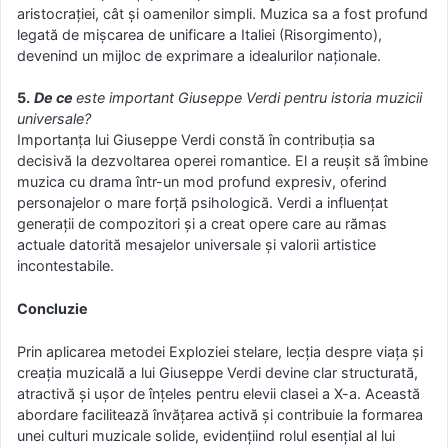
aristocrației, cât și oamenilor simpli. Muzica sa a fost profund
legată de mișcarea de unificare a Italiei (Risorgimento),
devenind un mijloc de exprimare a idealurilor naționale.
5.
De ce
este important Giuseppe Verdi pentru istoria muzicii
universale?
Importanța lui Giuseppe Verdi constă în contribuția sa
decisivă la dezvoltarea operei romantice. El a reușit să îmbine
muzica cu drama într-un mod profund expresiv, oferind
personajelor o mare forță psihologică. Verdi a influențat
generații de compozitori și a creat opere care au rămas
actuale datorită mesajelor universale și valorii artistice
incontestabile.
Concluzie
Prin aplicarea metodei Exploziei stelare, lecția despre viața și
creația muzicală a lui Giuseppe Verdi devine clar structurată,
atractivă și ușor de înțeles pentru elevii clasei a X-a. Această
abordare facilitează învățarea activă și contribuie la formarea
unei culturi muzicale solide, evidențiind rolul esențial al lui