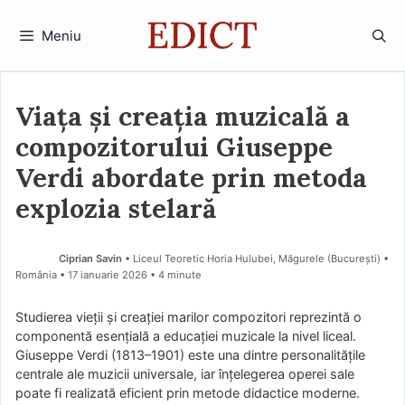
Sari
la
Meniu
conținut
Viața și creația muzicală a
compozitorului Giuseppe
Verdi abordate prin metoda
explozia stelară
Ciprian Savin
• Liceul Teoretic Horia Hulubei, Măgurele (Bucureşti) •
România
17 ianuarie 2026
• 4 minute
Studierea vieții și creației marilor compozitori reprezintă o
componentă esențială a educației muzicale la nivel liceal.
Giuseppe Verdi (1813–1901) este una dintre personalitățile
centrale ale muzicii universale, iar înțelegerea operei sale
poate fi realizată eficient prin metode didactice moderne.