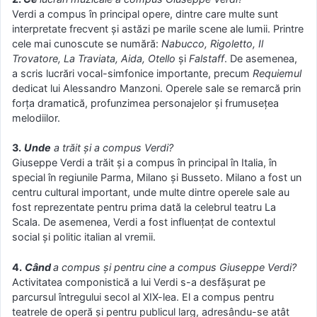
Verdi a compus în principal opere, dintre care multe sunt
interpretate frecvent și astăzi pe marile scene ale lumii. Printre
cele mai cunoscute se numără:
Nabucco, Rigoletto, Il
Trovatore, La Traviata, Aida, Otello
și
Falstaff
. De asemenea,
a scris lucrări vocal-simfonice importante, precum
Requiemul
dedicat lui Alessandro Manzoni. Operele sale se remarcă prin
forța dramatică, profunzimea personajelor și frumusețea
melodiilor.
3.
Unde
a trăit și a compus Verdi?
Giuseppe Verdi a trăit și a compus în principal în Italia, în
special în regiunile Parma, Milano și Busseto. Milano a fost un
centru cultural important, unde multe dintre operele sale au
fost reprezentate pentru prima dată la celebrul teatru La
Scala. De asemenea, Verdi a fost influențat de contextul
social și politic italian al vremii.
4.
Când
a compus și pentru cine a compus Giuseppe Verdi?
Activitatea componistică a lui Verdi s-a desfășurat pe
parcursul întregului secol al XIX-lea. El a compus pentru
teatrele de operă și pentru publicul larg, adresându-se atât