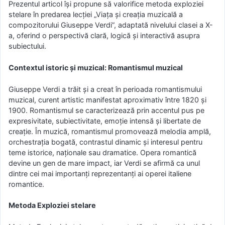
Prezentul articol își propune să valorifice metoda exploziei
stelare în predarea lecției „Viața și creația muzicală a
compozitorului Giuseppe Verdi”, adaptată nivelului clasei a X-
a, oferind o perspectivă clară, logică și interactivă asupra
subiectului.
Contextul istoric și muzical: Romantismul muzical
Giuseppe Verdi a trăit și a creat în perioada romantismului
muzical, curent artistic manifestat aproximativ între 1820 și
1900. Romantismul se caracterizează prin accentul pus pe
expresivitate, subiectivitate, emoție intensă și libertate de
creație. În muzică, romantismul promovează melodia amplă,
orchestrația bogată, contrastul dinamic și interesul pentru
teme istorice, naționale sau dramatice. Opera romantică
devine un gen de mare impact, iar Verdi se afirmă ca unul
dintre cei mai importanți reprezentanți ai operei italiene
romantice.
Metoda Exploziei stelare