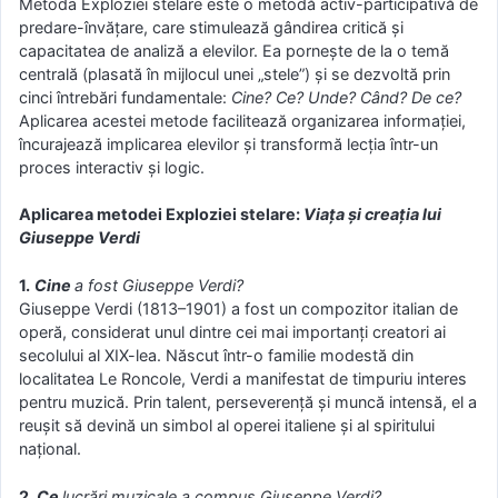
Metoda Exploziei stelare este o metodă activ-participativă de
predare-învățare, care stimulează gândirea critică și
capacitatea de analiză a elevilor. Ea pornește de la o temă
centrală (plasată în mijlocul unei „stele”) și se dezvoltă prin
cinci întrebări fundamentale:
Cine? Ce? Unde? Când? De ce?
Aplicarea acestei metode facilitează organizarea informației,
încurajează implicarea elevilor și transformă lecția într-un
proces interactiv și logic.
Aplicarea metodei Exploziei stelare:
Viața și creația lui
Giuseppe Verdi
1.
Cine
a fost Giuseppe Verdi?
Giuseppe Verdi (1813–1901) a fost un compozitor italian de
operă, considerat unul dintre cei mai importanți creatori ai
secolului al XIX-lea. Născut într-o familie modestă din
localitatea Le Roncole, Verdi a manifestat de timpuriu interes
pentru muzică. Prin talent, perseverență și muncă intensă, el a
reușit să devină un simbol al operei italiene și al spiritului
național.
2.
Ce
lucrări muzicale a compus Giuseppe Verdi?