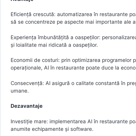
Eficiență crescută: automatizarea în restaurante poat
să se concentreze pe aspecte mai importante ale af
Experiența îmbunătățită a oaspeților: personalizarea
și loialitate mai ridicată a oaspeților.
Economii de costuri: prin optimizarea programelor pe
operaționale, AI în restaurante poate duce la econo
Consecvență: AI asigură o calitate constantă în pregă
umane.
Dezavantaje
Investiție mare: implementarea AI în restaurante poat
anumite echipamente și software.