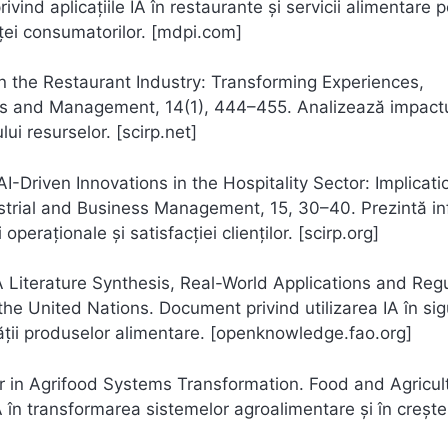
ind aplicațiile IA în restaurante și servicii alimentare 
ței consumatorilor. [mdpi.com]
 in the Restaurant Industry: Transforming Experiences,
ss and Management, 14(1), 444–455. Analizează impactu
i resurselor. [scirp.net]
I-Driven Innovations in the Hospitality Sector: Implicati
trial and Business Management, 15, 30–40. Prezintă in
eraționale și satisfacției clienților. [scirp.org]
: A Literature Synthesis, Real-World Applications and Reg
he United Nations. Document privind utilizarea IA în si
ității produselor alimentare. [openknowledge.fao.org]
tier in Agrifood Systems Transformation. Food and Agricul
A în transformarea sistemelor agroalimentare și în creșt