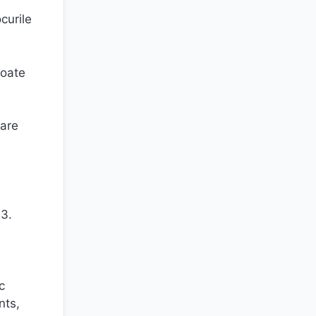
curile
poate
care
13.
c
nts,