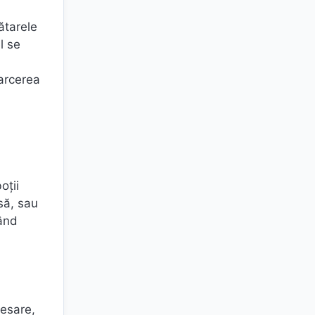
ătarele
l se
oarcerea
oții
asă, sau
când
cesare,