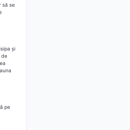
r să se
e
sipa și
e de
rea
eauna
ză pe