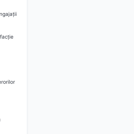
ngajații
facție
rorilor
u