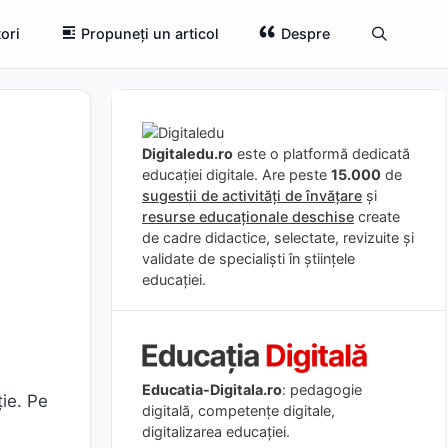
ori
Propuneți un articol
Despre
Digitaledu.ro
este o platformă dedicată
educației digitale. Are peste
15.000
de
sugestii de activități de învățare
și
resurse educaționale deschise
create
de cadre didactice, selectate, revizuite și
validate de specialiști în științele
educației.
Educatia-Digitala.ro
: pedagogie
ție. Pe
digitală, competențe digitale,
digitalizarea educației.