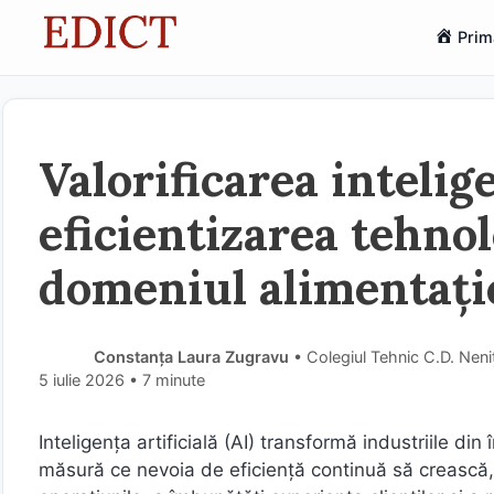
Sari
Prim
la
conținut
Valorificarea intelig
eficientizarea tehnol
domeniul alimentați
Constanța Laura Zugravu
• Colegiul Tehnic C.D. Neniț
5 iulie 2026
• 7 minute
Inteligența artificială (AI) transformă industriile di
măsură ce nevoia de eficiență continuă să crească, 