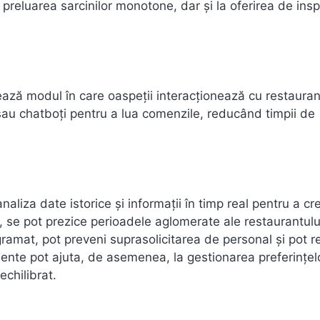
preluarea sarcinilor monotone, dar și la oferirea de insp
ză modul în care oaspeții interacționează cu restauran
sau chatboți pentru a lua comenzile, reducând timpii de
liza date istorice și informații în timp real pentru a cr
 se pot prezice perioadele aglomerate ale restaurantului
ramat, pot preveni suprasolicitarea de personal și pot 
mente pot ajuta, de asemenea, la gestionarea preferințel
echilibrat.