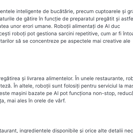
mentele inteligente de bucătărie, precum cuptoarele și gr
turile de gătire în funcție de preparatul pregătit și astfe
atea unor erori umane. Roboții alimentați de AI duc
ești roboți pot gestiona sarcini repetitive, cum ar fi înt
tarilor să se concentreze pe aspectele mai creative ale
egătirea și livrarea alimentelor. În unele restaurante, rob
eză. În altele, roboții sunt folosiți pentru serviciul la m
 Aceste mașini bazate pe AI pot funcționa non-stop, redu
a, mai ales în orele de vârf.
aurant, ingredientele disponibile și orice alte detalii ne