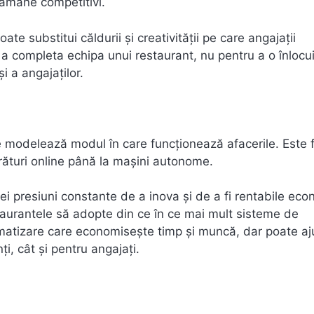
 rămâne competitivi.
ate substitui căldurii și creativității pe care angajații
u a completa echipa unui restaurant, nu pentru a o înlocui
și a angajaților.
e modelează modul în care funcționează afacerile. Este f
rături online până la mașini autonome.
nei presiuni constante de a inova și de a fi rentabile eco
staurantele să adopte din ce în ce mai mult sisteme de
omatizare care economisește timp și muncă, dar poate aj
i, cât și pentru angajați.