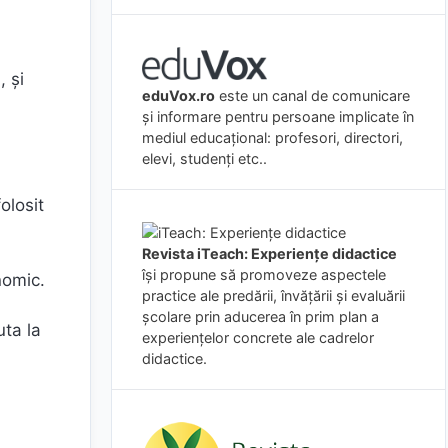
, și
eduVox.ro
este un canal de comunicare
și informare pentru persoane implicate în
mediul educațional: profesori, directori,
elevi, studenți etc..
olosit
Revista iTeach: Experienţe didactice
îşi propune să promoveze aspectele
nomic.
practice ale predării, învăţării şi evaluării
şcolare prin aducerea în prim plan a
uta la
experienţelor concrete ale cadrelor
didactice.