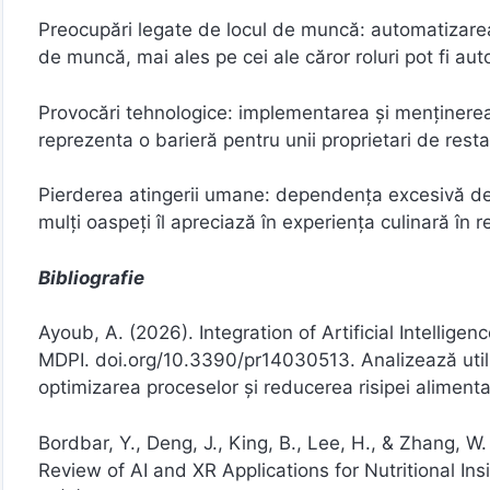
Preocupări legate de locul de muncă: automatizarea 
de muncă, mai ales pe cei ale căror roluri pot fi au
Provocări tehnologice: implementarea și menținerea
reprezenta o barieră pentru unii proprietari de resta
Pierderea atingerii umane: dependența excesivă de 
mulți oaspeți îl apreciază în experiența culinară în 
Bibliografie
Ayoub, A. (2026). Integration of Artificial Intellig
MDPI. doi.org/10.3390/pr14030513. Analizează utiliza
optimizarea proceselor și reducerea risipei aliment
Bordbar, Y., Deng, J., King, B., Lee, H., & Zhang, 
Review of AI and XR Applications for Nutritional In