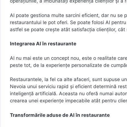
operațiunile, a îmbunătăți experiența clienților și a
AI poate gestiona multe sarcini eficient, dar nu se po
restaurantului le pot oferi. Se poate folosi AI pentr
astfel se poate crește atât satisfacția clienților, cât 
Integrarea AI în restaurante
AI nu mai este un concept nou, este o realitate car
peste tot, de la experiențe personalizate de cumpă
Restaurantele, la fel ca alte afaceri, sunt supuse u
Nevoia unui serviciu rapid și eficient determină re
inteligență artificială. Aceasta nu oferă numai aut
crearea unei experiențe impecabile atât pentru clienț
Transformările aduse de AI în restaurante