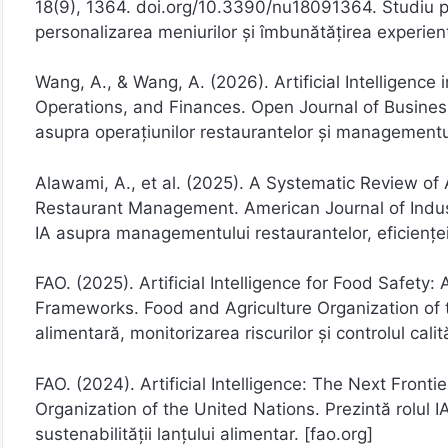
18(9), 1364. doi.org/10.3390/nu18091364. Studiu priv
personalizarea meniurilor și îmbunătățirea experien
Wang, A., & Wang, A. (2026). Artificial Intelligence
Operations, and Finances. Open Journal of Busine
asupra operațiunilor restaurantelor și managementulu
Alawami, A., et al. (2025). A Systematic Review of A
Restaurant Management. American Journal of Indus
IA asupra managementului restaurantelor, eficienței op
FAO. (2025). Artificial Intelligence for Food Safety
Frameworks. Food and Agriculture Organization of t
alimentară, monitorizarea riscurilor și controlul cal
FAO. (2024). Artificial Intelligence: The Next Fron
Organization of the United Nations. Prezintă rolul I
sustenabilității lanțului alimentar. [fao.org]