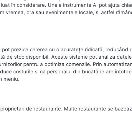
 luat în considerare. Unele instrumente AI pot ajuta chia
cum vremea, ora sau evenimentele locale, și astfel rămân
 pot prezice cererea cu o acuratețe ridicată, reducând ri
ită de stoc disponibil. Aceste sisteme pot analiza datel
 furnizorilor pentru a optimiza comenzile. Prin automatiza
educe costurile și că personalul din bucătărie are întotd
n meniu.
 proprietari de restaurante. Multe restaurante se bazea