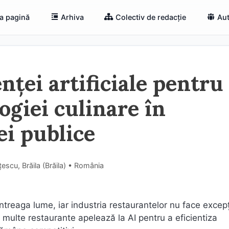
a pagină
Arhiva
Colectiv de redacție
Aut
enței artificiale pentru
ogiei culinare în
ei publice
escu, Brăila (Brăila) • România
n întreaga lume, iar industria restaurantelor nu face excep
multe restaurante apelează la AI pentru a eficientiza