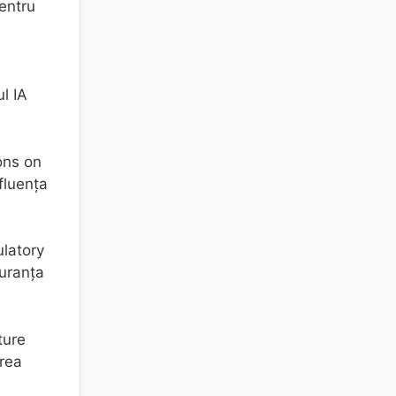
pentru
l IA
ons on
fluența
ulatory
guranța
ture
erea