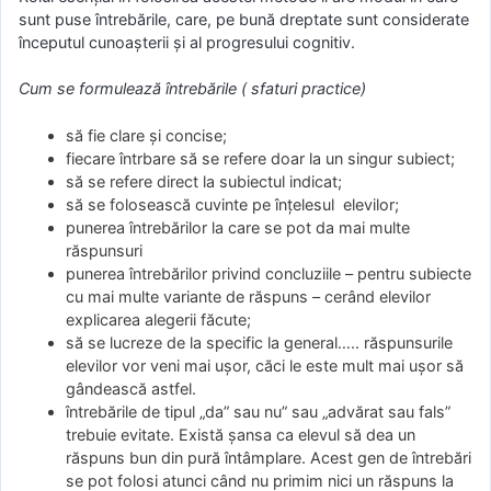
sunt puse întrebările, care, pe bună dreptate sunt considerate
începutul cunoaşterii şi al progresului cognitiv.
Cum se formulează întrebările ( sfaturi practice)
să fie clare şi concise;
fiecare întrbare să se refere doar la un singur subiect;
să se refere direct la subiectul indicat;
să se folosească cuvinte pe înţelesul elevilor;
punerea întrebărilor la care se pot da mai multe
răspunsuri
punerea întrebărilor privind concluziile – pentru subiecte
cu mai multe variante de răspuns – cerând elevilor
explicarea alegerii făcute;
să se lucreze de la specific la general….. răspunsurile
elevilor vor veni mai uşor, căci le este mult mai uşor să
gândească astfel.
întrebările de tipul „da” sau nu” sau „advărat sau fals”
trebuie evitate. Există şansa ca elevul să dea un
răspuns bun din pură întâmplare. Acest gen de întrebări
se pot folosi atunci când nu primim nici un răspuns la