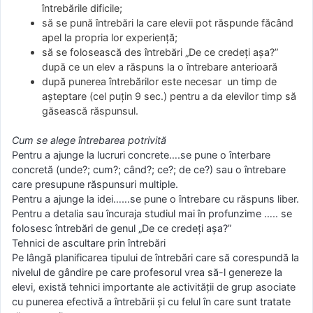
întrebările dificile;
să se pună întrebări la care elevii pot răspunde făcând
apel la propria lor experienţă;
să se folosească des întrebări „De ce credeţi aşa?”
după ce un elev a răspuns la o întrebare anterioară
după punerea întrebărilor este necesar un timp de
aşteptare (cel puţin 9 sec.) pentru a da elevilor timp să
găsească răspunsul.
Cum se alege întrebarea potrivită
Pentru a ajunge la lucruri concrete….se pune o înterbare
concretă (unde?; cum?; când?; ce?; de ce?) sau o întrebare
care presupune răspunsuri multiple.
Pentru a ajunge la idei……se pune o întrebare cu răspuns liber.
Pentru a detalia sau încuraja studiul mai în profunzime ….. se
folosesc întrebări de genul „De ce credeţi aşa?”
Tehnici de ascultare prin întrebări
Pe lângă planificarea tipului de întrebări care să corespundă la
nivelul de gândire pe care profesorul vrea să-l genereze la
elevi, există tehnici importante ale activităţii de grup asociate
cu punerea efectivă a întrebării şi cu felul în care sunt tratate