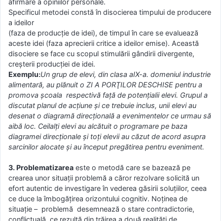
afirmare a opiniilor personale.
Specificul metodei constă în disocierea timpului de producere
a ideilor
(faza de producţie de idei), de timpul în care se evaluează
aceste idei (faza aprecierii critice a ideilor emise). Această
disociere se face cu scopul stimulării gândirii divergente,
creşterii producţiei de idei.
Un grup de elevi, din clasa aIX-a. domeniul industrie
alimentară, au plănuit o ZI A PORŢILOR DESCHISE pentru a
promova şcoala respectivă faţă de potenţialii elevi. Grupul a
discutat planul de acţiune şi ce trebuie inclus, unii elevi au
desenat o diagramă direcţională a evenimentelor ce urmau să
aibă loc. Ceilalţi elevi au alcătuit o programare pe baza
diagramei direcţionale şi toţi elevii au căzut de acord asupra
sarcinilor alocate şi au început pregătirea pentru eveniment.
3. Problematizarea
este o metodă care se bazează pe
crearea unor situaţii problemă a căror rezolvare solicită un
efort autentic de investigare în vederea găsirii soluţiilor, ceea
ce duce la îmbogăţirea orizontului cognitiv. Noţinea de
situaţie – problemă desemnează o stare contradictorie,
conflictuală, ce rezultă din trăirea a două realităţi de