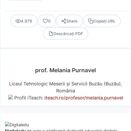
4.979
0
Share
Copiați URL
Descărcați PDF
PDF
prof. Melania Purnavel
Liceul Tehnologic Meserii și Servicii Buzău (Buzău),
România
Profil iTeach:
iteach.ro/profesor/melania.purnavel
Digitaledu.ro
este o platformă dedicată educației digitale.