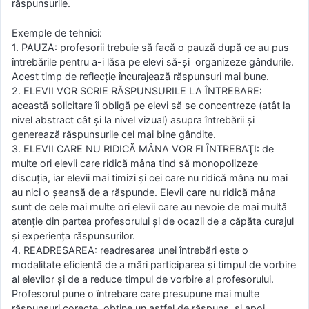
răspunsurile.
Exemple de tehnici:
1. PAUZA: profesorii trebuie să facă o pauză după ce au pus
întrebările pentru a-i lăsa pe elevi să-şi organizeze gândurile.
Acest timp de reflecţie încurajează răspunsuri mai bune.
2. ELEVII VOR SCRIE RĂSPUNSURILE LA ÎNTREBARE:
această solicitare îi obligă pe elevi să se concentreze (atât la
nivel abstract cât şi la nivel vizual) asupra întrebării şi
generează răspunsurile cel mai bine gândite.
3. ELEVII CARE NU RIDICĂ MÂNA VOR FI ÎNTREBAŢI: de
multe ori elevii care ridică mâna tind să monopolizeze
discuţia, iar elevii mai timizi şi cei care nu ridică mâna nu mai
au nici o şeansă de a răspunde. Elevii care nu ridică mâna
sunt de cele mai multe ori elevii care au nevoie de mai multă
atenţie din partea profesorului şi de ocazii de a căpăta curajul
şi experienţa răspunsurilor.
4. READRESAREA: readresarea unei întrebări este o
modalitate eficientă de a mări participarea şi timpul de vorbire
al elevilor şi de a reduce timpul de vorbire al profesorului.
Profesorul pune o întrebare care presupune mai multe
răspunsuri corecte, obţine un astfel de răspuns, şi apoi