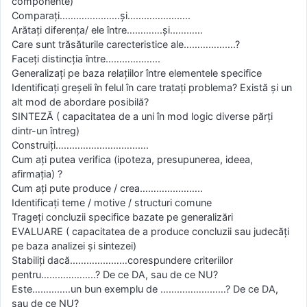
componente)
Comparaţi………………….şi…………………..
Arătaţi diferenţa/ ele între………….şi…………
Care sunt trăsăturile carecteristice ale……………….?
Faceţi distincţia între………………..
Generalizaţi pe baza relaţiilor între elementele specifice
Identificaţi greşeli în felul în care trataţi problema? Există şi un
alt mod de abordare posibilă?
SINTEZĂ ( capacitatea de a uni în mod logic diverse părţi
dintr-un întreg)
Construiţi…………………………….
Cum aţi putea verifica (ipoteza, presupunerea, ideea,
afirmaţia) ?
Cum aţi pute produce / crea…………………..
Identificaţi teme / motive / structuri comune
Trageţi concluzii specifice bazate pe generalizări
EVALUARE ( capacitatea de a produce concluzii sau judecăţi
pe baza analizei şi sintezei)
Stabiliţi dacă…………………corespundere criteriilor
pentru………………..? De ce DA, sau de ce NU?
Este…………..un bun exemplu de ……………………? De ce DA,
sau de ce NU?