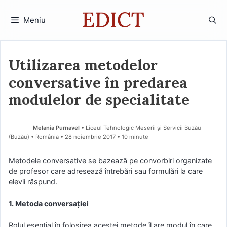
Sari
la
Meniu
conținut
Utilizarea metodelor
conversative în predarea
modulelor de specialitate
Melania Purnavel
• Liceul Tehnologic Meserii și Servicii Buzău
(Buzău) • România
28 noiembrie 2017
• 10 minute
Metodele conversative se bazează pe convorbiri organizate
de profesor care adresează întrebări sau formulări la care
elevii răspund.
1. Metoda conversaţiei
Rolul esenţial în folosirea acestei metode îl are modul în care