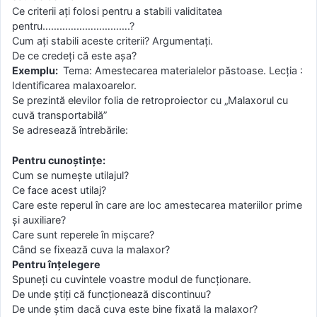
Ce criterii aţi folosi pentru a stabili validitatea
pentru………………………….?
Cum aţi stabili aceste criterii? Argumentaţi.
De ce credeţi că este aşa?
Exemplu:
Tema: Amestecarea materialelor păstoase. Lecţia :
Identificarea malaxoarelor.
Se prezintă elevilor folia de retroproiector cu „Malaxorul cu
cuvă transportabilă”
Se adresează întrebările:
Pentru cunoştinţe:
Cum se numeşte utilajul?
Ce face acest utilaj?
Care este reperul în care are loc amestecarea materiilor prime
şi auxiliare?
Care sunt reperele în mişcare?
Când se fixează cuva la malaxor?
Pentru înţelegere
Spuneţi cu cuvintele voastre modul de funcţionare.
De unde ştiţi că funcţionează discontinuu?
De unde ştim dacă cuva este bine fixată la malaxor?