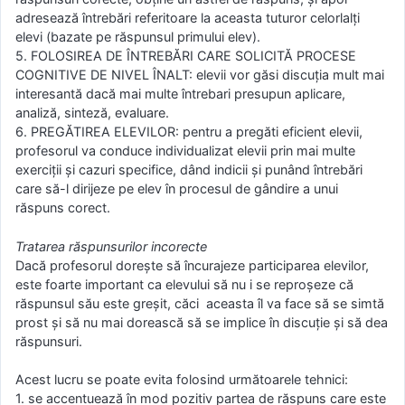
adresează întrebări referitoare la aceasta tuturor celorlalţi
elevi (bazate pe răspunsul primului elev).
5. FOLOSIREA DE ÎNTREBĂRI CARE SOLICITĂ PROCESE
COGNITIVE DE NIVEL ÎNALT: elevii vor găsi discuţia mult mai
interesantă dacă mai multe întrebari presupun aplicare,
analiză, sinteză, evaluare.
6. PREGĂTIREA ELEVILOR: pentru a pregăti eficient elevii,
profesorul va conduce individualizat elevii prin mai multe
exerciţii şi cazuri specifice, dând indicii şi punând întrebări
care să-l dirijeze pe elev în procesul de gândire a unui
răspuns corect.
Tratarea răspunsurilor incorecte
Dacă profesorul doreşte să încurajeze participarea elevilor,
este foarte important ca elevului să nu i se reproşeze că
răspunsul său este greşit, căci aceasta îl va face să se simtă
prost şi să nu mai dorească să se implice în discuţie şi să dea
răspunsuri.
Acest lucru se poate evita folosind următoarele tehnici:
1. se accentuează în mod pozitiv partea de răspuns care este