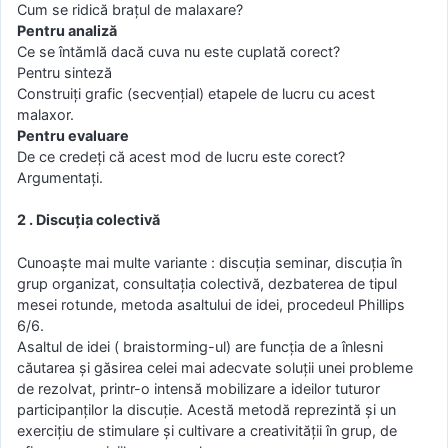
Cum se ridică braţul de malaxare?
Pentru analiză
Ce se întămlă dacă cuva nu este cuplată corect?
Pentru sinteză
Construiţi grafic (secvenţial) etapele de lucru cu acest
malaxor.
Pentru evaluare
De ce credeţi că acest mod de lucru este corect?
Argumentaţi.
2 . Discuţia colectivă
Cunoaşte mai multe variante : discuţia seminar, discuţia în
grup organizat, consultaţia colectivă, dezbaterea de tipul
mesei rotunde, metoda asaltului de idei, procedeul Phillips
6/6.
Asaltul de idei ( braistorming-ul) are funcţia de a înlesni
căutarea şi găsirea celei mai adecvate soluţii unei probleme
de rezolvat, printr-o intensă mobilizare a ideilor tuturor
participanţilor la discuţie. Acestă metodă reprezintă şi un
exerciţiu de stimulare şi cultivare a creativităţii în grup, de