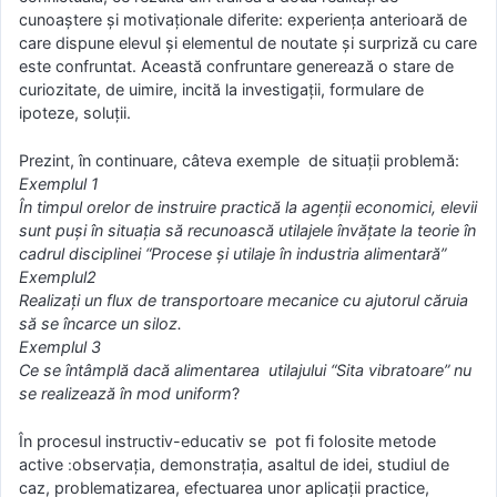
cunoaştere şi motivaţionale diferite: experienţa anterioară de
care dispune elevul şi elementul de noutate şi surpriză cu care
este confruntat. Această confruntare generează o stare de
curiozitate, de uimire, incită la investigaţii, formulare de
ipoteze, soluţii.
Prezint, în continuare, câteva exemple de situaţii problemă:
Exemplul 1
În timpul orelor de instruire practică la agenţii economici, elevii
sunt puşi în situaţia să recunoască utilajele învăţate la teorie în
cadrul disciplinei “Procese şi utilaje în industria alimentară”
Exemplul2
Realizaţi un flux de transportoare mecanice cu ajutorul căruia
să se încarce un siloz.
Exemplul 3
Ce se întâmplă dacă alimentarea utilajului “Sita vibratoare” nu
se realizează în mod uniform
?
În procesul instructiv-educativ se pot fi folosite metode
active ׃ observaţia, demonstraţia, asaltul de idei, studiul de
caz, problematizarea, efectuarea unor aplicaţii practice,