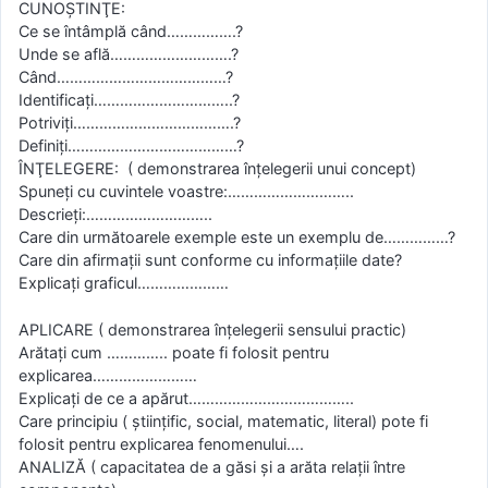
CUNOŞTINŢE:
Ce se întâmplă când…………….?
Unde se află……………………….?
Când…………………………………?
Identificaţi…………………………..?
Potriviţi……………………………….?
Definiţi…………………………………?
ÎNŢELEGERE: ( demonstrarea înţelegerii unui concept)
Spuneţi cu cuvintele voastre:………………………..
Descrieţi:………………………..
Care din următoarele exemple este un exemplu de……………?
Care din afirmaţii sunt conforme cu informaţiile date?
Explicaţi graficul…………………
APLICARE ( demonstrarea înţelegerii sensului practic)
Arătaţi cum ………….. poate fi folosit pentru
explicarea……………………
Explicaţi de ce a apărut………………………………..
Care principiu ( ştiinţific, social, matematic, literal) pote fi
folosit pentru explicarea fenomenului….
ANALIZĂ ( capacitatea de a găsi şi a arăta relaţii între