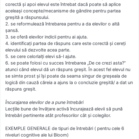
corectă şi apoi elevul este întrebat dacă poate să aplice
aceleaşi concepte/mecanisme de gândire pentru partea
greşită a răspunsului.
2. se reformulează întrebarea pentru a da elevilor o altă
şansă.
3. se oferă elevilor indicii pentru ai ajuta.
4. identificaţi partea de răspuns care este corectă şi cereţi
elevului să dezvolte acea parte.
5. se cere celorlalţi elevi să-l ajute.
6. se poate folosi cu succes întrebarea „De ce crezi asta?”
atunci când elevul dă un răspuns greşit. În acest fel elevul nu
se simte prost şi îşi poate da seama singur de greşeala de
logică din cauză căreia a ajuns la o concluzie greşită/ a dat un
răspuns greşit.
Încurajarea elevilor de a pune întrebări
Lecţiile bune de învăţare activă încurajează elevii să pună
întrebări pertinente atât profesorilor cât şi colegilor.
EXEMPLE GENERALE de tipuri de întrebări ( pentru cele 6
niveluri cognitive ale lui Bloom)