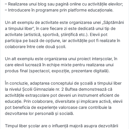
– Realizarea unui blog sau pagină online cu activitățile elevilor;
– Introducere în programare prin platforme educaționale.
Un alt exemplu de activitate este organizarea unei „Săptămâni
a timpului liber”, în care fiecare zi este dedicată unui tip de
activitate (artistică, sportivă, științifică etc.). Elevii pot
participa pe bază de opțiune, iar activitățile pot fi realizate în
colaborare între cele două școli.
Un alt exemplu este organizarea unui proiect interșcolar, în
care elevii lucrează în echipe mixte pentru realizarea unui
produs final (spectacol, expoziție, prezentare digitală).
În concluzie, adaptarea conceptului de școală a timpului liber
la nivelul Școlii Gimnaziale nr. 2 Buftea demonstrează că
activitățile extrașcolare pot deveni un instrument eficient de
educație. Prin colaborare, diversitate și implicare activă, elevii
pot beneficia de experiențe valoroase care contribuie la
dezvoltarea lor personală și socială.
Timpul liber școlar are o influență majoră asupra dezvoltării