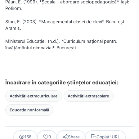
Păun, E. (1999). *Școala – abordare sociopedagogică*. Iași:
Polirom.
Stan, E. (2003). *Managementul clasei de elevi*. București:
Aramis.
Ministerul Educației. (n.d.). *Curriculum național pentru
învățământul gimnazial*. București
Încadrare în categoriile științelor educației:
Activități extracurriculare
Activități extrașcolare
Educație nonformală
158
0
Share
Copiați URL