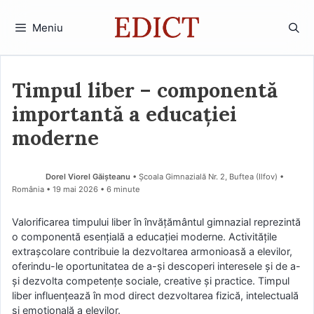
Sari
la
Meniu
conținut
Timpul liber – componentă
importantă a educației
moderne
Dorel Viorel Găișteanu
• Școala Gimnazială Nr. 2, Buftea (Ilfov) •
România
19 mai 2026
• 6 minute
Valorificarea timpului liber în învățământul gimnazial reprezintă
o componentă esențială a educației moderne. Activitățile
extrașcolare contribuie la dezvoltarea armonioasă a elevilor,
oferindu-le oportunitatea de a-și descoperi interesele și de a-
și dezvolta competențe sociale, creative și practice. Timpul
liber influențează în mod direct dezvoltarea fizică, intelectuală
și emoțională a elevilor.