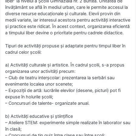
liber” la nivelul a Școlii Gimnazială nr. 2 Buftea. Unitatea de
învățământ se află în mediul urban, care le permite accesul la
diverse resurse educaționale și culturale. Elevii provin din
medii variate, iar interesul acestora pentru activități interactive
și practice este ridicat. În acest context, organizarea eficientă
a timpului liber devine o prioritate pentru cadrele didactice.
Tipuri de activități propuse și adaptate pentru timpul liber în
cadrul celor școlii:
a) Activități culturale și artistice. În cadrul școlii, s-a propus
organizarea unor activități precum:
– Club de teatru interșcolar: prezentarea la serbări sau
evenimente localea unor scenete;
– Expoziții de artă: lucrările elevilor (desene, picturi) pot fi
expuse în holurile școlii;
– Concursuri de talente- organizate anual.
b) Activități educative și științifice
– Ateliere STEM: experimente simple realizate în laborator sau
în clasă;
– Concursuri de tip quiz între clase sau între școli;