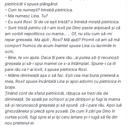
pietricică! ii spuse plângând.
– Cum te numeşti? întrebă pietricica.
– Ma numesc Lina. Tu?
– Eu sunt Roxi. Si de ce eşti tristă? o întrebă mirată pietricica.
– Sunt tristă pentru că l-am lovit pe Dino peste aripioară şi că
am vorbit nepoliticos cu mama… . Of, nu stiu cum să-mi
repar greseala. Ma ajuti , Roxi? Mă ajuţi? Promit că am să mă
comport frumos de acum înainte! spuse Lina cu lacrimile in
ochi.
– Bine, te voi ajuta. Daca îţi pare rău…ai putea să-ţi recunoști
greşeala şi să-i spui mamei ce s-a întâmplat. Spune-i ca iti
pare rău ca l-ai lovit, ii spuse pietricica Roxi.
– Mâine dimineaţă aşa o să fac. Eşti cea mai buna prietenă a
mea, Roxi! spuse încântată Lina şi apoi adormi cu pietricica in
braţe.
Ţinând cont de sfatul pietricicăi, răţuşca se trezi dis de
dimineaţă. Se spală pe ochişori şi pe dinţişori şi fugi la mama
să-şi recunoască greşeala şi să spună că-i pare rău. Apoi luă
ghiozdănelul şi plecă spre şcoală. De cum îl zări pe Dino în
curtea şcolii, fugi spre el şi îşi ceru iertare şi-l rugă să fie din
nou prietenul ei.