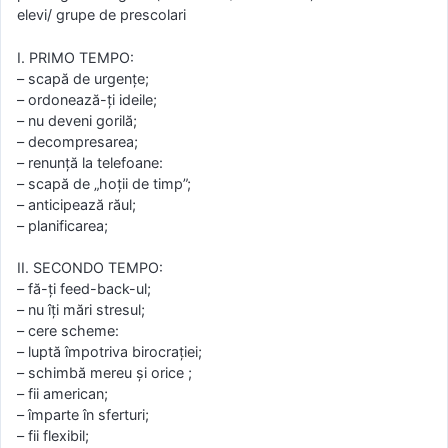
elevi/ grupe de prescolari
I. PRIMO TEMPO:
– scapă de urgenţe;
– ordonează-ţi ideile;
– nu deveni gorilă;
– decompresarea;
– renunţă la telefoane:
– scapă de „hoţii de timp”;
– anticipează răul;
– planificarea;
II. SECONDO TEMPO:
– fă-ţi feed-back-ul;
– nu îţi mări stresul;
– cere scheme:
– luptă împotriva birocraţiei;
– schimbă mereu şi orice ;
– fii american;
– împarte în sferturi;
– fii flexibil;