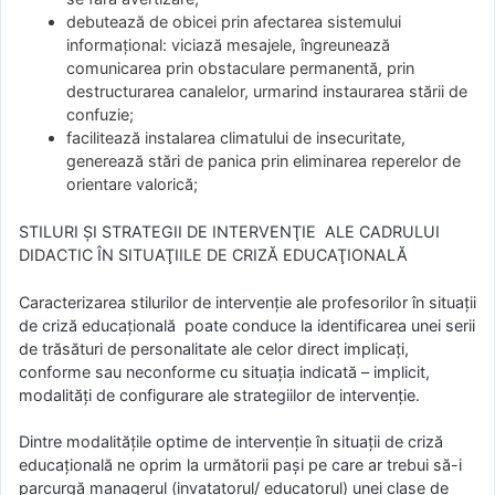
debutează de obicei prin afectarea sistemului
informaţional: viciază mesajele, îngreunează
comunicarea prin obstaculare permanentă, prin
destructurarea canalelor, urmarind instaurarea stării de
confuzie;
facilitează instalarea climatului de insecuritate,
generează stări de panica prin eliminarea reperelor de
orientare valorică;
STILURI ŞI STRATEGII DE INTERVENŢIE ALE CADRULUI
DIDACTIC ÎN SITUAŢIILE DE CRIZĂ EDUCAŢIONALĂ
Caracterizarea stilurilor de intervenţie ale profesorilor în situaţii
de criză educaţională poate conduce la identificarea unei serii
de trăsături de personalitate ale celor direct implicaţi,
conforme sau neconforme cu situaţia indicată – implicit,
modalităţi de configurare ale strategiilor de intervenţie.
Dintre modalităţile optime de intervenţie în situaţii de criză
educaţională ne oprim la următorii paşi pe care ar trebui să-i
parcurgă managerul (invatatorul/ educatorul) unei clase de