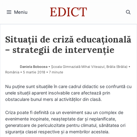
Sari
la
Meniu
conținut
Situaţii de criză educaţională
– strategii de intervenţie
Daniela Bobocea
• Şcoala Gimnazială Mihai Viteazul, Brăila (Brăila) •
România
5 martie 2018
• 7 minute
Nu puţine sunt situaţiile în care cadrul didactic se confruntă cu
unele situaţii aparent insolvabile care afectează prin
obstaculare bunul mers al activităţilor din clasă.
Criza poate fi definită ca un eveniment sau un complex de
evenimente inopinate, neaşteptate dar şi neplanificate,
generatoare de periculozitate pentru climatul, sănătatea ori
siguranţa clasei respective şi a membrilor acesteia.