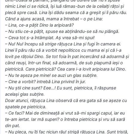
nimic Linei ci se ridică, îşi luă rămas-bun de la ceilalţi răţoi şi
plecă spre casă. Lina îşi dădu seama că a greşit şi îi păru rău.
Când a ajuns acasă, mama a întrebat – o pe Lina:
– Lina, ce-a păţit Dino la aripioară?
– Nu stiu ce-a păţit, spuse ea abţinându-se să nu plângă.
– Ceva tot s-a întâmplat. Aş vrea să-mi spui!
– Nu! Nu! începu să strige răţuşca Lina şi fugi în camera ei.
Linei îi păru rău că a vorbit nepoliticos cu mama ei şi că l-a
lovit pe răţoiul Dino. Se tot foia în pat incercând să adoarmă şi
când reuşi, într-un final, să adoarmă, de sub plapumă ieşi o
pietricică. Care pietricică? Cea care i-a lovit aripioara lui Dino.
– Nu te aşeza pe mine! se auzi un glas subţire.
– Cine a vorbit? intrebă Lina privind în jur.
– Nu ştii cine sunt? Eee…! Eu sunt, pietricica, îi răspunse
acelaşi glas subţire.
Doar atunci, răţuşca Lina observă că era gata să se aşeze cu
spatele pe pietricica.
– Ce faci? Mai de dimineaţă ai vrut să-mi spargi capul, iar eu
te-am iertat. Iar mă superi? o întreba pietricica şi vru să sară
din pat.
– Nu pleca, nu îţi fac niciun rău! strigă răţuşca Lina. Sunt tristă,