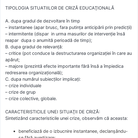
TIPOLOGIA SITUATIILOR DE CRIZĂ EDUCAŢIONALĂ
A. dupa gradul de dezvoltare în timp
– instantanee (apar brusc, fara putinţa anticipării prin predicţii)
– intermitente (dispar in urma masurilor de intervenţie însă
reapar dupa o anumită perioadă de timp);
B. dupa gradul de relevanţă:
– critice (pot conduce la destructurarea organizaţiei în care au
apărut;
– majore (prezintă efecte importante fără însă a împiedica
redresarea organizaţională);
C. dupa numărul subiecţilor implicaţi:
– crize individuale
– crize de grup
– crize colective, globale.
CARACTERISTICILE UNEI SITUAŢII DE CRIZĂ:
Sintetizând caracteristicile unei crize, observăm că aceasta:
beneficiază de o izbucnire instantanee, declanșându-
se fără avertizare;