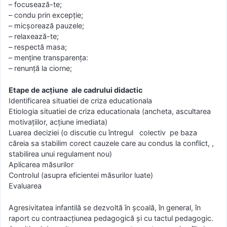
– focusează-te;
– condu prin excepţie;
– micşorează pauzele;
– relaxează-te;
– respectă masa;
– menţine transparenţa:
– renunţă la ciorne;
Etape de acțiune ale cadrului didactic
Identificarea situatiei de criza educationala
Etiologia situatiei de criza educationala (ancheta, ascultarea
motivațiilor, acțiune imediata)
Luarea deciziei (o discutie cu întregul colectiv pe baza
căreia sa stabilim corect cauzele care au condus la conflict, ,
stabilirea unui regulament nou)
Aplicarea măsurilor
Controlul (asupra eficientei măsurilor luate)
Evaluarea
Agresivitatea infantilă se dezvoltă în şcoală, în general, în
raport cu contraacţiunea pedagogică şi cu tactul pedagogic.