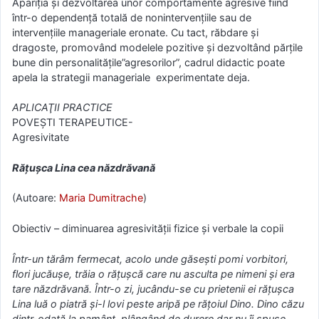
Apariţia şi dezvoltarea unor comportamente agresive fiind
într-o dependenţă totală de nonintervenţiile sau de
intervenţiile manageriale eronate. Cu tact, răbdare şi
dragoste, promovând modelele pozitive şi dezvoltând părţile
bune din personalităţile”agresorilor”, cadrul didactic poate
apela la strategii manageriale experimentate deja.
APLICAŢII PRACTICE
POVEŞTI TERAPEUTICE-
Agresivitate
Răţuşca Lina cea năzdrăvană
(Autoare:
Maria Dumitrache
)
Obiectiv – diminuarea agresivităţii fizice şi verbale la copii
Într-un tărâm fermecat, acolo unde găseşti pomi vorbitori,
flori jucăuşe, trăia o răţuşcă care nu asculta pe nimeni şi era
tare năzdrăvană. Într-o zi, jucându-se cu prietenii ei răţuşca
Lina luă o piatră şi-l lovi peste aripă pe răţoiul Dino. Dino căzu
dintr-odată la pamânt, plângând de durere dar nu îi spuse