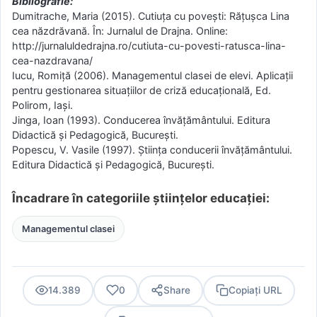
Bibliografie:
Dumitrache, Maria (2015). Cutiuţa cu poveşti: Răţuşca Lina
cea năzdrăvană. În: Jurnalul de Drajna. Online:
http://jurnaluldedrajna.ro/cutiuta-cu-povesti-ratusca-lina-
cea-nazdravana/
Iucu, Romiţă (2006). Managementul clasei de elevi. Aplicaţii
pentru gestionarea situaţiilor de criză educaţională, Ed.
Polirom, Iaşi.
Jinga, Ioan (1993). Conducerea învăţământului. Editura
Didactică şi Pedagogică, Bucureşti.
Popescu, V. Vasile (1997). Știința conducerii învăţământului.
Editura Didactică şi Pedagogică, Bucureşti.
Încadrare în categoriile științelor educației:
Managementul clasei
14.389
0
Share
Copiați URL