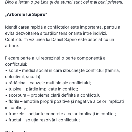
Dino a iertat-o pe Lina şi de atunci sunt cei mai buni prieteni.
„Arborele lui Sapiro”
Identificarea rapidă a conflictelor este importantă, pentru a
evita dezvoltarea situaţiilor tensionante între indivizi.
Conflictul în viziunea lui Daniel Sapiro este asociat cu un
arbore.
Fiecare parte a lui reprezintă o parte componentă a
conflictului:
• solul – mediul social în care izbucneşte conflictul (familia,
colectivul, şcoala);
• rădăcina – cauzele multiple ale conflictului;
• tulpina – părţile implicate în conflict;
• scorbura – problema clară definită a conflictului;
• florile – emoţiile proprii pozitive şi negative a celor implicaţi
în conflict;.
• frunzele – acţiunile concrete a celor implicaţi în conflict;
• fructul – soluţia rezolvării conflictului;