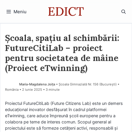
Sari
la
Meniu
conținut
Școala, spațiu al schimbării:
FutureCitiLab – proiect
pentru societatea de mâine
(Proiect eTwinning)
Maria-Magdalena Joița
• Școala Gimnazială Nr. 156 (Bucureşti) •
România
2 iunie 2025
• 3 minute
Proiectul FutureCitiLab (Future Citizens Lab) este un demers
educațional inovator desfășurat în cadrul platformei
eTwinning, care aduce împreună școli europene pentru a
colabora pe teme de interes comun. Scopul general al
proiectului este să formeze cetățeni activi, responsabili și