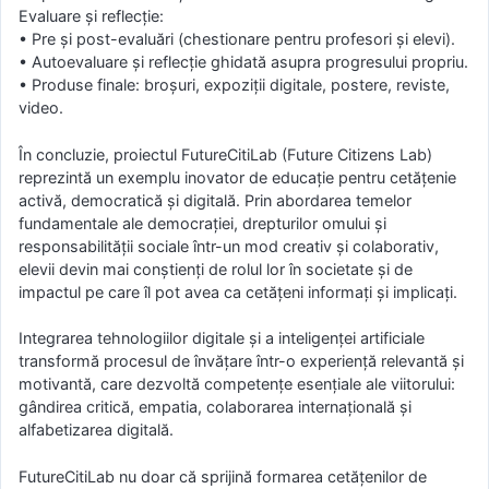
Evaluare și reflecție:
• Pre și post-evaluări (chestionare pentru profesori și elevi).
• Autoevaluare și reflecție ghidată asupra progresului propriu.
• Produse finale: broșuri, expoziții digitale, postere, reviste,
video.
În concluzie, proiectul FutureCitiLab (Future Citizens Lab)
reprezintă un exemplu inovator de educație pentru cetățenie
activă, democratică și digitală. Prin abordarea temelor
fundamentale ale democrației, drepturilor omului și
responsabilității sociale într-un mod creativ și colaborativ,
elevii devin mai conștienți de rolul lor în societate și de
impactul pe care îl pot avea ca cetățeni informați și implicați.
Integrarea tehnologiilor digitale și a inteligenței artificiale
transformă procesul de învățare într-o experiență relevantă și
motivantă, care dezvoltă competențe esențiale ale viitorului:
gândirea critică, empatia, colaborarea internațională și
alfabetizarea digitală.
FutureCitiLab nu doar că sprijină formarea cetățenilor de