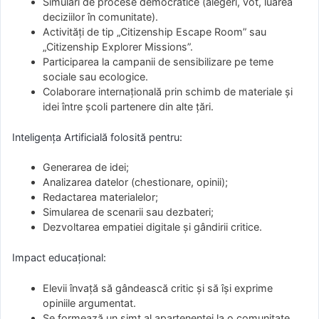
Simulări de procese democratice (alegeri, vot, luarea
deciziilor în comunitate).
Activități de tip „Citizenship Escape Room” sau
„Citizenship Explorer Missions”.
Participarea la campanii de sensibilizare pe teme
sociale sau ecologice.
Colaborare internațională prin schimb de materiale și
idei între școli partenere din alte țări.
Inteligența Artificială folosită pentru:
Generarea de idei;
Analizarea datelor (chestionare, opinii);
Redactarea materialelor;
Simularea de scenarii sau dezbateri;
Dezvoltarea empatiei digitale și gândirii critice.
Impact educațional:
Elevii învață să gândească critic și să își exprime
opiniile argumentat.
Se formează un simț al apartenenței la o comunitate