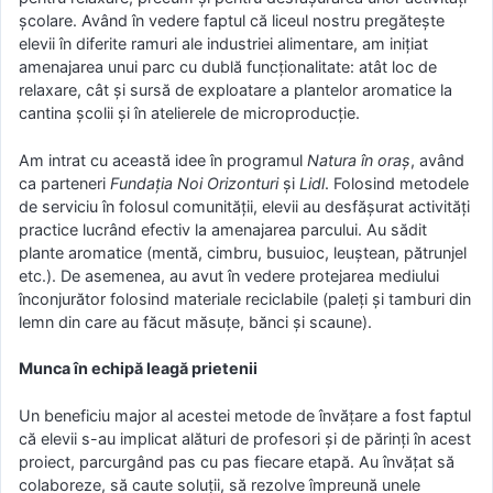
școlare. Având în vedere faptul că liceul nostru pregătește
elevii în diferite ramuri ale industriei alimentare, am inițiat
amenajarea unui parc cu dublă funcționalitate: atât loc de
relaxare, cât și sursă de exploatare a plantelor aromatice la
cantina școlii și în atelierele de microproducție.
Am intrat cu această idee în programul
Natura în oraș
, având
ca parteneri
Fundația Noi Orizonturi
și
Lidl
. Folosind metodele
de serviciu în folosul comunității, elevii au desfășurat activități
practice lucrând efectiv la amenajarea parcului. Au sădit
plante aromatice (mentă, cimbru, busuioc, leuștean, pătrunjel
etc.). De asemenea, au avut în vedere protejarea mediului
înconjurător folosind materiale reciclabile (paleți și tamburi din
lemn din care au făcut măsuțe, bănci și scaune).
Munca în echipă leagă prietenii
Un beneficiu major al acestei metode de învățare a fost faptul
că elevii s-au implicat alături de profesori și de părinți în acest
proiect, parcurgând pas cu pas fiecare etapă. Au învățat să
colaboreze, să caute soluții, să rezolve împreună unele