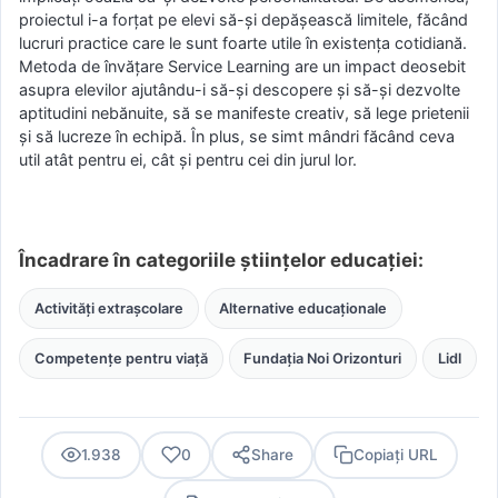
proiectul i-a forțat pe elevi să-și depășească limitele, făcând
lucruri practice care le sunt foarte utile în existența cotidiană.
Metoda de învățare Service Learning are un impact deosebit
asupra elevilor ajutându-i să-și descopere și să-și dezvolte
aptitudini nebănuite, să se manifeste creativ, să lege prietenii
și să lucreze în echipă. În plus, se simt mândri făcând ceva
util atât pentru ei, cât și pentru cei din jurul lor.
Încadrare în categoriile științelor educației:
Activități extrașcolare
Alternative educaționale
Competențe pentru viață
Fundația Noi Orizonturi
Lidl
1.938
0
Share
Copiați URL