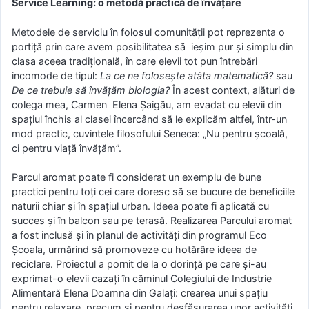
Service Learning: o metodă practică de învățare
Metodele de serviciu în folosul comunității pot reprezenta o
portiță prin care avem posibilitatea să ieșim pur și simplu din
clasa aceea tradițională, în care elevii tot pun întrebări
incomode de tipul:
La ce ne folosește atâta matematică?
sau
De ce trebuie să învățăm biologia?
În acest context, alături de
colega mea, Carmen Elena Șaigău, am evadat cu elevii din
spațiul închis al clasei încercând să le explicăm altfel, într-un
mod practic, cuvintele filosofului Seneca: „Nu pentru școală,
ci pentru viață învățăm”.
Parcul aromat poate fi considerat un exemplu de bune
practici pentru toți cei care doresc să se bucure de beneficiile
naturii chiar și în spațiul urban. Ideea poate fi aplicată cu
succes și în balcon sau pe terasă. Realizarea Parcului aromat
a fost inclusă și în planul de activități din programul Eco
Școala, urmărind să promoveze cu hotărâre ideea de
reciclare. Proiectul a pornit de la o dorință pe care și-au
exprimat-o elevii cazați în căminul Colegiului de Industrie
Alimentară Elena Doamna din Galați: crearea unui spațiu
pentru relaxare, precum și pentru desfășurarea unor activități