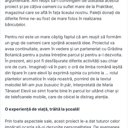
argumentare. Am reușit să-i convingem de utilitatea acestui
proiect și pe câțiva oameni cu suflet mare de la Praktiker,
magazinul care se află în fața liceului nostru. Paleții donați de
diferite firme ne-au fost de mare folos în realizarea
băncuțelor.
Pentru noi este un mare câștig faptul că am reușit să formăm
un grup de oameni care sprijină această idee. Proiectul va
avea continuitate, avem în vedere și un parteneriat cu Grădina
Botanică pentru a putea întreține parcul și pentru a-l dezvolta.
În prezent, aici pot fi desfășurate diferite activități sau chiar
ore de curs. Imaginați-vă în parc o oră de limba română ieșită
din tipare în care elevii își exprimă opinia cu privire la … rolul
plantelor aromatice în viața noastră, pornind de la textul
melodiei
Mi-am pus busuioc în păr
, interpretată de Maria
Tănase! Elevii se simt foarte bine în parcul lor uitând chiar și
de telefoanele mobile, care de obicei le distrag atenția.
O experiență de viață, trăită la școală!
Prin toate aspectele sale, acest proiect le-a dat tuturor celor
implicați ocazia să-și dezvolte personalitatea. De asemenea,