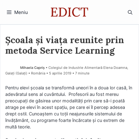
Sari
la
Meniu
conținut
Școala și viața reunite prin
metoda Service Learning
Mihaela Capriș
• Colegiul de Industrie Alimentară Elena Doamna,
Galați (Galaţi) • România
5 aprilie 2019
• 7 minute
Pentru elevi școala se transformă uneori în a doua lor casă, în
adevăratul sens al cuvântului. Profesorii au fost mereu
preocupați de găsirea unor modalități prin care să-i poată
atrage pe elevi în acest spațiu, pe care ei îl percep adesea
drept ostil. Cunoaștem cu toții neajunsurile sistemului de
învățământ, cu programe foarte încărcate și cu extrem de
multă teorie.