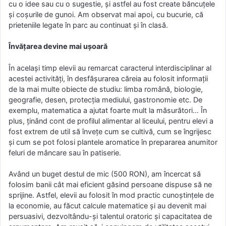
cu o idee sau cu o sugestie, și astfel au fost create băncuțele
și coșurile de gunoi. Am observat mai apoi, cu bucurie, că
prieteniile legate în parc au continuat și în clasă.
Învățarea devine mai ușoară
În același timp elevii au remarcat caracterul interdisciplinar al
acestei activități, în desfășurarea căreia au folosit informații
de la mai multe obiecte de studiu: limba română, biologie,
geografie, desen, protecția mediului, gastronomie etc. De
exemplu, matematica a ajutat foarte mult la măsurători… În
plus, ținând cont de profilul alimentar al liceului, pentru elevi a
fost extrem de util să învețe cum se cultivă, cum se îngrijesc
şi cum se pot folosi plantele aromatice în prepararea anumitor
feluri de mâncare sau în patiserie.
Având un buget destul de mic (500 RON), am încercat să
folosim banii cât mai eficient găsind persoane dispuse să ne
sprijine. Astfel, elevii au folosit în mod practic cunoștințele de
la economie, au făcut calcule matematice și au devenit mai
persuasivi, dezvoltându-și talentul oratoric și capacitatea de