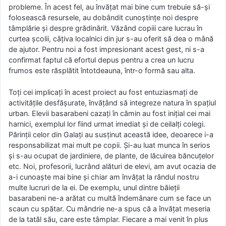
probleme. În acest fel, au învățat mai bine cum trebuie să-și
folosească resursele, au dobândit cunoștințe noi despre
tâmplărie și despre grădinărit. Văzând copiii care lucrau în
curtea școlii, câțiva localnici din jur s-au oferit să dea o mână
de ajutor. Pentru noi a fost impresionant acest gest, ni s-a
confirmat faptul că efortul depus pentru a crea un lucru
frumos este răsplătit întotdeauna, într-o formă sau alta.
Toți cei implicați în acest proiect au fost entuziasmați de
activitățile desfășurate, învățând să integreze natura în spațiul
urban. Elevii basarabeni cazați în cămin au fost inițial cei mai
harnici, exemplul lor fiind urmat imediat și de ceilalți colegi.
Părinții celor din Galați au susținut această idee, deoarece i-a
responsabilizat mai mult pe copii. Și-au luat munca în serios
și s-au ocupat de jardiniere, de plante, de lăcuirea băncuțelor
etc. Noi, profesorii, lucrând alături de elevi, am avut ocazia de
a-i cunoaște mai bine și chiar am învățat la rândul nostru
multe lucruri de la ei. De exemplu, unul dintre băieții
basarabeni ne-a arătat cu multă îndemânare cum se face un
scaun cu spătar. Cu mândrie ne-a spus că a învățat meseria
de la tatăl său, care este tâmplar. Fiecare a mai venit în plus